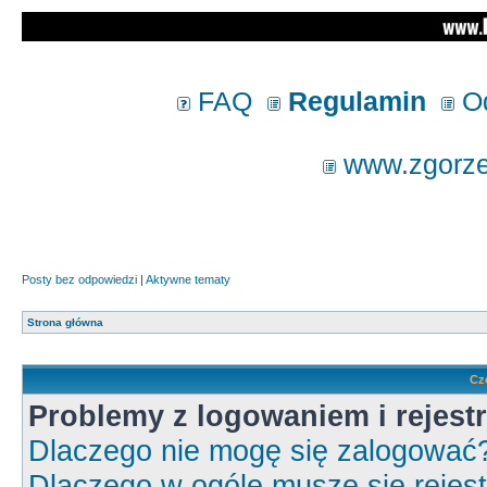
FAQ
Regulamin
Od
www.zgorzel
Posty bez odpowiedzi
|
Aktywne tematy
Strona główna
Cz
Problemy z logowaniem i rejestr
Dlaczego nie mogę się zalogować
Dlaczego w ogóle muszę się rejes