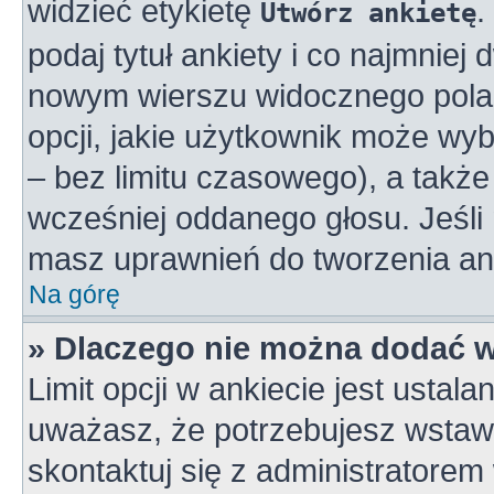
widzieć etykietę
.
Utwórz ankietę
podaj tytuł ankiety i co najmniej
nowym wierszu widocznego pola 
opcji, jakie użytkownik może wy
– bez limitu czasowego), a takż
wcześniej oddanego głosu. Jeśli 
masz uprawnień do tworzenia ank
Na górę
» Dlaczego nie można dodać wi
Limit opcji w ankiecie jest ustala
uważasz, że potrzebujesz wstawić
skontaktuj się z administratorem 