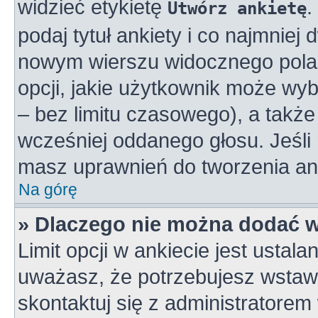
widzieć etykietę
.
Utwórz ankietę
podaj tytuł ankiety i co najmniej
nowym wierszu widocznego pola 
opcji, jakie użytkownik może wy
– bez limitu czasowego), a takż
wcześniej oddanego głosu. Jeśli 
masz uprawnień do tworzenia ank
Na górę
» Dlaczego nie można dodać wi
Limit opcji w ankiecie jest ustala
uważasz, że potrzebujesz wstawić
skontaktuj się z administratorem 