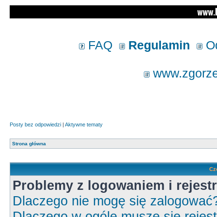
FAQ
Regulamin
Od
www.zgorzel
Posty bez odpowiedzi
|
Aktywne tematy
Strona główna
Cz
Problemy z logowaniem i rejestr
Dlaczego nie mogę się zalogować
Dlaczego w ogóle muszę się rejes