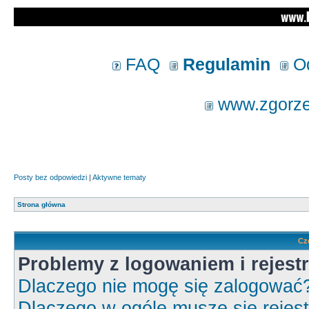
FAQ
Regulamin
Od
www.zgorzel
Posty bez odpowiedzi
|
Aktywne tematy
Strona główna
Cz
Problemy z logowaniem i rejestr
Dlaczego nie mogę się zalogować
Dlaczego w ogóle muszę się rejes