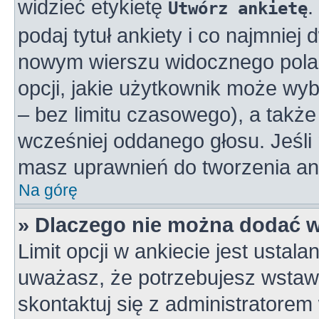
widzieć etykietę
.
Utwórz ankietę
podaj tytuł ankiety i co najmniej
nowym wierszu widocznego pola 
opcji, jakie użytkownik może wy
– bez limitu czasowego), a takż
wcześniej oddanego głosu. Jeśli 
masz uprawnień do tworzenia ank
Na górę
» Dlaczego nie można dodać wi
Limit opcji w ankiecie jest ustala
uważasz, że potrzebujesz wstawić
skontaktuj się z administratorem 