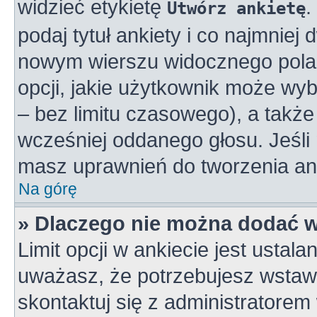
widzieć etykietę
.
Utwórz ankietę
podaj tytuł ankiety i co najmniej
nowym wierszu widocznego pola 
opcji, jakie użytkownik może wy
– bez limitu czasowego), a takż
wcześniej oddanego głosu. Jeśli 
masz uprawnień do tworzenia ank
Na górę
» Dlaczego nie można dodać wi
Limit opcji w ankiecie jest ustala
uważasz, że potrzebujesz wstawić
skontaktuj się z administratorem 