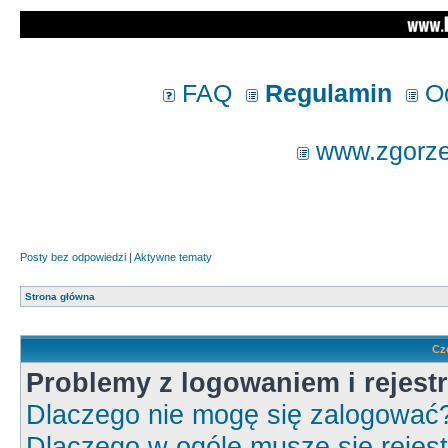
FAQ
Regulamin
Od
www.zgorzel
Posty bez odpowiedzi
|
Aktywne tematy
Strona główna
Cz
Problemy z logowaniem i rejestr
Dlaczego nie mogę się zalogować
Dlaczego w ogóle muszę się rejes