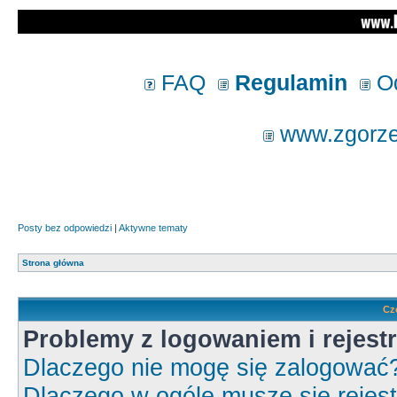
FAQ
Regulamin
Od
www.zgorzel
Posty bez odpowiedzi
|
Aktywne tematy
Strona główna
Cz
Problemy z logowaniem i rejestr
Dlaczego nie mogę się zalogować
Dlaczego w ogóle muszę się rejes