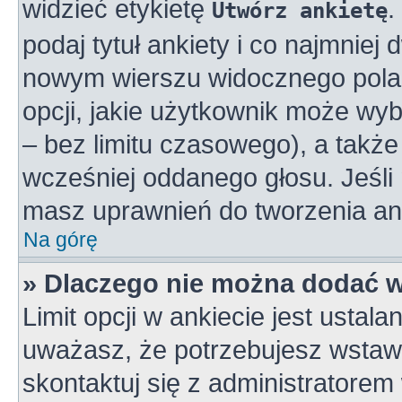
widzieć etykietę
.
Utwórz ankietę
podaj tytuł ankiety i co najmniej
nowym wierszu widocznego pola 
opcji, jakie użytkownik może wy
– bez limitu czasowego), a takż
wcześniej oddanego głosu. Jeśli 
masz uprawnień do tworzenia ank
Na górę
» Dlaczego nie można dodać wi
Limit opcji w ankiecie jest ustala
uważasz, że potrzebujesz wstawić
skontaktuj się z administratorem 