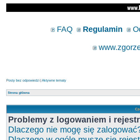
FAQ
Regulamin
Od
www.zgorzel
Posty bez odpowiedzi
|
Aktywne tematy
Strona główna
Cz
Problemy z logowaniem i rejestr
Dlaczego nie mogę się zalogować
Dlaczego w ogóle muszę się rejes