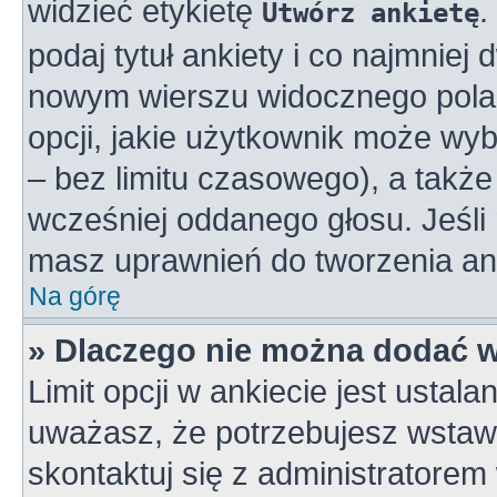
widzieć etykietę
.
Utwórz ankietę
podaj tytuł ankiety i co najmniej
nowym wierszu widocznego pola 
opcji, jakie użytkownik może wy
– bez limitu czasowego), a takż
wcześniej oddanego głosu. Jeśli 
masz uprawnień do tworzenia ank
Na górę
» Dlaczego nie można dodać wi
Limit opcji w ankiecie jest ustala
uważasz, że potrzebujesz wstawić
skontaktuj się z administratorem 