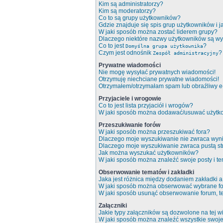
Kim są administratorzy?
Kim są moderatorzy?
Co to są grupy użytkowników?
Gdzie znajduje się spis grup użytkowników i 
W jaki sposób można zostać liderem grupy?
Dlaczego niektóre nazwy użytkowników są wy
Co to jest
?
Domyślna grupa użytkownika
Czym jest odnośnik
?
Zespół administracyjny
Prywatne wiadomości
Nie mogę wysyłać prywatnych wiadomości!
Otrzymuję niechciane prywatne wiadomości!
Otrzymałem/otrzymałam spam lub obraźliwy e-m
Przyjaciele i wrogowie
Co to jest lista przyjaciół i wrogów?
W jaki sposób można dodawać/usuwać użytkow
Przeszukiwanie forów
W jaki sposób można przeszukiwać fora?
Dlaczego moje wyszukiwanie nie zwraca wyn
Dlaczego moje wyszukiwanie zwraca pustą st
Jak można wyszukać użytkowników?
W jaki sposób można znaleźć swoje posty i t
Obserwowanie tematów i zakładki
Jaka jest różnica między dodaniem zakładki
W jaki sposób można obserwować wybrane fo
W jaki sposób usunąć obserwowanie forum, 
Załączniki
Jakie typy załączników są dozwolone na tej wi
W jaki sposób można znaleźć wszystkie swoje