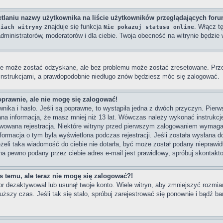
tlaniu nazwy użytkownika na liście użytkowników przeglądających for
znajduje się funkcja
. Włącz t
niach witryny
Nie pokazuj statusu online
dministratorów, moderatorów i dla ciebie. Twoja obecność na witrynie będzi
e może zostać odzyskane, ale bez problemu może zostać zresetowane. Przejd
 instrukcjami, a prawdopodobnie niedługo znów będziesz móc się zalogować.
oprawnie, ale nie mogę się zalogować!
ika i hasło. Jeśli są poprawne, to wystąpiła jedna z dwóch przyczyn. Pier
na informacja, że masz mniej niż 13 lat. Wówczas należy wykonać instrukcje 
wowana rejestracja. Niektóre witryny przed pierwszym zalogowaniem wymagaj
Informacja o tym była wyświetlona podczas rejestracji. Jeśli została wysłana 
eżeli taka wiadomość do ciebie nie dotarła, być może został podany nieprawi
na pewno podany przez ciebie adres e-mail jest prawidłowy, spróbuj skontakt
as temu, ale teraz nie mogę się zalogować?!
or dezaktywował lub usunął twoje konto. Wiele witryn, aby zmniejszyć rozmi
dłuższy czas. Jeśli tak się stało, spróbuj zarejestrować się ponownie i bądź