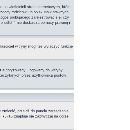
na właścicieli stron internetowych, które
j zgody rodziców lub opiekunów prawnych
 kogoś próbującego zarejestrować się, czy
upa phpBB™ nie dostarcza pomocy prawnej i
łaściciel witryny mógł też wyłączyć funkcję
 autoryzowany i logowany do witryny.
przeczytanych przez użytkownika postów.
e zmienić, przejdź do panelu zarządzania
znajduje się zazwyczaj na górze
e konto