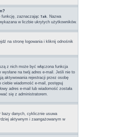
um?
ę funkcję, zaznaczając
. Nazwa
Tak
e wykazana w liczbie ukrytych użytkowników.
ź na stronę logowania i kliknij odnośnik
wszą z nich może być włączona funkcja
wysłane na twój adres e-mail. Jeśli nie to
ą aktywowania rejestracji przez osobę
do ciebie wiadomość e-mail, postępuj
dłowy adres e-mail lub wiadomość została
ować się z administratorem.
ar bazy danych, cyklicznie usuwa
 bardziej aktywnym i zaangażowanym w