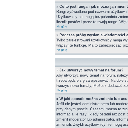
» Co to jest ranga i jak można ją zmieni
Rangi wyświetlane pod nazwami użytkownikó
Użytkownicy nie mogą bezpośrednio zmieniać
licznik postów i przez to swoją rangę. Więk
Na górę
» Podczas próby wysłania wiadomości e
Tylko zarejestrowani użytkownicy mogą wys
włączył tę funkcję. Ma to zabezpieczać p
Na górę
» Jak utworzyć nowy temat na forum?
Aby utworzyć nowy temat na forum, należy 
trzeba będzie się zarejestrować. Na dole 
tworzyć nowe tematy, Możesz dodawać załą
Na górę
» W jaki sposób można zmienić lub usu
Jeśli nie jesteś administratorem lub mode
przy danym poście. Czasami można to zrobi
informacja ile razy i kiedy ostatni raz post
zmienił moderator lub administrator, infor
zmieniali. Zwykli użytkownicy nie mogą us