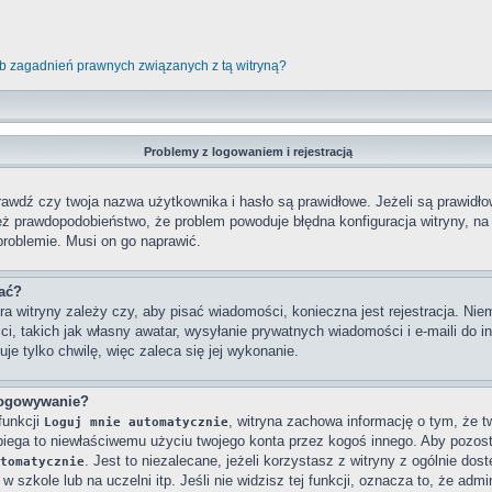
b zagadnień prawnych związanych z tą witryną?
Problemy z logowaniem i rejestracją
wdź czy twoja nazwa użytkownika i hasło są prawidłowe. Jeżeli są prawidłowe
też prawdopodobieństwo, że problem powoduje błędna konfiguracja witryny, na k
problemie. Musi on go naprawić.
wać?
ra witryny zależy czy, aby pisać wiadomości, konieczna jest rejestracja. Niem
ci, takich jak własny awatar, wysyłanie prywatnych wiadomości i e-maili do 
je tylko chwilę, więc zaleca się jej wykonanie.
logowywanie?
funkcji
, witryna zachowa informację o tym, że twó
Loguj mnie automatycznie
obiega to niewłaściwemu użyciu twojego konta przez kogoś innego. Aby poz
. Jest to niezalecane, jeżeli korzystasz z witryny z ogólnie dos
tomatycznie
 szkole lub na uczelni itp. Jeśli nie widzisz tej funkcji, oznacza to, że admin