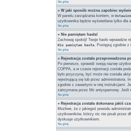
Na górę
» W jaki sposób można zapobiec wyświe
W panelu zarządzania kontem, w
Ustawie
użytkownika będzie wyświetlana tylko dla a
Na górę
» Nie pamiętam hasła!
Zachowaj spokój! Twoje hasło wprawdzie ni
. Postępuj zgodnie z
Nie pamiętam hasła
Na górę
» Rejestracja została przeprowadzona p
Po pierwsze, sprawdź swoją nazwę użytkown
COPPA, a w czasie rejestracji została poda
było przyczyną, być może nie została akty
rejestrującą się lub przez administratora. 
zgodnie z zawartymi w niej instrukcjami. J
zatrzymana przez filtr antyspamowy. Jeśli 
Na górę
» Rejestracja została dokonana jakiś cz
Możliwe, że z jakiegoś powodu administrat
użytkowników, którzy nic nie pisali przez 
dyskusje użytkownikiem.
Na górę