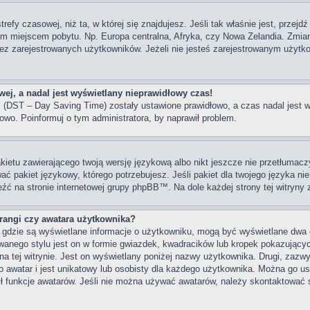
trefy czasowej, niż ta, w której się znajdujesz. Jeśli tak właśnie jest, przej
im miejscem pobytu. Np. Europa centralna, Afryka, czy Nowa Zelandia. Zmiana
z zarejestrowanych użytkowników. Jeżeli nie jesteś zarejestrowanym użytko
ej, a nadal jest wyświetlany nieprawidłowy czas!
ni (DST – Day Saving Time) zostały ustawione prawidłowo, a czas nadal jest 
owo. Poinformuj o tym administratora, by naprawił problem.
kietu zawierającego twoją wersję językową albo nikt jeszcze nie przetłumacz
ać pakiet językowy, którego potrzebujesz. Jeśli pakiet dla twojego języka nie
eźć na stronie internetowej grupy phpBB™. Na dole każdej strony tej witryny
angi czy awatara użytkownika?
, gdzie są wyświetlane informacje o użytkowniku, mogą być wyświetlane dwa 
wanego stylu jest on w formie gwiazdek, kwadracików lub kropek pokazujący
s na tej witrynie. Jest on wyświetlany poniżej nazwy użytkownika. Drugi, zaz
 awatar i jest unikatowy lub osobisty dla każdego użytkownika. Można go u
ył funkcje awatarów. Jeśli nie można używać awatarów, należy skontaktować 