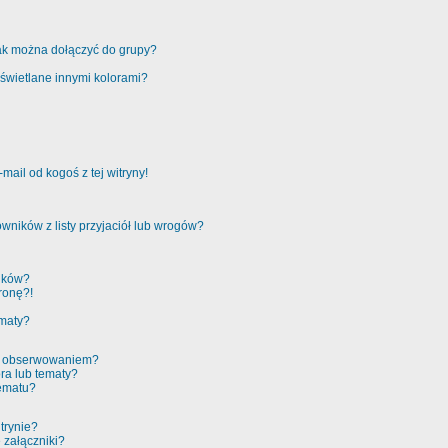
jak można dołączyć do grupy?
świetlane innymi kolorami?
ail od kogoś z tej witryny!
ników z listy przyjaciół lub wrogów?
ików?
ronę?!
ematy?
 a obserwowaniem?
ra lub tematy?
tematu?
trynie?
 załączniki?