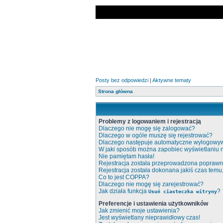
Posty bez odpowiedzi
|
Aktywne tematy
Strona główna
Problemy z logowaniem i rejestracją
Dlaczego nie mogę się zalogować?
Dlaczego w ogóle muszę się rejestrować?
Dlaczego następuje automatyczne wylogowy
W jaki sposób można zapobiec wyświetlaniu 
Nie pamiętam hasła!
Rejestracja została przeprowadzona poprawni
Rejestracja została dokonana jakiś czas temu
Co to jest COPPA?
Dlaczego nie mogę się zarejestrować?
Jak działa funkcja
?
Usuń ciasteczka witryny
Preferencje i ustawienia użytkowników
Jak zmienić moje ustawienia?
Jest wyświetlany nieprawidłowy czas!