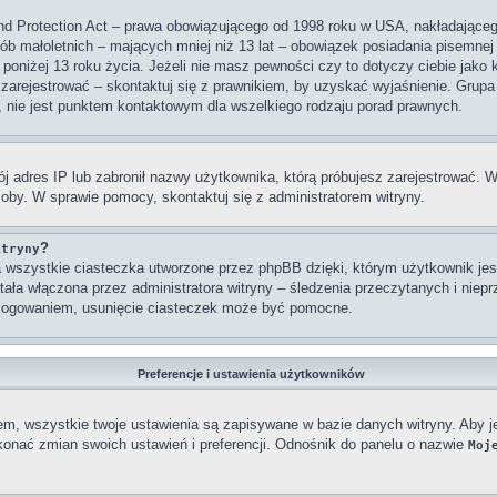
nd Protection Act – prawa obowiązującego od 1998 roku w USA, nakładającego 
sób małoletnich – mających mniej niż 13 lat – obowiązek posiadania pisemne
 poniżej 13 roku życia. Jeżeli nie masz pewności czy to dotyczy ciebie jako
się zarejestrować – skontaktuj się z prawnikiem, by uzyskać wyjaśnienie. Gr
, nie jest punktem kontaktowym dla wszelkiego rodzaju porad prawnych.
j adres IP lub zabronił nazwy użytkownika, którą próbujesz zarejestrować. W
osoby. W sprawie pomocy, skontaktuj się z administratorem witryny.
?
itryny
wszystkie ciasteczka utworzone przez phpBB dzięki, którym użytkownik jest
stała włączona przez administratora witryny – śledzenia przeczytanych i nie
ylogowaniem, usunięcie ciasteczek może być pomocne.
Preferencje i ustawienia użytkowników
em, wszystkie twoje ustawienia są zapisywane w bazie danych witryny. Aby j
nać zmian swoich ustawień i preferencji. Odnośnik do panelu o nazwie
Moj