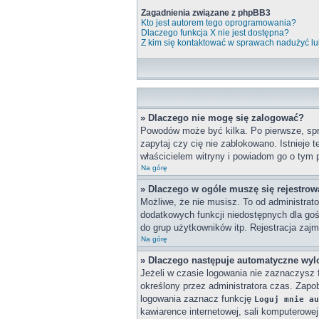
Zagadnienia związane z phpBB3
Kto jest autorem tego oprogramowania?
Dlaczego funkcja X nie jest dostępna?
Z kim się kontaktować w sprawach nadużyć lu
» Dlaczego nie mogę się zalogować?
Powodów może być kilka. Po pierwsze, spra
zapytaj czy cię nie zablokowano. Istnieje 
właścicielem witryny i powiadom go o tym 
Na górę
» Dlaczego w ogóle muszę się rejestro
Możliwe, że nie musisz. To od administrato
dodatkowych funkcji niedostępnych dla goś
do grup użytkowników itp. Rejestracja zajmu
Na górę
» Dlaczego następuje automatyczne wy
Jeżeli w czasie logowania nie zaznaczysz 
określony przez administratora czas. Zap
logowania zaznacz funkcję
Loguj mnie au
kawiarence internetowej, sali komputerowej w