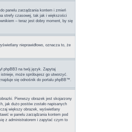
dź do panelu zarządzania kontem i zmień
 strefy czasowej, tak jak i większości
wnikiem – teraz jest dobry moment, by się
wyświetlany nieprawidłowo, oznacza to, że
ył phpBB3 na twój język. Zapytaj
 istnieje, może spróbujesz go utworzyć.
 znajduje się odnośnik do portalu phpBB™.
obrazki. Pierwszy obrazek jest skojarzony
ch, jak dużo postów zostało napisanych
wyczaj większy obrazek, wyświetlany
stawić w panelu zarządzania kontem pod
się z administratorem i zapytać czym to