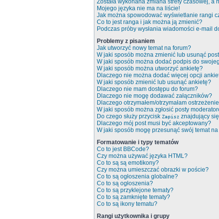
Została wykonana zmiana strefy czasowej, a n
Mojego języka nie ma na liście!
Jak można spowodować wyświetlanie rangi c
Co to jest ranga i jak można ją zmienić?
Podczas próby wysłania wiadomości e-mail do
Problemy z pisaniem
Jak utworzyć nowy temat na forum?
W jaki sposób można zmienić lub usunąć pos
W jaki sposób można dodać podpis do swoje
W jaki sposób można utworzyć ankietę?
Dlaczego nie można dodać więcej opcji ankie
W jaki sposób zmienić lub usunąć ankietę?
Dlaczego nie mam dostępu do forum?
Dlaczego nie mogę dodawać załączników?
Dlaczego otrzymałem/otrzymałam ostrzeżeni
W jaki sposób można zgłosić posty moderato
Do czego służy przycisk
znajdujący się
Zapisz
Dlaczego mój post musi być akceptowany?
W jaki sposób mogę przesunąć swój temat na
Formatowanie i typy tematów
Co to jest BBCode?
Czy można używać języka HTML?
Co to są są emotikony?
Czy można umieszczać obrazki w poście?
Co to są ogłoszenia globalne?
Co to są ogłoszenia?
Co to są przyklejone tematy?
Co to są zamknięte tematy?
Co to są ikony tematu?
Rangi użytkownika i grupy