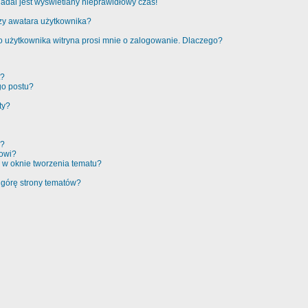
adal jest wyświetlany nieprawidłowy czas!
zy awatara użytkownika?
 użytkownika witryna prosi mnie o zalogowanie. Dlaczego?
t?
go postu?
ty?
e?
rowi?
 w oknie tworzenia tematu?
 górę strony tematów?