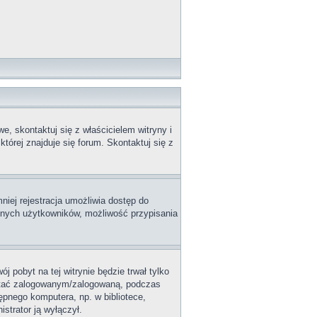
, skontaktuj się z właścicielem witryny i
tórej znajduje się forum. Skontaktuj się z
niej rejestracja umożliwia dostęp do
innych użytkowników, możliwość przypisania
j pobyt na tej witrynie będzie trwał tylko
ostać zalogowanym/zalogowaną, podczas
tępnego komputera, np. w bibliotece,
istrator ją wyłączył.