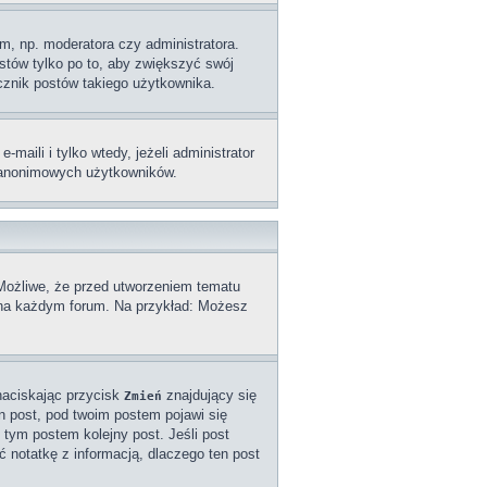
m, np. moderatora czy administratora.
stów tylko po to, aby zwiększyć swój
licznik postów takiego użytkownika.
aili i tylko wtedy, jeżeli administrator
z anonimowych użytkowników.
 Możliwe, że przed utworzeniem tematu
a na każdym forum. Na przykład: Możesz
naciskając przycisk
znajdujący się
Zmień
n post, pod twoim postem pojawi się
od tym postem kolejny post. Jeśli post
ć notatkę z informacją, dlaczego ten post