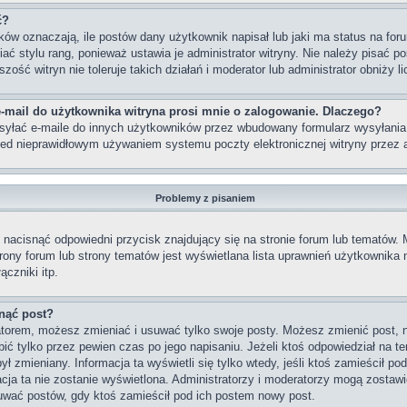
ć?
w oznaczają, ile postów dany użytkownik napisał lub jaki ma status na foru
 stylu rang, ponieważ ustawia je administrator witryny. Nie należy pisać po
szość witryn nie toleruje takich działań i moderator lub administrator obniży 
-mail do użytkownika witryna prosi mnie o zalogowanie. Dlaczego?
yłać e-maile do innych użytkowników przez wbudowany formularz wysyłania e-m
rzed nieprawidłowym używaniem systemu poczty elektronicznej witryny prze
Problemy z pisaniem
nacisnąć odpowiedni przycisk znajdujący się na stronie forum lub tematów.
strony forum lub strony tematów jest wyświetlana lista uprawnień użytkownik
czniki itp.
nąć post?
ratorem, możesz zmieniać i usuwać tylko swoje posty. Możesz zmienić post, 
ć tylko przez pewien czas po jego napisaniu. Jeżeli ktoś odpowiedział na te
 był zmieniany. Informacja ta wyświetli się tylko wtedy, jeśli ktoś zamieścił p
macja ta nie zostanie wyświetlona. Administratorzy i moderatorzy mogą zostawi
uwać postów, gdy ktoś zamieścił pod ich postem nowy post.