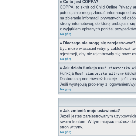
» Co to jest COPPA?
COPPA, to skrót od Child Online Privacy a
potencjalnie mogą zbierać informacje od o
na zbieranie informacji prywatnych od osób
strony internetowej, do której próbujesz 
z wyjątkiem opisanych poniżej przypadków
Na górę
» Dlaczego nie mogę się zarejestrować?
Być może właściciel witryny zablokował twó
rejestracji, aby nie rejestrowały się nowe 
Na górę
» Jak działa funkcja
Usuń ciasteczka w
Funkcja
usuwa 
Usuń ciasteczka witryny
Dostarczają one również funkcję – jeśli zo
Jeśli występują problemy z logowaniem/w
Na górę
» Jak zmienić moje ustawienia?
Jeżeli jesteś zarejestrowanym użytkowniki
swoim kontem. W tym miejscu możesz doko
stron witryny.
Na górę