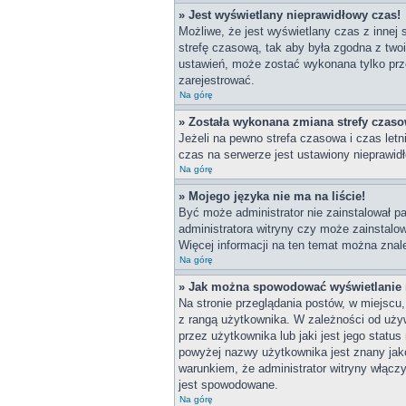
» Jest wyświetlany nieprawidłowy czas!
Możliwe, że jest wyświetlany czas z innej s
strefę czasową, tak aby była zgodna z two
ustawień, może zostać wykonana tylko prze
zarejestrować.
Na górę
» Została wykonana zmiana strefy czasow
Jeżeli na pewno strefa czasowa i czas let
czas na serwerze jest ustawiony nieprawidł
Na górę
» Mojego języka nie ma na liście!
Być może administrator nie zainstalował pa
administratora witryny czy może zainstalow
Więcej informacji na ten temat można znal
Na górę
» Jak można spowodować wyświetlanie r
Na stronie przeglądania postów, w miejscu
z rangą użytkownika. W zależności od uży
przez użytkownika lub jaki jest jego statu
powyżej nazwy użytkownika jest znany jako
warunkiem, że administrator witryny włącz
jest spowodowane.
Na górę