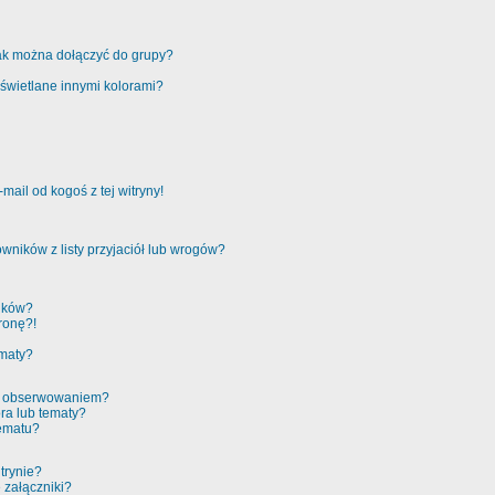
jak można dołączyć do grupy?
świetlane innymi kolorami?
ail od kogoś z tej witryny!
ników z listy przyjaciół lub wrogów?
ików?
ronę?!
ematy?
 a obserwowaniem?
ra lub tematy?
tematu?
trynie?
 załączniki?