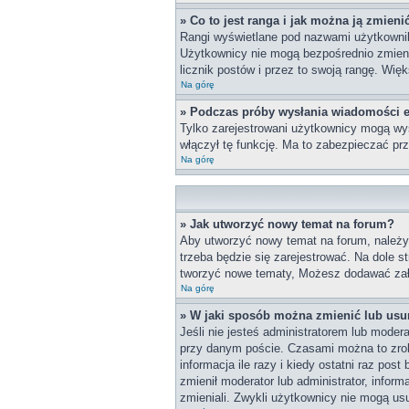
» Co to jest ranga i jak można ją zmieni
Rangi wyświetlane pod nazwami użytkownikó
Użytkownicy nie mogą bezpośrednio zmieniać
licznik postów i przez to swoją rangę. Więk
Na górę
» Podczas próby wysłania wiadomości e
Tylko zarejestrowani użytkownicy mogą wys
włączył tę funkcję. Ma to zabezpieczać p
Na górę
» Jak utworzyć nowy temat na forum?
Aby utworzyć nowy temat na forum, należy 
trzeba będzie się zarejestrować. Na dole 
tworzyć nowe tematy, Możesz dodawać załą
Na górę
» W jaki sposób można zmienić lub usu
Jeśli nie jesteś administratorem lub mode
przy danym poście. Czasami można to zrobi
informacja ile razy i kiedy ostatni raz post
zmienił moderator lub administrator, infor
zmieniali. Zwykli użytkownicy nie mogą us