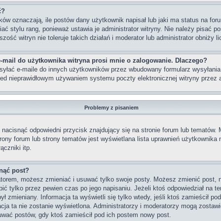
ć?
w oznaczają, ile postów dany użytkownik napisał lub jaki ma status na foru
 stylu rang, ponieważ ustawia je administrator witryny. Nie należy pisać po
szość witryn nie toleruje takich działań i moderator lub administrator obniży 
-mail do użytkownika witryna prosi mnie o zalogowanie. Dlaczego?
yłać e-maile do innych użytkowników przez wbudowany formularz wysyłania e-m
rzed nieprawidłowym używaniem systemu poczty elektronicznej witryny prze
Problemy z pisaniem
nacisnąć odpowiedni przycisk znajdujący się na stronie forum lub tematów.
strony forum lub strony tematów jest wyświetlana lista uprawnień użytkownik
czniki itp.
nąć post?
ratorem, możesz zmieniać i usuwać tylko swoje posty. Możesz zmienić post, 
ć tylko przez pewien czas po jego napisaniu. Jeżeli ktoś odpowiedział na te
 był zmieniany. Informacja ta wyświetli się tylko wtedy, jeśli ktoś zamieścił p
macja ta nie zostanie wyświetlona. Administratorzy i moderatorzy mogą zostawi
uwać postów, gdy ktoś zamieścił pod ich postem nowy post.