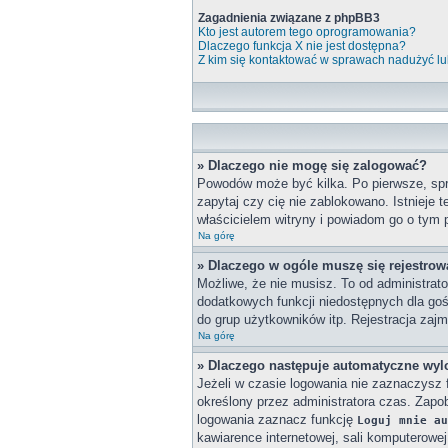
Zagadnienia związane z phpBB3
Kto jest autorem tego oprogramowania?
Dlaczego funkcja X nie jest dostępna?
Z kim się kontaktować w sprawach nadużyć lu
» Dlaczego nie mogę się zalogować?
Powodów może być kilka. Po pierwsze, spra
zapytaj czy cię nie zablokowano. Istnieje 
właścicielem witryny i powiadom go o tym 
Na górę
» Dlaczego w ogóle muszę się rejestro
Możliwe, że nie musisz. To od administrato
dodatkowych funkcji niedostępnych dla goś
do grup użytkowników itp. Rejestracja zajmu
Na górę
» Dlaczego następuje automatyczne wy
Jeżeli w czasie logowania nie zaznaczysz 
określony przez administratora czas. Zap
logowania zaznacz funkcję
Loguj mnie au
kawiarence internetowej, sali komputerowej w