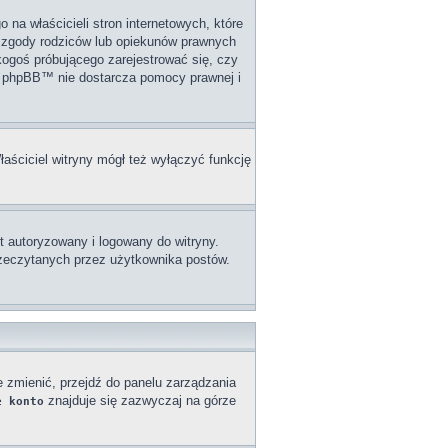
na właścicieli stron internetowych, które
j zgody rodziców lub opiekunów prawnych
 kogoś próbującego zarejestrować się, czy
upa phpBB™ nie dostarcza pomocy prawnej i
łaściciel witryny mógł też wyłączyć funkcję
 autoryzowany i logowany do witryny.
przeczytanych przez użytkownika postów.
e zmienić, przejdź do panelu zarządzania
znajduje się zazwyczaj na górze
e konto