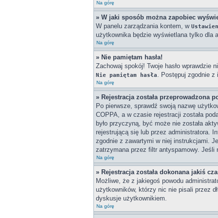
Na górę
» W jaki sposób można zapobiec wyświe
W panelu zarządzania kontem, w
Ustawie
użytkownika będzie wyświetlana tylko dla a
Na górę
» Nie pamiętam hasła!
Zachowaj spokój! Twoje hasło wprawdzie ni
. Postępuj zgodnie z
Nie pamiętam hasła
Na górę
» Rejestracja została przeprowadzona p
Po pierwsze, sprawdź swoją nazwę użytkown
COPPA, a w czasie rejestracji została poda
było przyczyną, być może nie została akty
rejestrującą się lub przez administratora. 
zgodnie z zawartymi w niej instrukcjami. J
zatrzymana przez filtr antyspamowy. Jeśli 
Na górę
» Rejestracja została dokonana jakiś cz
Możliwe, że z jakiegoś powodu administrat
użytkowników, którzy nic nie pisali przez 
dyskusje użytkownikiem.
Na górę