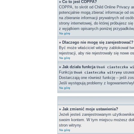
» Co to jest COPPA?
COPPA, to skrót od Child Online Privacy a
potencjalnie mogą zbierać informacje od o
na zbieranie informacji prywatnych od osób
strony internetowej, do której próbujesz 
z wyjątkiem opisanych poniżej przypadków
Na górę
» Dlaczego nie mogę się zarejestrować?
Być może właściciel witryny zablokował twó
rejestracji, aby nie rejestrowały się nowe 
Na górę
» Jak działa funkcja
Usuń ciasteczka w
Funkcja
usuwa 
Usuń ciasteczka witryny
Dostarczają one również funkcję – jeśli zo
Jeśli występują problemy z logowaniem/w
Na górę
» Jak zmienić moje ustawienia?
Jeżeli jesteś zarejestrowanym użytkowniki
swoim kontem. W tym miejscu możesz doko
stron witryny.
Na górę