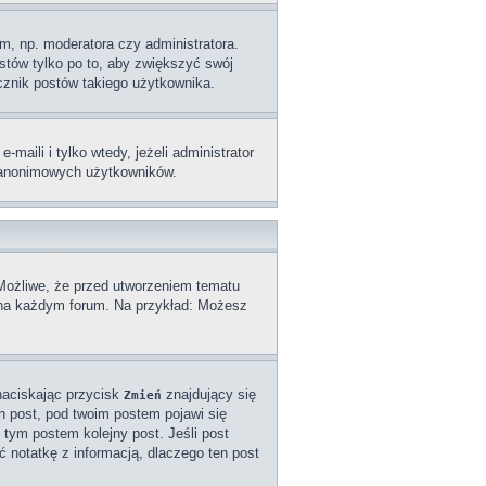
m, np. moderatora czy administratora.
stów tylko po to, aby zwiększyć swój
licznik postów takiego użytkownika.
aili i tylko wtedy, jeżeli administrator
z anonimowych użytkowników.
 Możliwe, że przed utworzeniem tematu
a na każdym forum. Na przykład: Możesz
naciskając przycisk
znajdujący się
Zmień
n post, pod twoim postem pojawi się
od tym postem kolejny post. Jeśli post
ć notatkę z informacją, dlaczego ten post