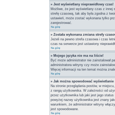
» Jest wyświetlany nieprawidłowy czas!
Możliwe, że jest wyświetlany czas z innej s
strefę czasową, tak aby była zgodna z two
ustawień, może zostać wykonana tylko prze
zarejestrować.
Na górę
» Została wykonana zmiana strefy czasow
Jeżeli na pewno strefa czasowa i czas let
czas na serwerze jest ustawiony nieprawidł
Na górę
» Mojego języka nie ma na liście!
Być może administrator nie zainstalował pa
administratora witryny czy może zainstalow
Więcej informacji na ten temat można znal
Na górę
» Jak można spowodować wyświetlanie r
Na stronie przeglądania postów, w miejscu
z rangą użytkownika. W zależności od uży
przez użytkownika lub jaki jest jego statu
powyżej nazwy użytkownika jest znany jako
warunkiem, że administrator witryny włącz
jest spowodowane.
Na górę