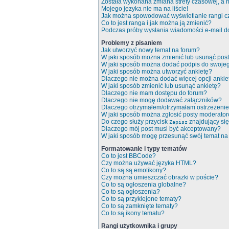
Została wykonana zmiana strefy czasowej, a n
Mojego języka nie ma na liście!
Jak można spowodować wyświetlanie rangi c
Co to jest ranga i jak można ją zmienić?
Podczas próby wysłania wiadomości e-mail do
Problemy z pisaniem
Jak utworzyć nowy temat na forum?
W jaki sposób można zmienić lub usunąć pos
W jaki sposób można dodać podpis do swoje
W jaki sposób można utworzyć ankietę?
Dlaczego nie można dodać więcej opcji ankie
W jaki sposób zmienić lub usunąć ankietę?
Dlaczego nie mam dostępu do forum?
Dlaczego nie mogę dodawać załączników?
Dlaczego otrzymałem/otrzymałam ostrzeżeni
W jaki sposób można zgłosić posty moderato
Do czego służy przycisk
znajdujący się
Zapisz
Dlaczego mój post musi być akceptowany?
W jaki sposób mogę przesunąć swój temat na
Formatowanie i typy tematów
Co to jest BBCode?
Czy można używać języka HTML?
Co to są są emotikony?
Czy można umieszczać obrazki w poście?
Co to są ogłoszenia globalne?
Co to są ogłoszenia?
Co to są przyklejone tematy?
Co to są zamknięte tematy?
Co to są ikony tematu?
Rangi użytkownika i grupy