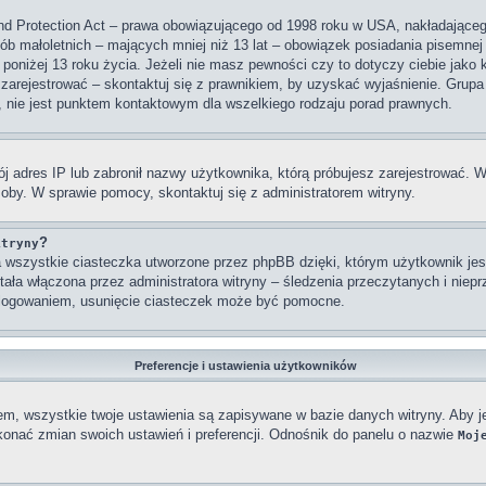
nd Protection Act – prawa obowiązującego od 1998 roku w USA, nakładającego 
sób małoletnich – mających mniej niż 13 lat – obowiązek posiadania pisemne
 poniżej 13 roku życia. Jeżeli nie masz pewności czy to dotyczy ciebie jako
się zarejestrować – skontaktuj się z prawnikiem, by uzyskać wyjaśnienie. Gr
, nie jest punktem kontaktowym dla wszelkiego rodzaju porad prawnych.
j adres IP lub zabronił nazwy użytkownika, którą próbujesz zarejestrować. W
osoby. W sprawie pomocy, skontaktuj się z administratorem witryny.
?
itryny
wszystkie ciasteczka utworzone przez phpBB dzięki, którym użytkownik jest
stała włączona przez administratora witryny – śledzenia przeczytanych i nie
ylogowaniem, usunięcie ciasteczek może być pomocne.
Preferencje i ustawienia użytkowników
em, wszystkie twoje ustawienia są zapisywane w bazie danych witryny. Aby j
nać zmian swoich ustawień i preferencji. Odnośnik do panelu o nazwie
Moj