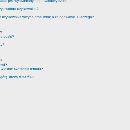
adal jest wyświetlany nieprawidłowy czas!
zy awatara użytkownika?
 użytkownika witryna prosi mnie o zalogowanie. Dlaczego?
t?
go postu?
ty?
e?
rowi?
 w oknie tworzenia tematu?
 górę strony tematów?