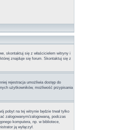
, skontaktuj się z właścicielem witryny i
tórej znajduje się forum. Skontaktuj się z
niej rejestracja umożliwia dostęp do
innych użytkowników, możliwość przypisania
j pobyt na tej witrynie będzie trwał tylko
ostać zalogowanym/zalogowaną, podczas
tępnego komputera, np. w bibliotece,
istrator ją wyłączył.