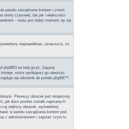
dź do panelu zarządzania kontem i zmień
 strefy czasowej, tak jak i większości
wnikiem – teraz jest dobry moment, by się
wyświetlany nieprawidłowo, oznacza to, że
ył phpBB3 na twój język. Zapytaj
 istnieje, może spróbujesz go utworzyć.
 znajduje się odnośnik do portalu phpBB™.
obrazki. Pierwszy obrazek jest skojarzony
ch, jak dużo postów zostało napisanych
wyczaj większy obrazek, wyświetlany
stawić w panelu zarządzania kontem pod
się z administratorem i zapytać czym to