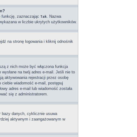
um?
ę funkcję, zaznaczając
. Nazwa
Tak
e wykazana w liczbie ukrytych użytkowników.
ź na stronę logowania i kliknij odnośnik
wszą z nich może być włączona funkcja
wysłane na twój adres e-mail. Jeśli nie to
ą aktywowania rejestracji przez osobę
do ciebie wiadomość e-mail, postępuj
dłowy adres e-mail lub wiadomość została
ować się z administratorem.
ar bazy danych, cyklicznie usuwa
 bardziej aktywnym i zaangażowanym w