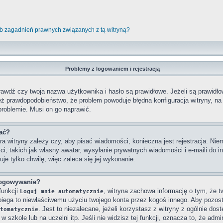
b zagadnień prawnych związanych z tą witryną?
Problemy z logowaniem i rejestracją
wdź czy twoja nazwa użytkownika i hasło są prawidłowe. Jeżeli są prawidłowe
też prawdopodobieństwo, że problem powoduje błędna konfiguracja witryny, na k
problemie. Musi on go naprawić.
wać?
ra witryny zależy czy, aby pisać wiadomości, konieczna jest rejestracja. Niem
ci, takich jak własny awatar, wysyłanie prywatnych wiadomości i e-maili do 
je tylko chwilę, więc zaleca się jej wykonanie.
logowywanie?
funkcji
, witryna zachowa informację o tym, że twó
Loguj mnie automatycznie
obiega to niewłaściwemu użyciu twojego konta przez kogoś innego. Aby poz
. Jest to niezalecane, jeżeli korzystasz z witryny z ogólnie dos
tomatycznie
 szkole lub na uczelni itp. Jeśli nie widzisz tej funkcji, oznacza to, że admin