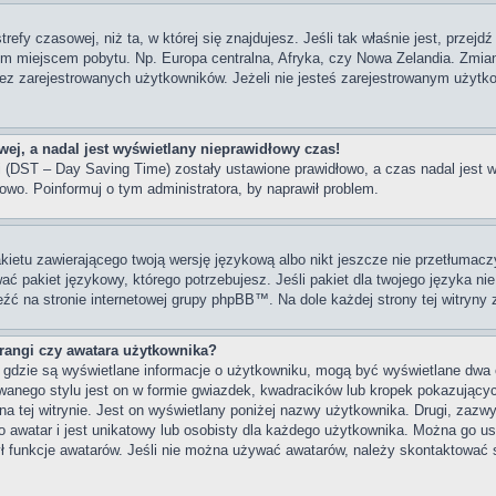
trefy czasowej, niż ta, w której się znajdujesz. Jeśli tak właśnie jest, przej
im miejscem pobytu. Np. Europa centralna, Afryka, czy Nowa Zelandia. Zmiana
z zarejestrowanych użytkowników. Jeżeli nie jesteś zarejestrowanym użytko
ej, a nadal jest wyświetlany nieprawidłowy czas!
ni (DST – Day Saving Time) zostały ustawione prawidłowo, a czas nadal jest 
owo. Poinformuj o tym administratora, by naprawił problem.
kietu zawierającego twoją wersję językową albo nikt jeszcze nie przetłumacz
ać pakiet językowy, którego potrzebujesz. Jeśli pakiet dla twojego języka nie
eźć na stronie internetowej grupy phpBB™. Na dole każdej strony tej witryny
angi czy awatara użytkownika?
, gdzie są wyświetlane informacje o użytkowniku, mogą być wyświetlane dwa 
wanego stylu jest on w formie gwiazdek, kwadracików lub kropek pokazujący
s na tej witrynie. Jest on wyświetlany poniżej nazwy użytkownika. Drugi, zaz
 awatar i jest unikatowy lub osobisty dla każdego użytkownika. Można go u
ył funkcje awatarów. Jeśli nie można używać awatarów, należy skontaktować 