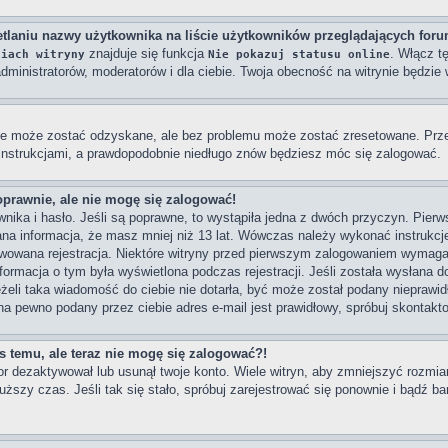
tlaniu nazwy użytkownika na liście użytkowników przeglądających for
znajduje się funkcja
. Włącz t
niach witryny
Nie pokazuj statusu online
dministratorów, moderatorów i dla ciebie. Twoja obecność na witrynie będzi
e może zostać odzyskane, ale bez problemu może zostać zresetowane. Przejd
 instrukcjami, a prawdopodobnie niedługo znów będziesz móc się zalogować.
oprawnie, ale nie mogę się zalogować!
ika i hasło. Jeśli są poprawne, to wystąpiła jedna z dwóch przyczyn. Pier
na informacja, że masz mniej niż 13 lat. Wówczas należy wykonać instrukcje 
wowana rejestracja. Niektóre witryny przed pierwszym zalogowaniem wymagaj
Informacja o tym była wyświetlona podczas rejestracji. Jeśli została wysłana 
eżeli taka wiadomość do ciebie nie dotarła, być może został podany nieprawi
na pewno podany przez ciebie adres e-mail jest prawidłowy, spróbuj skontakt
as temu, ale teraz nie mogę się zalogować?!
or dezaktywował lub usunął twoje konto. Wiele witryn, aby zmniejszyć rozmi
dłuższy czas. Jeśli tak się stało, spróbuj zarejestrować się ponownie i bądź