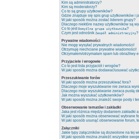
Kim są administratorzy?
Kim są moderatorzy?
Co to są grupy użytkowników?
Gdzie znajduje się spis grup użytkowników i 
W jaki sposób można zostać liderem grupy?
Dlaczego niektóre nazwy użytkowników są wy
Co to jest
?
Domyślna grupa użytkownika
Czym jest odnośnik
?
Zespół administracyjny
Prywatne wiadomości
Nie mogę wysyłać prywatnych wiadomości!
Otrzymuję niechciane prywatne wiadomości!
Otrzymałem/otrzymałam spam lub obraźliwy e-m
Przyjaciele i wrogowie
Co to jest lista przyjaciół i wrogów?
W jaki sposób można dodawać/usuwać użytkow
Przeszukiwanie forów
W jaki sposób można przeszukiwać fora?
Dlaczego moje wyszukiwanie nie zwraca wyn
Dlaczego moje wyszukiwanie zwraca pustą st
Jak można wyszukać użytkowników?
W jaki sposób można znaleźć swoje posty i t
Obserwowanie tematów i zakładki
Jaka jest różnica między dodaniem zakładki
W jaki sposób można obserwować wybrane fo
W jaki sposób usunąć obserwowanie forum, 
Załączniki
Jakie typy załączników są dozwolone na tej wi
W jaki sposób można znaleźć wszystkie swoje