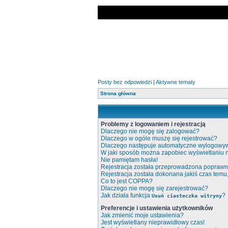
Posty bez odpowiedzi
|
Aktywne tematy
Strona główna
Problemy z logowaniem i rejestracją
Dlaczego nie mogę się zalogować?
Dlaczego w ogóle muszę się rejestrować?
Dlaczego następuje automatyczne wylogowy
W jaki sposób można zapobiec wyświetlaniu 
Nie pamiętam hasła!
Rejestracja została przeprowadzona poprawni
Rejestracja została dokonana jakiś czas temu
Co to jest COPPA?
Dlaczego nie mogę się zarejestrować?
Jak działa funkcja
?
Usuń ciasteczka witryny
Preferencje i ustawienia użytkowników
Jak zmienić moje ustawienia?
Jest wyświetlany nieprawidłowy czas!