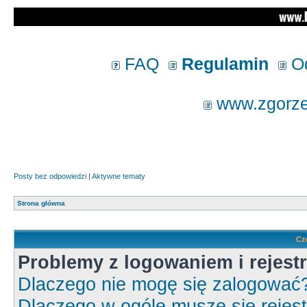
FAQ
Regulamin
Od
www.zgorzel
Posty bez odpowiedzi
|
Aktywne tematy
Strona główna
Cz
Problemy z logowaniem i rejestr
Dlaczego nie mogę się zalogować
Dlaczego w ogóle muszę się rejes