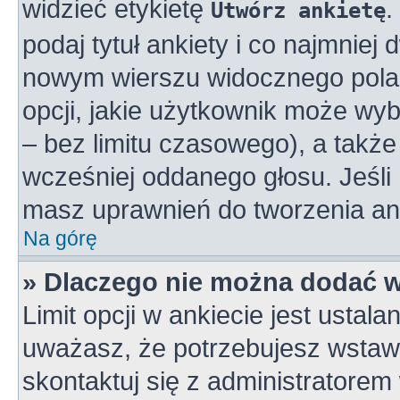
widzieć etykietę
.
Utwórz ankietę
podaj tytuł ankiety i co najmniej
nowym wierszu widocznego pola 
opcji, jakie użytkownik może wy
– bez limitu czasowego), a takż
wcześniej oddanego głosu. Jeśli 
masz uprawnień do tworzenia ank
Na górę
» Dlaczego nie można dodać wi
Limit opcji w ankiecie jest ustala
uważasz, że potrzebujesz wstawić
skontaktuj się z administratorem 