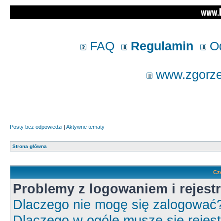
FAQ
Regulamin
Od
www.zgorzel
Posty bez odpowiedzi
|
Aktywne tematy
Strona główna
Cz
Problemy z logowaniem i rejestr
Dlaczego nie mogę się zalogować
Dlaczego w ogóle muszę się rejes