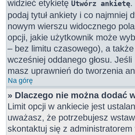
widzieć etykietę
.
Utwórz ankietę
podaj tytuł ankiety i co najmniej
nowym wierszu widocznego pola 
opcji, jakie użytkownik może wy
– bez limitu czasowego), a takż
wcześniej oddanego głosu. Jeśli 
masz uprawnień do tworzenia ank
Na górę
» Dlaczego nie można dodać wi
Limit opcji w ankiecie jest ustala
uważasz, że potrzebujesz wstawić
skontaktuj się z administratorem 