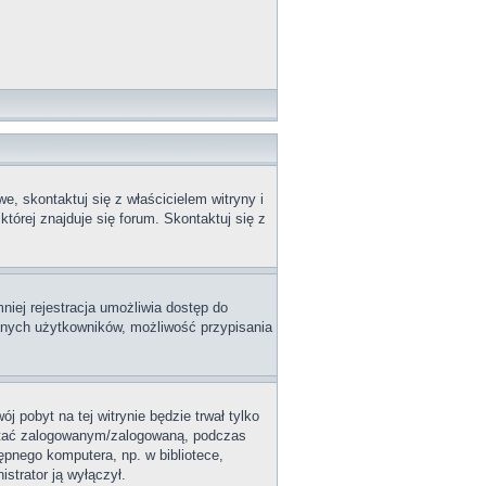
, skontaktuj się z właścicielem witryny i
tórej znajduje się forum. Skontaktuj się z
niej rejestracja umożliwia dostęp do
innych użytkowników, możliwość przypisania
j pobyt na tej witrynie będzie trwał tylko
ostać zalogowanym/zalogowaną, podczas
tępnego komputera, np. w bibliotece,
istrator ją wyłączył.