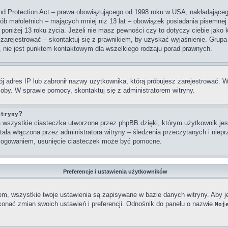
nd Protection Act – prawa obowiązującego od 1998 roku w USA, nakładającego 
sób małoletnich – mających mniej niż 13 lat – obowiązek posiadania pisemne
 poniżej 13 roku życia. Jeżeli nie masz pewności czy to dotyczy ciebie jako
się zarejestrować – skontaktuj się z prawnikiem, by uzyskać wyjaśnienie. Gr
, nie jest punktem kontaktowym dla wszelkiego rodzaju porad prawnych.
j adres IP lub zabronił nazwy użytkownika, którą próbujesz zarejestrować. W
osoby. W sprawie pomocy, skontaktuj się z administratorem witryny.
?
itryny
wszystkie ciasteczka utworzone przez phpBB dzięki, którym użytkownik jest
stała włączona przez administratora witryny – śledzenia przeczytanych i nie
ylogowaniem, usunięcie ciasteczek może być pomocne.
Preferencje i ustawienia użytkowników
em, wszystkie twoje ustawienia są zapisywane w bazie danych witryny. Aby j
nać zmian swoich ustawień i preferencji. Odnośnik do panelu o nazwie
Moj