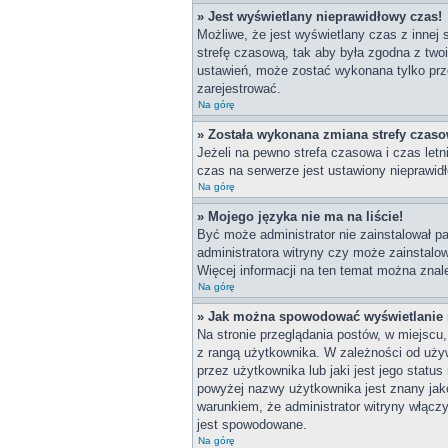
» Jest wyświetlany nieprawidłowy czas!
Możliwe, że jest wyświetlany czas z innej s
strefę czasową, tak aby była zgodna z two
ustawień, może zostać wykonana tylko prze
zarejestrować.
Na górę
» Została wykonana zmiana strefy czasow
Jeżeli na pewno strefa czasowa i czas let
czas na serwerze jest ustawiony nieprawidł
Na górę
» Mojego języka nie ma na liście!
Być może administrator nie zainstalował pa
administratora witryny czy może zainstalow
Więcej informacji na ten temat można znal
Na górę
» Jak można spowodować wyświetlanie r
Na stronie przeglądania postów, w miejscu
z rangą użytkownika. W zależności od uży
przez użytkownika lub jaki jest jego statu
powyżej nazwy użytkownika jest znany jako
warunkiem, że administrator witryny włącz
jest spowodowane.
Na górę