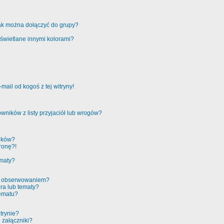
jak można dołączyć do grupy?
świetlane innymi kolorami?
ail od kogoś z tej witryny!
ników z listy przyjaciół lub wrogów?
ików?
ronę?!
ematy?
 a obserwowaniem?
ra lub tematy?
tematu?
trynie?
 załączniki?