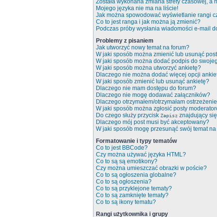
Została wykonana zmiana strefy czasowej, a n
Mojego języka nie ma na liście!
Jak można spowodować wyświetlanie rangi c
Co to jest ranga i jak można ją zmienić?
Podczas próby wysłania wiadomości e-mail do
Problemy z pisaniem
Jak utworzyć nowy temat na forum?
W jaki sposób można zmienić lub usunąć pos
W jaki sposób można dodać podpis do swoje
W jaki sposób można utworzyć ankietę?
Dlaczego nie można dodać więcej opcji ankie
W jaki sposób zmienić lub usunąć ankietę?
Dlaczego nie mam dostępu do forum?
Dlaczego nie mogę dodawać załączników?
Dlaczego otrzymałem/otrzymałam ostrzeżeni
W jaki sposób można zgłosić posty moderato
Do czego służy przycisk
znajdujący się
Zapisz
Dlaczego mój post musi być akceptowany?
W jaki sposób mogę przesunąć swój temat na
Formatowanie i typy tematów
Co to jest BBCode?
Czy można używać języka HTML?
Co to są są emotikony?
Czy można umieszczać obrazki w poście?
Co to są ogłoszenia globalne?
Co to są ogłoszenia?
Co to są przyklejone tematy?
Co to są zamknięte tematy?
Co to są ikony tematu?
Rangi użytkownika i grupy