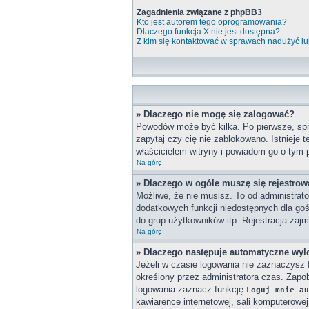
Zagadnienia związane z phpBB3
Kto jest autorem tego oprogramowania?
Dlaczego funkcja X nie jest dostępna?
Z kim się kontaktować w sprawach nadużyć lu
» Dlaczego nie mogę się zalogować?
Powodów może być kilka. Po pierwsze, spra
zapytaj czy cię nie zablokowano. Istnieje 
właścicielem witryny i powiadom go o tym 
Na górę
» Dlaczego w ogóle muszę się rejestro
Możliwe, że nie musisz. To od administrato
dodatkowych funkcji niedostępnych dla goś
do grup użytkowników itp. Rejestracja zajmu
Na górę
» Dlaczego następuje automatyczne wy
Jeżeli w czasie logowania nie zaznaczysz 
określony przez administratora czas. Zap
logowania zaznacz funkcję
Loguj mnie au
kawiarence internetowej, sali komputerowej w