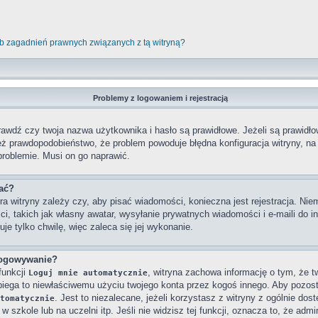
b zagadnień prawnych związanych z tą witryną?
Problemy z logowaniem i rejestracją
wdź czy twoja nazwa użytkownika i hasło są prawidłowe. Jeżeli są prawidłowe
też prawdopodobieństwo, że problem powoduje błędna konfiguracja witryny, na k
problemie. Musi on go naprawić.
wać?
ra witryny zależy czy, aby pisać wiadomości, konieczna jest rejestracja. Niem
ci, takich jak własny awatar, wysyłanie prywatnych wiadomości i e-maili do 
je tylko chwilę, więc zaleca się jej wykonanie.
logowywanie?
funkcji
, witryna zachowa informację o tym, że twó
Loguj mnie automatycznie
obiega to niewłaściwemu użyciu twojego konta przez kogoś innego. Aby poz
. Jest to niezalecane, jeżeli korzystasz z witryny z ogólnie dos
tomatycznie
 szkole lub na uczelni itp. Jeśli nie widzisz tej funkcji, oznacza to, że admin