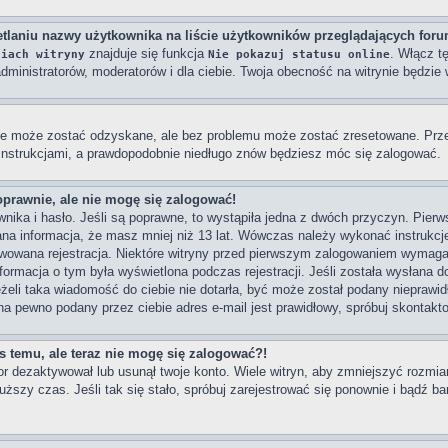
tlaniu nazwy użytkownika na liście użytkowników przeglądających for
znajduje się funkcja
. Włącz t
niach witryny
Nie pokazuj statusu online
dministratorów, moderatorów i dla ciebie. Twoja obecność na witrynie będzi
e może zostać odzyskane, ale bez problemu może zostać zresetowane. Przejd
 instrukcjami, a prawdopodobnie niedługo znów będziesz móc się zalogować.
oprawnie, ale nie mogę się zalogować!
ika i hasło. Jeśli są poprawne, to wystąpiła jedna z dwóch przyczyn. Pier
na informacja, że masz mniej niż 13 lat. Wówczas należy wykonać instrukcje 
wowana rejestracja. Niektóre witryny przed pierwszym zalogowaniem wymagaj
Informacja o tym była wyświetlona podczas rejestracji. Jeśli została wysłana 
eżeli taka wiadomość do ciebie nie dotarła, być może został podany nieprawi
na pewno podany przez ciebie adres e-mail jest prawidłowy, spróbuj skontakt
as temu, ale teraz nie mogę się zalogować?!
or dezaktywował lub usunął twoje konto. Wiele witryn, aby zmniejszyć rozmi
dłuższy czas. Jeśli tak się stało, spróbuj zarejestrować się ponownie i bądź