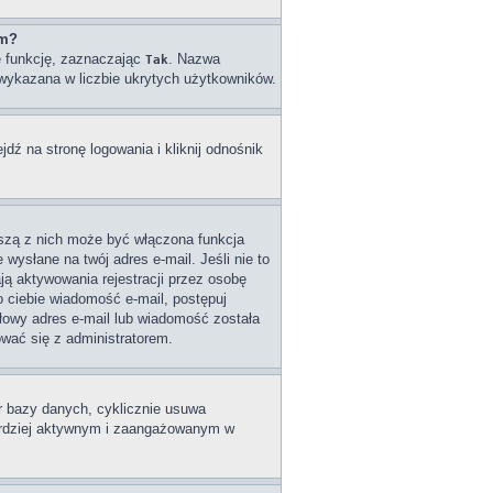
um?
ę funkcję, zaznaczając
. Nazwa
Tak
e wykazana w liczbie ukrytych użytkowników.
ź na stronę logowania i kliknij odnośnik
wszą z nich może być włączona funkcja
wysłane na twój adres e-mail. Jeśli nie to
ą aktywowania rejestracji przez osobę
do ciebie wiadomość e-mail, postępuj
dłowy adres e-mail lub wiadomość została
ować się z administratorem.
ar bazy danych, cyklicznie usuwa
 bardziej aktywnym i zaangażowanym w