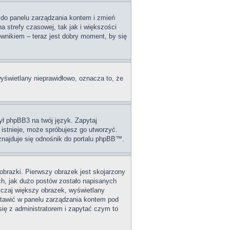
dź do panelu zarządzania kontem i zmień
 strefy czasowej, tak jak i większości
wnikiem – teraz jest dobry moment, by się
wyświetlany nieprawidłowo, oznacza to, że
ył phpBB3 na twój język. Zapytaj
 istnieje, może spróbujesz go utworzyć.
 znajduje się odnośnik do portalu phpBB™.
obrazki. Pierwszy obrazek jest skojarzony
ch, jak dużo postów zostało napisanych
wyczaj większy obrazek, wyświetlany
stawić w panelu zarządzania kontem pod
się z administratorem i zapytać czym to