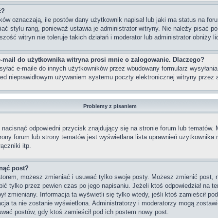
ć?
w oznaczają, ile postów dany użytkownik napisał lub jaki ma status na foru
 stylu rang, ponieważ ustawia je administrator witryny. Nie należy pisać po
szość witryn nie toleruje takich działań i moderator lub administrator obniży 
-mail do użytkownika witryna prosi mnie o zalogowanie. Dlaczego?
yłać e-maile do innych użytkowników przez wbudowany formularz wysyłania e-m
rzed nieprawidłowym używaniem systemu poczty elektronicznej witryny prze
Problemy z pisaniem
nacisnąć odpowiedni przycisk znajdujący się na stronie forum lub tematów.
strony forum lub strony tematów jest wyświetlana lista uprawnień użytkownik
czniki itp.
nąć post?
ratorem, możesz zmieniać i usuwać tylko swoje posty. Możesz zmienić post, 
ć tylko przez pewien czas po jego napisaniu. Jeżeli ktoś odpowiedział na te
 był zmieniany. Informacja ta wyświetli się tylko wtedy, jeśli ktoś zamieścił p
macja ta nie zostanie wyświetlona. Administratorzy i moderatorzy mogą zostawi
uwać postów, gdy ktoś zamieścił pod ich postem nowy post.