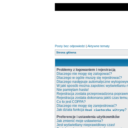
Posty bez odpowiedzi
|
Aktywne tematy
Strona główna
Problemy z logowaniem i rejestracją
Dlaczego nie mogę się zalogować?
Dlaczego w ogóle muszę się rejestrować?
Dlaczego następuje automatyczne wylogowy
W jaki sposób można zapobiec wyświetlaniu 
Nie pamiętam hasła!
Rejestracja została przeprowadzona poprawni
Rejestracja została dokonana jakiś czas temu
Co to jest COPPA?
Dlaczego nie mogę się zarejestrować?
Jak działa funkcja
?
Usuń ciasteczka witryny
Preferencje i ustawienia użytkowników
Jak zmienić moje ustawienia?
Jest wyświetlany nieprawidłowy czas!