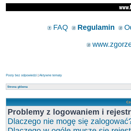
FAQ
Regulamin
Od
www.zgorzel
Posty bez odpowiedzi
|
Aktywne tematy
Strona główna
Cz
Problemy z logowaniem i rejestr
Dlaczego nie mogę się zalogować
Dlaczego w ogóle muszę się rejes