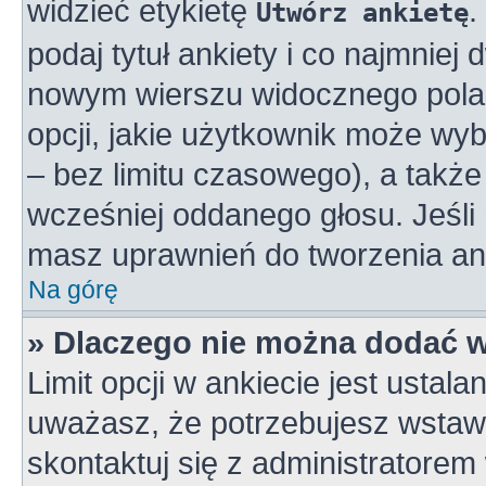
widzieć etykietę
.
Utwórz ankietę
podaj tytuł ankiety i co najmniej
nowym wierszu widocznego pola 
opcji, jakie użytkownik może wy
– bez limitu czasowego), a takż
wcześniej oddanego głosu. Jeśli 
masz uprawnień do tworzenia ank
Na górę
» Dlaczego nie można dodać wi
Limit opcji w ankiecie jest ustala
uważasz, że potrzebujesz wstawić
skontaktuj się z administratorem 