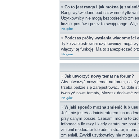
» Co to jest ranga i jak można ją zmieni
Rangi wyświetlane pod nazwami użytkownikó
Użytkownicy nie mogą bezpośrednio zmieniać
licznik postów i przez to swoją rangę. Więk
Na górę
» Podczas próby wysłania wiadomości e
Tylko zarejestrowani użytkownicy mogą wys
włączył tę funkcję. Ma to zabezpieczać p
Na górę
» Jak utworzyć nowy temat na forum?
Aby utworzyć nowy temat na forum, należy 
trzeba będzie się zarejestrować. Na dole 
tworzyć nowe tematy, Możesz dodawać załą
Na górę
» W jaki sposób można zmienić lub usu
Jeśli nie jesteś administratorem lub mode
przy danym poście. Czasami można to zrobi
informacja ile razy i kiedy ostatni raz post
zmienił moderator lub administrator, infor
zmieniali. Zwykli użytkownicy nie mogą us