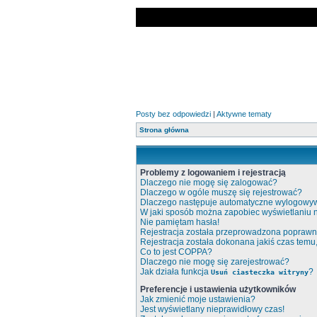
Posty bez odpowiedzi
|
Aktywne tematy
Strona główna
Problemy z logowaniem i rejestracją
Dlaczego nie mogę się zalogować?
Dlaczego w ogóle muszę się rejestrować?
Dlaczego następuje automatyczne wylogowy
W jaki sposób można zapobiec wyświetlaniu 
Nie pamiętam hasła!
Rejestracja została przeprowadzona poprawni
Rejestracja została dokonana jakiś czas temu
Co to jest COPPA?
Dlaczego nie mogę się zarejestrować?
Jak działa funkcja
?
Usuń ciasteczka witryny
Preferencje i ustawienia użytkowników
Jak zmienić moje ustawienia?
Jest wyświetlany nieprawidłowy czas!