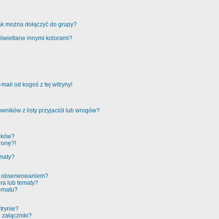
jak można dołączyć do grupy?
świetlane innymi kolorami?
ail od kogoś z tej witryny!
ników z listy przyjaciół lub wrogów?
ików?
ronę?!
ematy?
 a obserwowaniem?
ra lub tematy?
tematu?
trynie?
 załączniki?