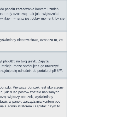
dź do panelu zarządzania kontem i zmień
 strefy czasowej, tak jak i większości
wnikiem – teraz jest dobry moment, by się
wyświetlany nieprawidłowo, oznacza to, że
ył phpBB3 na twój język. Zapytaj
 istnieje, może spróbujesz go utworzyć.
 znajduje się odnośnik do portalu phpBB™.
obrazki. Pierwszy obrazek jest skojarzony
ch, jak dużo postów zostało napisanych
wyczaj większy obrazek, wyświetlany
stawić w panelu zarządzania kontem pod
się z administratorem i zapytać czym to