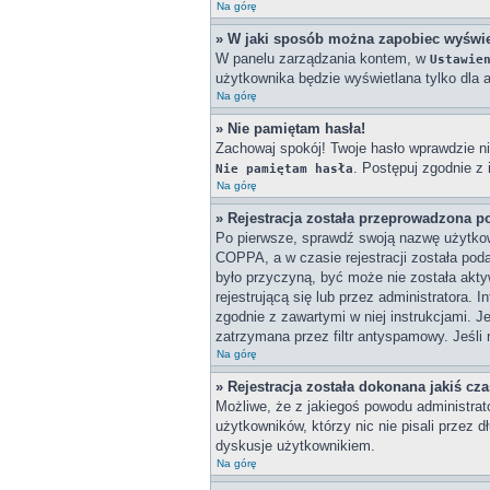
Na górę
» W jaki sposób można zapobiec wyświe
W panelu zarządzania kontem, w
Ustawie
użytkownika będzie wyświetlana tylko dla a
Na górę
» Nie pamiętam hasła!
Zachowaj spokój! Twoje hasło wprawdzie ni
. Postępuj zgodnie z
Nie pamiętam hasła
Na górę
» Rejestracja została przeprowadzona p
Po pierwsze, sprawdź swoją nazwę użytkown
COPPA, a w czasie rejestracji została poda
było przyczyną, być może nie została akty
rejestrującą się lub przez administratora. 
zgodnie z zawartymi w niej instrukcjami. J
zatrzymana przez filtr antyspamowy. Jeśli 
Na górę
» Rejestracja została dokonana jakiś cz
Możliwe, że z jakiegoś powodu administrat
użytkowników, którzy nic nie pisali przez 
dyskusje użytkownikiem.
Na górę