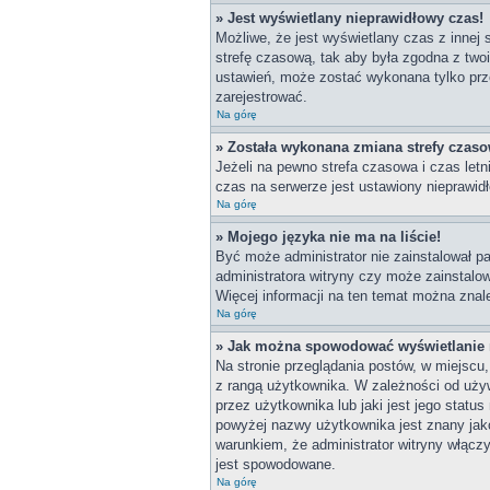
» Jest wyświetlany nieprawidłowy czas!
Możliwe, że jest wyświetlany czas z innej s
strefę czasową, tak aby była zgodna z two
ustawień, może zostać wykonana tylko prze
zarejestrować.
Na górę
» Została wykonana zmiana strefy czasow
Jeżeli na pewno strefa czasowa i czas let
czas na serwerze jest ustawiony nieprawidł
Na górę
» Mojego języka nie ma na liście!
Być może administrator nie zainstalował pa
administratora witryny czy może zainstalow
Więcej informacji na ten temat można znal
Na górę
» Jak można spowodować wyświetlanie r
Na stronie przeglądania postów, w miejscu
z rangą użytkownika. W zależności od uży
przez użytkownika lub jaki jest jego statu
powyżej nazwy użytkownika jest znany jako
warunkiem, że administrator witryny włącz
jest spowodowane.
Na górę