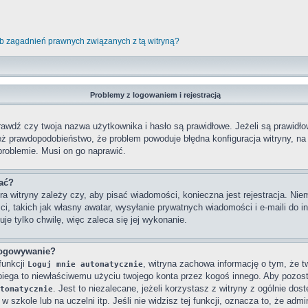
b zagadnień prawnych związanych z tą witryną?
Problemy z logowaniem i rejestracją
wdź czy twoja nazwa użytkownika i hasło są prawidłowe. Jeżeli są prawidłowe
też prawdopodobieństwo, że problem powoduje błędna konfiguracja witryny, na k
problemie. Musi on go naprawić.
wać?
ra witryny zależy czy, aby pisać wiadomości, konieczna jest rejestracja. Niem
ci, takich jak własny awatar, wysyłanie prywatnych wiadomości i e-maili do 
je tylko chwilę, więc zaleca się jej wykonanie.
logowywanie?
funkcji
, witryna zachowa informację o tym, że twó
Loguj mnie automatycznie
obiega to niewłaściwemu użyciu twojego konta przez kogoś innego. Aby poz
. Jest to niezalecane, jeżeli korzystasz z witryny z ogólnie dos
tomatycznie
 szkole lub na uczelni itp. Jeśli nie widzisz tej funkcji, oznacza to, że admin