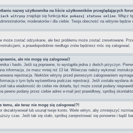
tlaniu nazwy użytkownika na liście użytkowników przeglądających for
znajduje się funkcja
. Włącz t
niach witryny
Nie pokazuj statusu online
dministratorów, moderatorów i dla ciebie. Twoja obecność na witrynie będzi
e może zostać odzyskane, ale bez problemu może zostać zresetowane. Przejd
 instrukcjami, a prawdopodobnie niedługo znów będziesz móc się zalogować.
oprawnie, ale nie mogę się zalogować!
ika i hasło. Jeśli są poprawne, to wystąpiła jedna z dwóch przyczyn. Pier
na informacja, że masz mniej niż 13 lat. Wówczas należy wykonać instrukcje 
wowana rejestracja. Niektóre witryny przed pierwszym zalogowaniem wymagaj
Informacja o tym była wyświetlona podczas rejestracji. Jeśli została wysłana 
eżeli taka wiadomość do ciebie nie dotarła, być może został podany nieprawi
na pewno podany przez ciebie adres e-mail jest prawidłowy, spróbuj skontakt
as temu, ale teraz nie mogę się zalogować?!
or dezaktywował lub usunął twoje konto. Wiele witryn, aby zmniejszyć rozmi
dłuższy czas. Jeśli tak się stało, spróbuj zarejestrować się ponownie i bądź