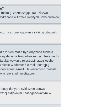
um?
ę funkcję, zaznaczając
. Nazwa
Tak
e wykazana w liczbie ukrytych użytkowników.
ź na stronę logowania i kliknij odnośnik
wszą z nich może być włączona funkcja
wysłane na twój adres e-mail. Jeśli nie to
ą aktywowania rejestracji przez osobę
do ciebie wiadomość e-mail, postępuj
dłowy adres e-mail lub wiadomość została
ować się z administratorem.
ar bazy danych, cyklicznie usuwa
 bardziej aktywnym i zaangażowanym w