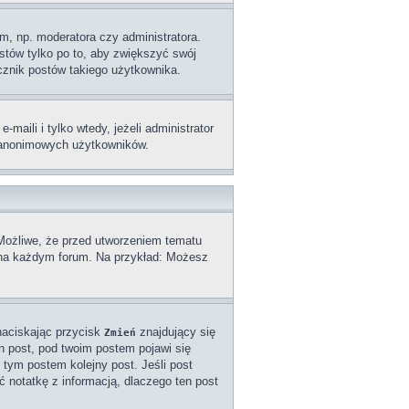
m, np. moderatora czy administratora.
stów tylko po to, aby zwiększyć swój
licznik postów takiego użytkownika.
aili i tylko wtedy, jeżeli administrator
z anonimowych użytkowników.
 Możliwe, że przed utworzeniem tematu
a na każdym forum. Na przykład: Możesz
naciskając przycisk
znajdujący się
Zmień
n post, pod twoim postem pojawi się
od tym postem kolejny post. Jeśli post
ć notatkę z informacją, dlaczego ten post