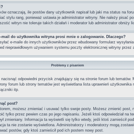
ć?
w oznaczają, ile postów dany użytkownik napisał lub jaki ma status na foru
 stylu rang, ponieważ ustawia je administrator witryny. Nie należy pisać po
szość witryn nie toleruje takich działań i moderator lub administrator obniży 
-mail do użytkownika witryna prosi mnie o zalogowanie. Dlaczego?
yłać e-maile do innych użytkowników przez wbudowany formularz wysyłania e-m
rzed nieprawidłowym używaniem systemu poczty elektronicznej witryny prze
Problemy z pisaniem
nacisnąć odpowiedni przycisk znajdujący się na stronie forum lub tematów.
strony forum lub strony tematów jest wyświetlana lista uprawnień użytkownik
czniki itp.
nąć post?
ratorem, możesz zmieniać i usuwać tylko swoje posty. Możesz zmienić post, 
ć tylko przez pewien czas po jego napisaniu. Jeżeli ktoś odpowiedział na te
 był zmieniany. Informacja ta wyświetli się tylko wtedy, jeśli ktoś zamieścił p
macja ta nie zostanie wyświetlona. Administratorzy i moderatorzy mogą zostawi
uwać postów, gdy ktoś zamieścił pod ich postem nowy post.