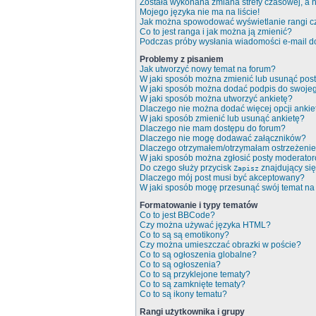
Została wykonana zmiana strefy czasowej, a n
Mojego języka nie ma na liście!
Jak można spowodować wyświetlanie rangi c
Co to jest ranga i jak można ją zmienić?
Podczas próby wysłania wiadomości e-mail do
Problemy z pisaniem
Jak utworzyć nowy temat na forum?
W jaki sposób można zmienić lub usunąć pos
W jaki sposób można dodać podpis do swoje
W jaki sposób można utworzyć ankietę?
Dlaczego nie można dodać więcej opcji ankie
W jaki sposób zmienić lub usunąć ankietę?
Dlaczego nie mam dostępu do forum?
Dlaczego nie mogę dodawać załączników?
Dlaczego otrzymałem/otrzymałam ostrzeżeni
W jaki sposób można zgłosić posty moderato
Do czego służy przycisk
znajdujący się
Zapisz
Dlaczego mój post musi być akceptowany?
W jaki sposób mogę przesunąć swój temat na
Formatowanie i typy tematów
Co to jest BBCode?
Czy można używać języka HTML?
Co to są są emotikony?
Czy można umieszczać obrazki w poście?
Co to są ogłoszenia globalne?
Co to są ogłoszenia?
Co to są przyklejone tematy?
Co to są zamknięte tematy?
Co to są ikony tematu?
Rangi użytkownika i grupy