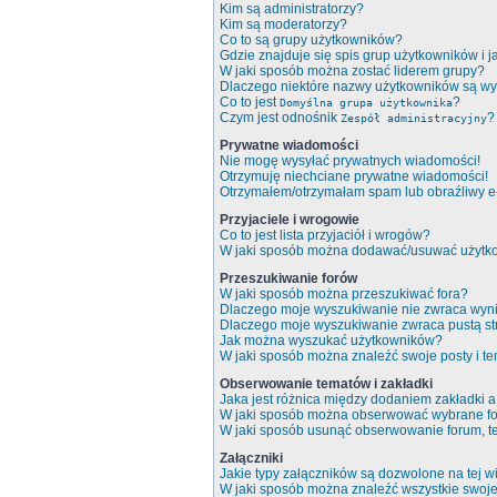
Kim są administratorzy?
Kim są moderatorzy?
Co to są grupy użytkowników?
Gdzie znajduje się spis grup użytkowników i 
W jaki sposób można zostać liderem grupy?
Dlaczego niektóre nazwy użytkowników są wy
Co to jest
?
Domyślna grupa użytkownika
Czym jest odnośnik
?
Zespół administracyjny
Prywatne wiadomości
Nie mogę wysyłać prywatnych wiadomości!
Otrzymuję niechciane prywatne wiadomości!
Otrzymałem/otrzymałam spam lub obraźliwy e-m
Przyjaciele i wrogowie
Co to jest lista przyjaciół i wrogów?
W jaki sposób można dodawać/usuwać użytkow
Przeszukiwanie forów
W jaki sposób można przeszukiwać fora?
Dlaczego moje wyszukiwanie nie zwraca wyn
Dlaczego moje wyszukiwanie zwraca pustą st
Jak można wyszukać użytkowników?
W jaki sposób można znaleźć swoje posty i t
Obserwowanie tematów i zakładki
Jaka jest różnica między dodaniem zakładki
W jaki sposób można obserwować wybrane fo
W jaki sposób usunąć obserwowanie forum, 
Załączniki
Jakie typy załączników są dozwolone na tej wi
W jaki sposób można znaleźć wszystkie swoje