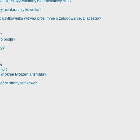
adal jest wyświetlany nieprawidłowy czas!
zy awatara użytkownika?
 użytkownika witryna prosi mnie o zalogowanie. Dlaczego?
t?
go postu?
ty?
e?
rowi?
 w oknie tworzenia tematu?
 górę strony tematów?