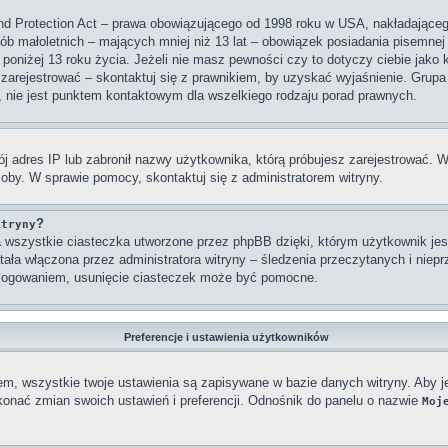
nd Protection Act – prawa obowiązującego od 1998 roku w USA, nakładającego 
sób małoletnich – mających mniej niż 13 lat – obowiązek posiadania pisemne
 poniżej 13 roku życia. Jeżeli nie masz pewności czy to dotyczy ciebie jako
się zarejestrować – skontaktuj się z prawnikiem, by uzyskać wyjaśnienie. Gr
, nie jest punktem kontaktowym dla wszelkiego rodzaju porad prawnych.
j adres IP lub zabronił nazwy użytkownika, którą próbujesz zarejestrować. W
osoby. W sprawie pomocy, skontaktuj się z administratorem witryny.
?
itryny
wszystkie ciasteczka utworzone przez phpBB dzięki, którym użytkownik jest
stała włączona przez administratora witryny – śledzenia przeczytanych i nie
ylogowaniem, usunięcie ciasteczek może być pomocne.
Preferencje i ustawienia użytkowników
em, wszystkie twoje ustawienia są zapisywane w bazie danych witryny. Aby j
nać zmian swoich ustawień i preferencji. Odnośnik do panelu o nazwie
Moj