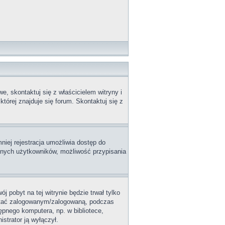
, skontaktuj się z właścicielem witryny i
tórej znajduje się forum. Skontaktuj się z
niej rejestracja umożliwia dostęp do
innych użytkowników, możliwość przypisania
j pobyt na tej witrynie będzie trwał tylko
ostać zalogowanym/zalogowaną, podczas
tępnego komputera, np. w bibliotece,
istrator ją wyłączył.