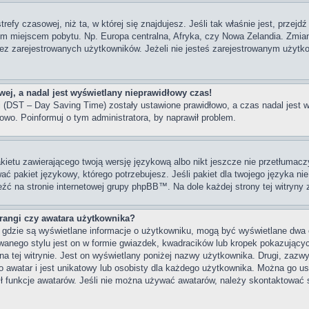
trefy czasowej, niż ta, w której się znajdujesz. Jeśli tak właśnie jest, przej
im miejscem pobytu. Np. Europa centralna, Afryka, czy Nowa Zelandia. Zmiana
z zarejestrowanych użytkowników. Jeżeli nie jesteś zarejestrowanym użytko
ej, a nadal jest wyświetlany nieprawidłowy czas!
ni (DST – Day Saving Time) zostały ustawione prawidłowo, a czas nadal jest 
owo. Poinformuj o tym administratora, by naprawił problem.
kietu zawierającego twoją wersję językową albo nikt jeszcze nie przetłumacz
ać pakiet językowy, którego potrzebujesz. Jeśli pakiet dla twojego języka nie
eźć na stronie internetowej grupy phpBB™. Na dole każdej strony tej witryny
angi czy awatara użytkownika?
, gdzie są wyświetlane informacje o użytkowniku, mogą być wyświetlane dwa 
wanego stylu jest on w formie gwiazdek, kwadracików lub kropek pokazujący
s na tej witrynie. Jest on wyświetlany poniżej nazwy użytkownika. Drugi, zaz
 awatar i jest unikatowy lub osobisty dla każdego użytkownika. Można go u
ył funkcje awatarów. Jeśli nie można używać awatarów, należy skontaktować 