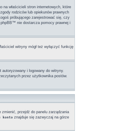
na właścicieli stron internetowych, które
j zgody rodziców lub opiekunów prawnych
 kogoś próbującego zarejestrować się, czy
upa phpBB™ nie dostarcza pomocy prawnej i
łaściciel witryny mógł też wyłączyć funkcję
 autoryzowany i logowany do witryny.
przeczytanych przez użytkownika postów.
e zmienić, przejdź do panelu zarządzania
znajduje się zazwyczaj na górze
e konto