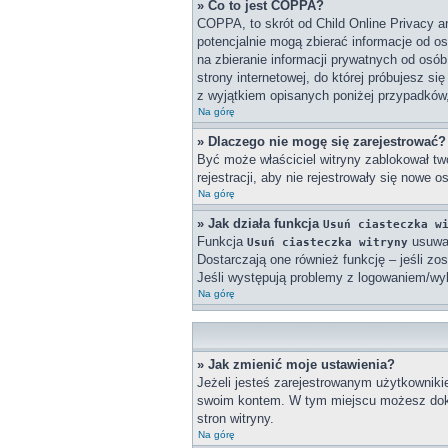
» Co to jest COPPA?
COPPA, to skrót od Child Online Privacy a
potencjalnie mogą zbierać informacje od o
na zbieranie informacji prywatnych od osób
strony internetowej, do której próbujesz 
z wyjątkiem opisanych poniżej przypadków
Na górę
» Dlaczego nie mogę się zarejestrować?
Być może właściciel witryny zablokował twó
rejestracji, aby nie rejestrowały się nowe 
Na górę
» Jak działa funkcja
Usuń ciasteczka w
Funkcja
usuwa 
Usuń ciasteczka witryny
Dostarczają one również funkcję – jeśli zo
Jeśli występują problemy z logowaniem/w
Na górę
» Jak zmienić moje ustawienia?
Jeżeli jesteś zarejestrowanym użytkowniki
swoim kontem. W tym miejscu możesz doko
stron witryny.
Na górę