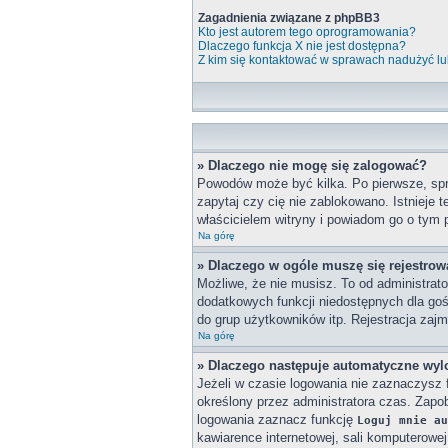
Zagadnienia związane z phpBB3
Kto jest autorem tego oprogramowania?
Dlaczego funkcja X nie jest dostępna?
Z kim się kontaktować w sprawach nadużyć lu
» Dlaczego nie mogę się zalogować?
Powodów może być kilka. Po pierwsze, spra
zapytaj czy cię nie zablokowano. Istnieje 
właścicielem witryny i powiadom go o tym 
Na górę
» Dlaczego w ogóle muszę się rejestro
Możliwe, że nie musisz. To od administrato
dodatkowych funkcji niedostępnych dla goś
do grup użytkowników itp. Rejestracja zajmu
Na górę
» Dlaczego następuje automatyczne wy
Jeżeli w czasie logowania nie zaznaczysz 
określony przez administratora czas. Zap
logowania zaznacz funkcję
Loguj mnie au
kawiarence internetowej, sali komputerowej w