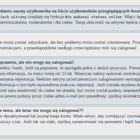
tlaniu nazwy użytkownika na liście użytkowników przeglądających for
znajduje się funkcja
. Włącz t
niach witryny
Nie pokazuj statusu online
dministratorów, moderatorów i dla ciebie. Twoja obecność na witrynie będzi
e może zostać odzyskane, ale bez problemu może zostać zresetowane. Przejd
 instrukcjami, a prawdopodobnie niedługo znów będziesz móc się zalogować.
oprawnie, ale nie mogę się zalogować!
ika i hasło. Jeśli są poprawne, to wystąpiła jedna z dwóch przyczyn. Pier
na informacja, że masz mniej niż 13 lat. Wówczas należy wykonać instrukcje 
wowana rejestracja. Niektóre witryny przed pierwszym zalogowaniem wymagaj
Informacja o tym była wyświetlona podczas rejestracji. Jeśli została wysłana 
eżeli taka wiadomość do ciebie nie dotarła, być może został podany nieprawi
na pewno podany przez ciebie adres e-mail jest prawidłowy, spróbuj skontakt
as temu, ale teraz nie mogę się zalogować?!
or dezaktywował lub usunął twoje konto. Wiele witryn, aby zmniejszyć rozmi
dłuższy czas. Jeśli tak się stało, spróbuj zarejestrować się ponownie i bądź