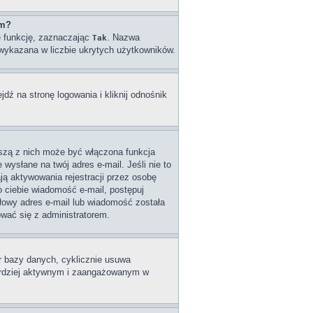
um?
ę funkcję, zaznaczając
. Nazwa
Tak
e wykazana w liczbie ukrytych użytkowników.
ź na stronę logowania i kliknij odnośnik
wszą z nich może być włączona funkcja
wysłane na twój adres e-mail. Jeśli nie to
ą aktywowania rejestracji przez osobę
do ciebie wiadomość e-mail, postępuj
dłowy adres e-mail lub wiadomość została
ować się z administratorem.
ar bazy danych, cyklicznie usuwa
 bardziej aktywnym i zaangażowanym w