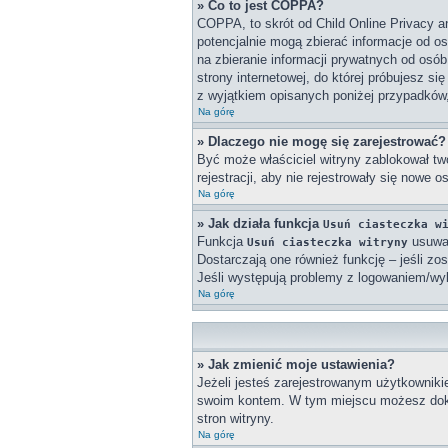
» Co to jest COPPA?
COPPA, to skrót od Child Online Privacy a
potencjalnie mogą zbierać informacje od o
na zbieranie informacji prywatnych od osób
strony internetowej, do której próbujesz 
z wyjątkiem opisanych poniżej przypadków
Na górę
» Dlaczego nie mogę się zarejestrować?
Być może właściciel witryny zablokował twó
rejestracji, aby nie rejestrowały się nowe 
Na górę
» Jak działa funkcja
Usuń ciasteczka w
Funkcja
usuwa 
Usuń ciasteczka witryny
Dostarczają one również funkcję – jeśli zo
Jeśli występują problemy z logowaniem/w
Na górę
» Jak zmienić moje ustawienia?
Jeżeli jesteś zarejestrowanym użytkowniki
swoim kontem. W tym miejscu możesz doko
stron witryny.
Na górę