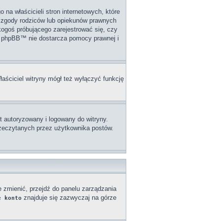
na właścicieli stron internetowych, które
j zgody rodziców lub opiekunów prawnych
 kogoś próbującego zarejestrować się, czy
upa phpBB™ nie dostarcza pomocy prawnej i
łaściciel witryny mógł też wyłączyć funkcję
 autoryzowany i logowany do witryny.
przeczytanych przez użytkownika postów.
e zmienić, przejdź do panelu zarządzania
znajduje się zazwyczaj na górze
e konto