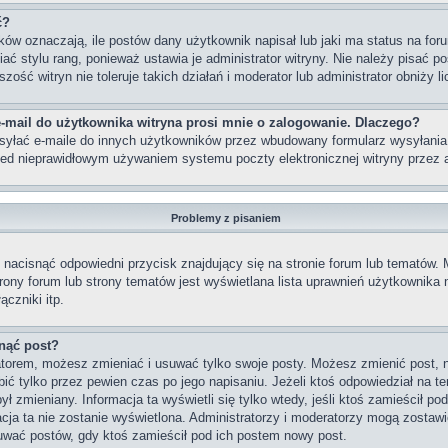
ć?
w oznaczają, ile postów dany użytkownik napisał lub jaki ma status na foru
 stylu rang, ponieważ ustawia je administrator witryny. Nie należy pisać po
szość witryn nie toleruje takich działań i moderator lub administrator obniży 
-mail do użytkownika witryna prosi mnie o zalogowanie. Dlaczego?
yłać e-maile do innych użytkowników przez wbudowany formularz wysyłania e-m
rzed nieprawidłowym używaniem systemu poczty elektronicznej witryny prze
Problemy z pisaniem
nacisnąć odpowiedni przycisk znajdujący się na stronie forum lub tematów.
strony forum lub strony tematów jest wyświetlana lista uprawnień użytkownik
czniki itp.
nąć post?
ratorem, możesz zmieniać i usuwać tylko swoje posty. Możesz zmienić post, 
ć tylko przez pewien czas po jego napisaniu. Jeżeli ktoś odpowiedział na te
 był zmieniany. Informacja ta wyświetli się tylko wtedy, jeśli ktoś zamieścił p
macja ta nie zostanie wyświetlona. Administratorzy i moderatorzy mogą zostawi
uwać postów, gdy ktoś zamieścił pod ich postem nowy post.