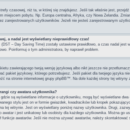
trefy czasowej, niż ta, w której się znajdujesz. Jeśli tak właśnie jest, przej
im miejscem pobytu. Np. Europa centralna, Afryka, czy Nowa Zelandia. Zmiana
z zarejestrowanych użytkowników. Jeżeli nie jesteś zarejestrowanym użytko
ej, a nadal jest wyświetlany nieprawidłowy czas!
ni (DST – Day Saving Time) zostały ustawione prawidłowo, a czas nadal jest 
owo. Poinformuj o tym administratora, by naprawił problem.
kietu zawierającego twoją wersję językową albo nikt jeszcze nie przetłumacz
ać pakiet językowy, którego potrzebujesz. Jeśli pakiet dla twojego języka nie
eźć na stronie internetowej grupy phpBB™. Na dole każdej strony tej witryny
angi czy awatara użytkownika?
, gdzie są wyświetlane informacje o użytkowniku, mogą być wyświetlane dwa 
wanego stylu jest on w formie gwiazdek, kwadracików lub kropek pokazujący
s na tej witrynie. Jest on wyświetlany poniżej nazwy użytkownika. Drugi, zaz
 awatar i jest unikatowy lub osobisty dla każdego użytkownika. Można go u
ył funkcje awatarów. Jeśli nie można używać awatarów, należy skontaktować 