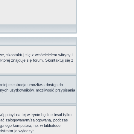
, skontaktuj się z właścicielem witryny i
tórej znajduje się forum. Skontaktuj się z
niej rejestracja umożliwia dostęp do
innych użytkowników, możliwość przypisania
j pobyt na tej witrynie będzie trwał tylko
ostać zalogowanym/zalogowaną, podczas
tępnego komputera, np. w bibliotece,
istrator ją wyłączył.