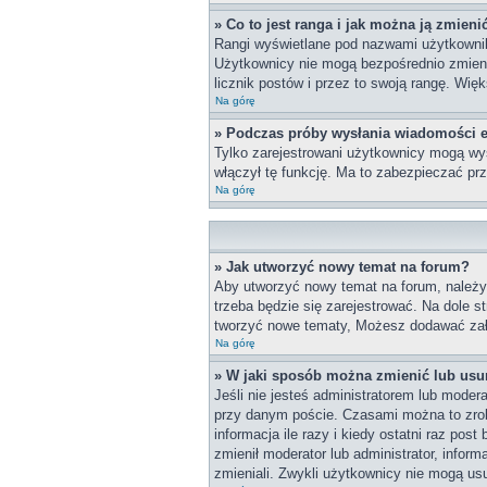
» Co to jest ranga i jak można ją zmieni
Rangi wyświetlane pod nazwami użytkownikó
Użytkownicy nie mogą bezpośrednio zmieniać
licznik postów i przez to swoją rangę. Więk
Na górę
» Podczas próby wysłania wiadomości e
Tylko zarejestrowani użytkownicy mogą wys
włączył tę funkcję. Ma to zabezpieczać p
Na górę
» Jak utworzyć nowy temat na forum?
Aby utworzyć nowy temat na forum, należy 
trzeba będzie się zarejestrować. Na dole 
tworzyć nowe tematy, Możesz dodawać załą
Na górę
» W jaki sposób można zmienić lub usu
Jeśli nie jesteś administratorem lub mode
przy danym poście. Czasami można to zrobi
informacja ile razy i kiedy ostatni raz post
zmienił moderator lub administrator, infor
zmieniali. Zwykli użytkownicy nie mogą us