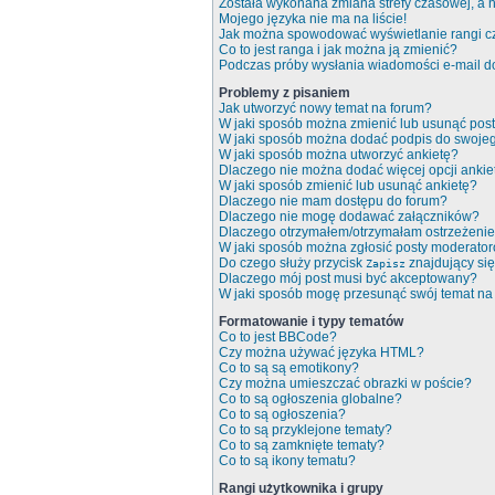
Została wykonana zmiana strefy czasowej, a n
Mojego języka nie ma na liście!
Jak można spowodować wyświetlanie rangi c
Co to jest ranga i jak można ją zmienić?
Podczas próby wysłania wiadomości e-mail do
Problemy z pisaniem
Jak utworzyć nowy temat na forum?
W jaki sposób można zmienić lub usunąć pos
W jaki sposób można dodać podpis do swoje
W jaki sposób można utworzyć ankietę?
Dlaczego nie można dodać więcej opcji ankie
W jaki sposób zmienić lub usunąć ankietę?
Dlaczego nie mam dostępu do forum?
Dlaczego nie mogę dodawać załączników?
Dlaczego otrzymałem/otrzymałam ostrzeżeni
W jaki sposób można zgłosić posty moderato
Do czego służy przycisk
znajdujący się
Zapisz
Dlaczego mój post musi być akceptowany?
W jaki sposób mogę przesunąć swój temat na
Formatowanie i typy tematów
Co to jest BBCode?
Czy można używać języka HTML?
Co to są są emotikony?
Czy można umieszczać obrazki w poście?
Co to są ogłoszenia globalne?
Co to są ogłoszenia?
Co to są przyklejone tematy?
Co to są zamknięte tematy?
Co to są ikony tematu?
Rangi użytkownika i grupy