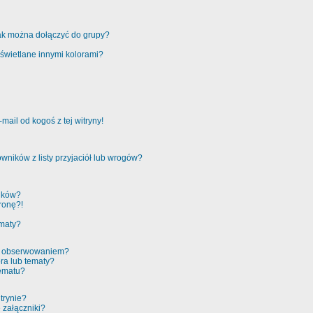
jak można dołączyć do grupy?
świetlane innymi kolorami?
ail od kogoś z tej witryny!
ników z listy przyjaciół lub wrogów?
ików?
ronę?!
ematy?
 a obserwowaniem?
ra lub tematy?
tematu?
trynie?
 załączniki?