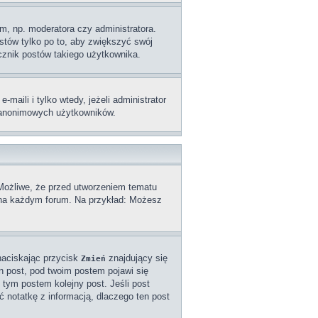
m, np. moderatora czy administratora.
stów tylko po to, aby zwiększyć swój
licznik postów takiego użytkownika.
aili i tylko wtedy, jeżeli administrator
z anonimowych użytkowników.
 Możliwe, że przed utworzeniem tematu
a na każdym forum. Na przykład: Możesz
naciskając przycisk
znajdujący się
Zmień
n post, pod twoim postem pojawi się
od tym postem kolejny post. Jeśli post
ć notatkę z informacją, dlaczego ten post