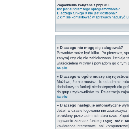
Zagadnienia związane z phpBB3
Kto jest autorem tego oprogramowania?
Dlaczego funkcja X nie jest dostępna?
Z kim się kontaktować w sprawach nadużyć lu
» Dlaczego nie mogę się zalogować?
Powodów może być kilka. Po pierwsze, spra
zapytaj czy cię nie zablokowano. Istnieje 
właścicielem witryny i powiadom go o tym 
Na górę
» Dlaczego w ogóle muszę się rejestro
Możliwe, że nie musisz. To od administrato
dodatkowych funkcji niedostępnych dla goś
do grup użytkowników itp. Rejestracja zajmu
Na górę
» Dlaczego następuje automatyczne wy
Jeżeli w czasie logowania nie zaznaczysz 
określony przez administratora czas. Zap
logowania zaznacz funkcję
Loguj mnie au
kawiarence internetowej, sali komputerowej w