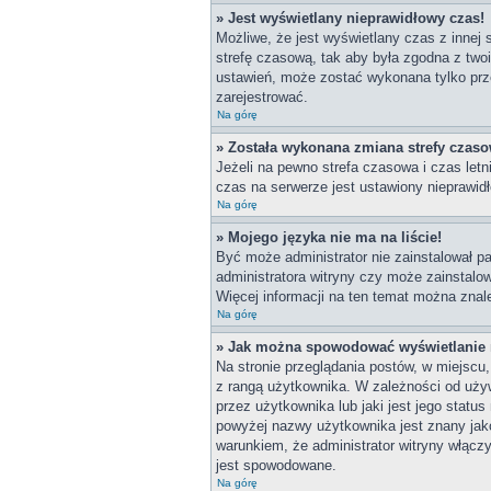
» Jest wyświetlany nieprawidłowy czas!
Możliwe, że jest wyświetlany czas z innej s
strefę czasową, tak aby była zgodna z two
ustawień, może zostać wykonana tylko prze
zarejestrować.
Na górę
» Została wykonana zmiana strefy czasow
Jeżeli na pewno strefa czasowa i czas let
czas na serwerze jest ustawiony nieprawidł
Na górę
» Mojego języka nie ma na liście!
Być może administrator nie zainstalował pa
administratora witryny czy może zainstalow
Więcej informacji na ten temat można znal
Na górę
» Jak można spowodować wyświetlanie r
Na stronie przeglądania postów, w miejscu
z rangą użytkownika. W zależności od uży
przez użytkownika lub jaki jest jego statu
powyżej nazwy użytkownika jest znany jako
warunkiem, że administrator witryny włącz
jest spowodowane.
Na górę