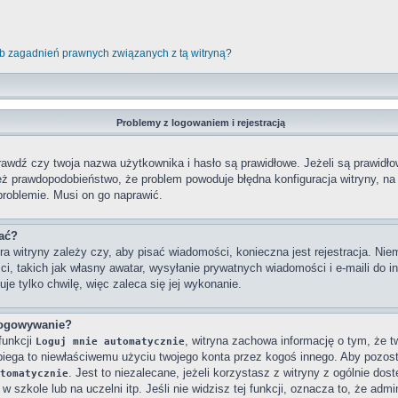
b zagadnień prawnych związanych z tą witryną?
Problemy z logowaniem i rejestracją
wdź czy twoja nazwa użytkownika i hasło są prawidłowe. Jeżeli są prawidłowe
też prawdopodobieństwo, że problem powoduje błędna konfiguracja witryny, na k
problemie. Musi on go naprawić.
wać?
ra witryny zależy czy, aby pisać wiadomości, konieczna jest rejestracja. Niem
ci, takich jak własny awatar, wysyłanie prywatnych wiadomości i e-maili do 
je tylko chwilę, więc zaleca się jej wykonanie.
logowywanie?
funkcji
, witryna zachowa informację o tym, że twó
Loguj mnie automatycznie
obiega to niewłaściwemu użyciu twojego konta przez kogoś innego. Aby poz
. Jest to niezalecane, jeżeli korzystasz z witryny z ogólnie dos
tomatycznie
 szkole lub na uczelni itp. Jeśli nie widzisz tej funkcji, oznacza to, że admin