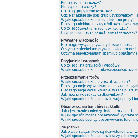
Kim są administratorzy?
Kim są moderatorzy?
Co to są grupy użytkowników?
Gdzie znajduje się spis grup użytkowników i 
W jaki sposób można zostać liderem grupy?
Dlaczego niektóre nazwy użytkowników są wy
Co to jest
?
Domyślna grupa użytkownika
Czym jest odnośnik
?
Zespół administracyjny
Prywatne wiadomości
Nie mogę wysyłać prywatnych wiadomości!
Otrzymuję niechciane prywatne wiadomości!
Otrzymałem/otrzymałam spam lub obraźliwy e-m
Przyjaciele i wrogowie
Co to jest lista przyjaciół i wrogów?
W jaki sposób można dodawać/usuwać użytkow
Przeszukiwanie forów
W jaki sposób można przeszukiwać fora?
Dlaczego moje wyszukiwanie nie zwraca wyn
Dlaczego moje wyszukiwanie zwraca pustą st
Jak można wyszukać użytkowników?
W jaki sposób można znaleźć swoje posty i t
Obserwowanie tematów i zakładki
Jaka jest różnica między dodaniem zakładki
W jaki sposób można obserwować wybrane fo
W jaki sposób usunąć obserwowanie forum, 
Załączniki
Jakie typy załączników są dozwolone na tej wi
W jaki sposób można znaleźć wszystkie swoje