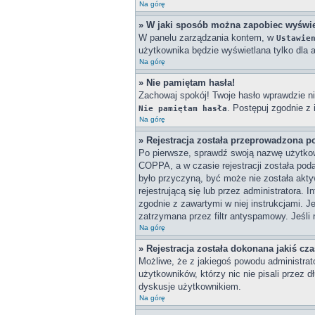
Na górę
» W jaki sposób można zapobiec wyświe
W panelu zarządzania kontem, w
Ustawie
użytkownika będzie wyświetlana tylko dla a
Na górę
» Nie pamiętam hasła!
Zachowaj spokój! Twoje hasło wprawdzie ni
. Postępuj zgodnie z
Nie pamiętam hasła
Na górę
» Rejestracja została przeprowadzona p
Po pierwsze, sprawdź swoją nazwę użytkown
COPPA, a w czasie rejestracji została poda
było przyczyną, być może nie została akty
rejestrującą się lub przez administratora. 
zgodnie z zawartymi w niej instrukcjami. J
zatrzymana przez filtr antyspamowy. Jeśli 
Na górę
» Rejestracja została dokonana jakiś cz
Możliwe, że z jakiegoś powodu administrat
użytkowników, którzy nic nie pisali przez 
dyskusje użytkownikiem.
Na górę