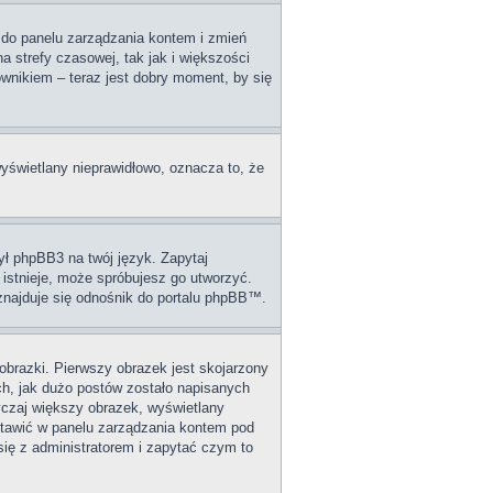
dź do panelu zarządzania kontem i zmień
 strefy czasowej, tak jak i większości
wnikiem – teraz jest dobry moment, by się
wyświetlany nieprawidłowo, oznacza to, że
ył phpBB3 na twój język. Zapytaj
 istnieje, może spróbujesz go utworzyć.
 znajduje się odnośnik do portalu phpBB™.
obrazki. Pierwszy obrazek jest skojarzony
ch, jak dużo postów zostało napisanych
wyczaj większy obrazek, wyświetlany
stawić w panelu zarządzania kontem pod
się z administratorem i zapytać czym to