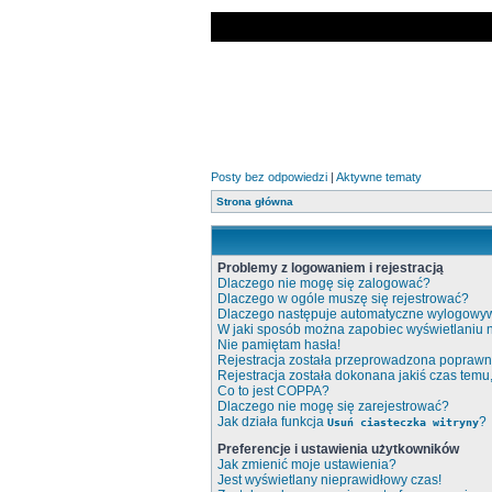
Posty bez odpowiedzi
|
Aktywne tematy
Strona główna
Problemy z logowaniem i rejestracją
Dlaczego nie mogę się zalogować?
Dlaczego w ogóle muszę się rejestrować?
Dlaczego następuje automatyczne wylogowy
W jaki sposób można zapobiec wyświetlaniu 
Nie pamiętam hasła!
Rejestracja została przeprowadzona poprawni
Rejestracja została dokonana jakiś czas temu
Co to jest COPPA?
Dlaczego nie mogę się zarejestrować?
Jak działa funkcja
?
Usuń ciasteczka witryny
Preferencje i ustawienia użytkowników
Jak zmienić moje ustawienia?
Jest wyświetlany nieprawidłowy czas!