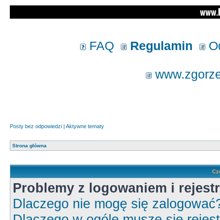
FAQ
Regulamin
Od
www.zgorzel
Posty bez odpowiedzi
|
Aktywne tematy
Strona główna
Cz
Problemy z logowaniem i rejestr
Dlaczego nie mogę się zalogować
Dlaczego w ogóle muszę się rejes