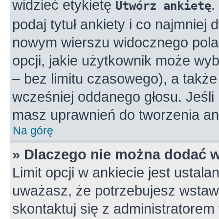
widzieć etykietę
.
Utwórz ankietę
podaj tytuł ankiety i co najmniej
nowym wierszu widocznego pola 
opcji, jakie użytkownik może wy
– bez limitu czasowego), a takż
wcześniej oddanego głosu. Jeśli 
masz uprawnień do tworzenia ank
Na górę
» Dlaczego nie można dodać wi
Limit opcji w ankiecie jest ustala
uważasz, że potrzebujesz wstawić
skontaktuj się z administratorem 