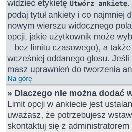
widzieć etykietę
.
Utwórz ankietę
podaj tytuł ankiety i co najmniej
nowym wierszu widocznego pola 
opcji, jakie użytkownik może wy
– bez limitu czasowego), a takż
wcześniej oddanego głosu. Jeśli 
masz uprawnień do tworzenia ank
Na górę
» Dlaczego nie można dodać wi
Limit opcji w ankiecie jest ustala
uważasz, że potrzebujesz wstawić
skontaktuj się z administratorem 