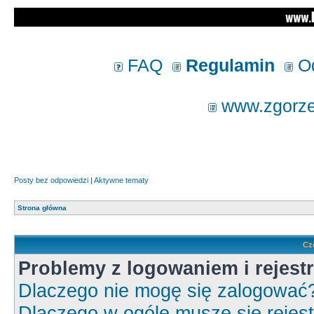
FAQ
Regulamin
Od
www.zgorzel
Posty bez odpowiedzi
|
Aktywne tematy
Strona główna
Cz
Problemy z logowaniem i rejestr
Dlaczego nie mogę się zalogować
Dlaczego w ogóle muszę się rejes