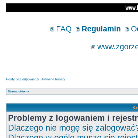
FAQ
Regulamin
Od
www.zgorzel
Posty bez odpowiedzi
|
Aktywne tematy
Strona główna
Cz
Problemy z logowaniem i rejestr
Dlaczego nie mogę się zalogować
Dlaczego w ogóle muszę się rejes