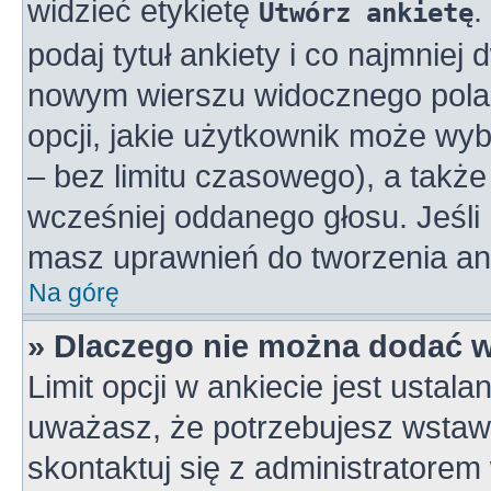
widzieć etykietę
.
Utwórz ankietę
podaj tytuł ankiety i co najmniej
nowym wierszu widocznego pola 
opcji, jakie użytkownik może wy
– bez limitu czasowego), a takż
wcześniej oddanego głosu. Jeśli 
masz uprawnień do tworzenia ank
Na górę
» Dlaczego nie można dodać wi
Limit opcji w ankiecie jest ustala
uważasz, że potrzebujesz wstawić
skontaktuj się z administratorem 