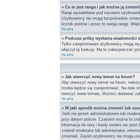
» Co to jest ranga i jak można ją zmieni
Rangi wyświetlane pod nazwami użytkownikó
Użytkownicy nie mogą bezpośrednio zmieniać
licznik postów i przez to swoją rangę. Więk
Na górę
» Podczas próby wysłania wiadomości e
Tylko zarejestrowani użytkownicy mogą wys
włączył tę funkcję. Ma to zabezpieczać p
Na górę
» Jak utworzyć nowy temat na forum?
Aby utworzyć nowy temat na forum, należy 
trzeba będzie się zarejestrować. Na dole 
tworzyć nowe tematy, Możesz dodawać załą
Na górę
» W jaki sposób można zmienić lub usu
Jeśli nie jesteś administratorem lub mode
przy danym poście. Czasami można to zrobi
informacja ile razy i kiedy ostatni raz post
zmienił moderator lub administrator, infor
zmieniali. Zwykli użytkownicy nie mogą us