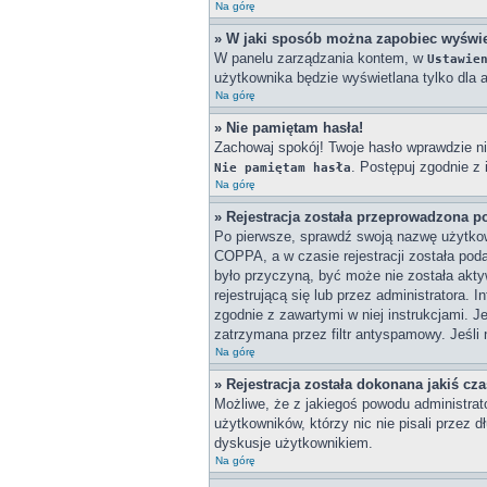
Na górę
» W jaki sposób można zapobiec wyświe
W panelu zarządzania kontem, w
Ustawie
użytkownika będzie wyświetlana tylko dla a
Na górę
» Nie pamiętam hasła!
Zachowaj spokój! Twoje hasło wprawdzie ni
. Postępuj zgodnie z
Nie pamiętam hasła
Na górę
» Rejestracja została przeprowadzona p
Po pierwsze, sprawdź swoją nazwę użytkown
COPPA, a w czasie rejestracji została poda
było przyczyną, być może nie została akty
rejestrującą się lub przez administratora. 
zgodnie z zawartymi w niej instrukcjami. J
zatrzymana przez filtr antyspamowy. Jeśli 
Na górę
» Rejestracja została dokonana jakiś cz
Możliwe, że z jakiegoś powodu administrat
użytkowników, którzy nic nie pisali przez 
dyskusje użytkownikiem.
Na górę