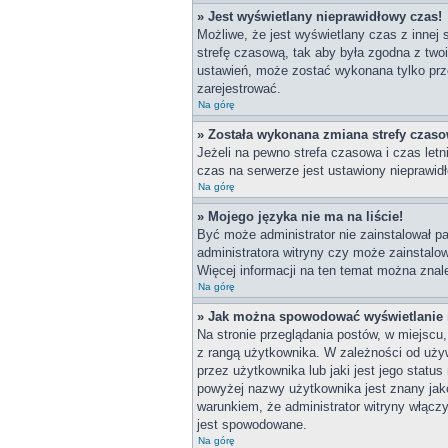
» Jest wyświetlany nieprawidłowy czas!
Możliwe, że jest wyświetlany czas z innej s
strefę czasową, tak aby była zgodna z two
ustawień, może zostać wykonana tylko prze
zarejestrować.
Na górę
» Została wykonana zmiana strefy czasow
Jeżeli na pewno strefa czasowa i czas let
czas na serwerze jest ustawiony nieprawidł
Na górę
» Mojego języka nie ma na liście!
Być może administrator nie zainstalował pa
administratora witryny czy może zainstalow
Więcej informacji na ten temat można znal
Na górę
» Jak można spowodować wyświetlanie r
Na stronie przeglądania postów, w miejscu
z rangą użytkownika. W zależności od uży
przez użytkownika lub jaki jest jego statu
powyżej nazwy użytkownika jest znany jako
warunkiem, że administrator witryny włącz
jest spowodowane.
Na górę