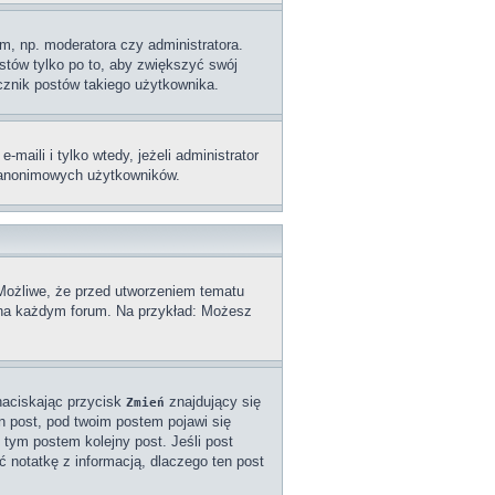
m, np. moderatora czy administratora.
stów tylko po to, aby zwiększyć swój
licznik postów takiego użytkownika.
aili i tylko wtedy, jeżeli administrator
z anonimowych użytkowników.
 Możliwe, że przed utworzeniem tematu
a na każdym forum. Na przykład: Możesz
naciskając przycisk
znajdujący się
Zmień
n post, pod twoim postem pojawi się
od tym postem kolejny post. Jeśli post
ć notatkę z informacją, dlaczego ten post