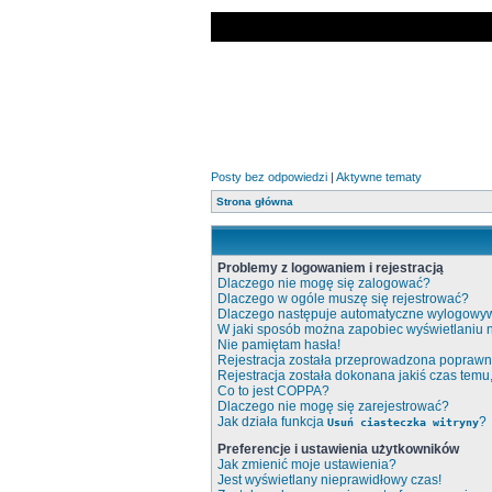
Posty bez odpowiedzi
|
Aktywne tematy
Strona główna
Problemy z logowaniem i rejestracją
Dlaczego nie mogę się zalogować?
Dlaczego w ogóle muszę się rejestrować?
Dlaczego następuje automatyczne wylogowy
W jaki sposób można zapobiec wyświetlaniu 
Nie pamiętam hasła!
Rejestracja została przeprowadzona poprawni
Rejestracja została dokonana jakiś czas temu
Co to jest COPPA?
Dlaczego nie mogę się zarejestrować?
Jak działa funkcja
?
Usuń ciasteczka witryny
Preferencje i ustawienia użytkowników
Jak zmienić moje ustawienia?
Jest wyświetlany nieprawidłowy czas!