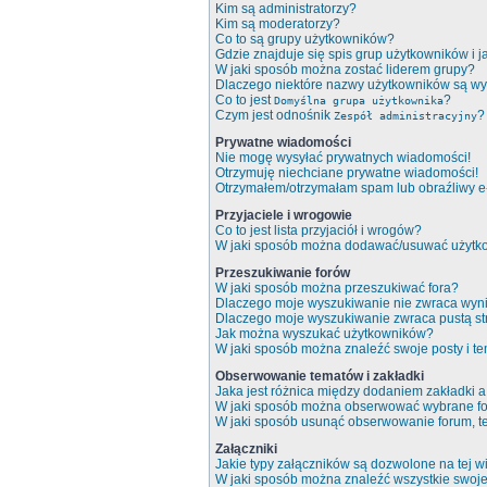
Kim są administratorzy?
Kim są moderatorzy?
Co to są grupy użytkowników?
Gdzie znajduje się spis grup użytkowników i 
W jaki sposób można zostać liderem grupy?
Dlaczego niektóre nazwy użytkowników są wy
Co to jest
?
Domyślna grupa użytkownika
Czym jest odnośnik
?
Zespół administracyjny
Prywatne wiadomości
Nie mogę wysyłać prywatnych wiadomości!
Otrzymuję niechciane prywatne wiadomości!
Otrzymałem/otrzymałam spam lub obraźliwy e-m
Przyjaciele i wrogowie
Co to jest lista przyjaciół i wrogów?
W jaki sposób można dodawać/usuwać użytkow
Przeszukiwanie forów
W jaki sposób można przeszukiwać fora?
Dlaczego moje wyszukiwanie nie zwraca wyn
Dlaczego moje wyszukiwanie zwraca pustą st
Jak można wyszukać użytkowników?
W jaki sposób można znaleźć swoje posty i t
Obserwowanie tematów i zakładki
Jaka jest różnica między dodaniem zakładki
W jaki sposób można obserwować wybrane fo
W jaki sposób usunąć obserwowanie forum, 
Załączniki
Jakie typy załączników są dozwolone na tej wi
W jaki sposób można znaleźć wszystkie swoje