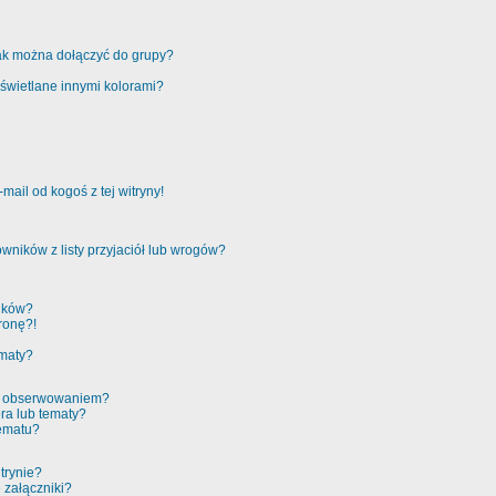
jak można dołączyć do grupy?
świetlane innymi kolorami?
ail od kogoś z tej witryny!
ników z listy przyjaciół lub wrogów?
ików?
ronę?!
ematy?
 a obserwowaniem?
ra lub tematy?
tematu?
trynie?
 załączniki?