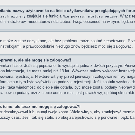
tlaniu nazwy użytkownika na liście użytkowników przeglądających for
znajduje się funkcja
. Włącz t
niach witryny
Nie pokazuj statusu online
dministratorów, moderatorów i dla ciebie. Twoja obecność na witrynie będzi
e może zostać odzyskane, ale bez problemu może zostać zresetowane. Przejd
 instrukcjami, a prawdopodobnie niedługo znów będziesz móc się zalogować.
oprawnie, ale nie mogę się zalogować!
ika i hasło. Jeśli są poprawne, to wystąpiła jedna z dwóch przyczyn. Pier
na informacja, że masz mniej niż 13 lat. Wówczas należy wykonać instrukcje 
wowana rejestracja. Niektóre witryny przed pierwszym zalogowaniem wymagaj
Informacja o tym była wyświetlona podczas rejestracji. Jeśli została wysłana 
eżeli taka wiadomość do ciebie nie dotarła, być może został podany nieprawi
na pewno podany przez ciebie adres e-mail jest prawidłowy, spróbuj skontakt
as temu, ale teraz nie mogę się zalogować?!
or dezaktywował lub usunął twoje konto. Wiele witryn, aby zmniejszyć rozmi
dłuższy czas. Jeśli tak się stało, spróbuj zarejestrować się ponownie i bądź