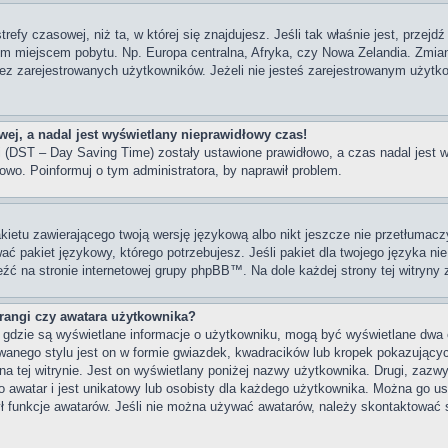
trefy czasowej, niż ta, w której się znajdujesz. Jeśli tak właśnie jest, przej
im miejscem pobytu. Np. Europa centralna, Afryka, czy Nowa Zelandia. Zmiana
z zarejestrowanych użytkowników. Jeżeli nie jesteś zarejestrowanym użytko
ej, a nadal jest wyświetlany nieprawidłowy czas!
ni (DST – Day Saving Time) zostały ustawione prawidłowo, a czas nadal jest 
owo. Poinformuj o tym administratora, by naprawił problem.
kietu zawierającego twoją wersję językową albo nikt jeszcze nie przetłumacz
ać pakiet językowy, którego potrzebujesz. Jeśli pakiet dla twojego języka nie
eźć na stronie internetowej grupy phpBB™. Na dole każdej strony tej witryny
angi czy awatara użytkownika?
, gdzie są wyświetlane informacje o użytkowniku, mogą być wyświetlane dwa 
wanego stylu jest on w formie gwiazdek, kwadracików lub kropek pokazujący
s na tej witrynie. Jest on wyświetlany poniżej nazwy użytkownika. Drugi, zaz
 awatar i jest unikatowy lub osobisty dla każdego użytkownika. Można go u
ył funkcje awatarów. Jeśli nie można używać awatarów, należy skontaktować 