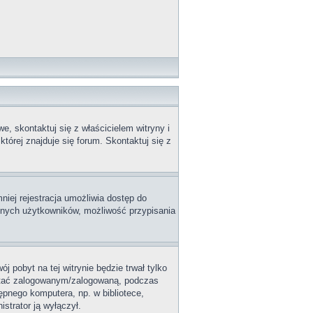
, skontaktuj się z właścicielem witryny i
tórej znajduje się forum. Skontaktuj się z
niej rejestracja umożliwia dostęp do
innych użytkowników, możliwość przypisania
j pobyt na tej witrynie będzie trwał tylko
ostać zalogowanym/zalogowaną, podczas
tępnego komputera, np. w bibliotece,
istrator ją wyłączył.