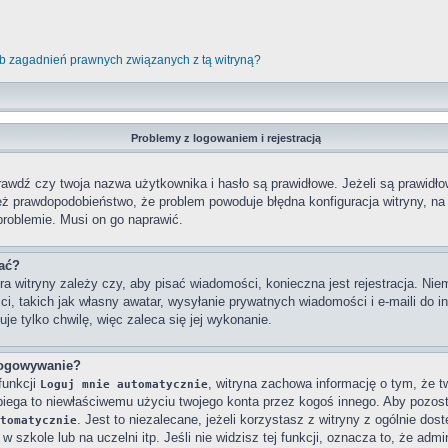
b zagadnień prawnych związanych z tą witryną?
Problemy z logowaniem i rejestracją
wdź czy twoja nazwa użytkownika i hasło są prawidłowe. Jeżeli są prawidłowe
też prawdopodobieństwo, że problem powoduje błędna konfiguracja witryny, na k
problemie. Musi on go naprawić.
wać?
ra witryny zależy czy, aby pisać wiadomości, konieczna jest rejestracja. Niem
ci, takich jak własny awatar, wysyłanie prywatnych wiadomości i e-maili do 
je tylko chwilę, więc zaleca się jej wykonanie.
logowywanie?
funkcji
, witryna zachowa informację o tym, że twó
Loguj mnie automatycznie
obiega to niewłaściwemu użyciu twojego konta przez kogoś innego. Aby poz
. Jest to niezalecane, jeżeli korzystasz z witryny z ogólnie dos
tomatycznie
 szkole lub na uczelni itp. Jeśli nie widzisz tej funkcji, oznacza to, że admin