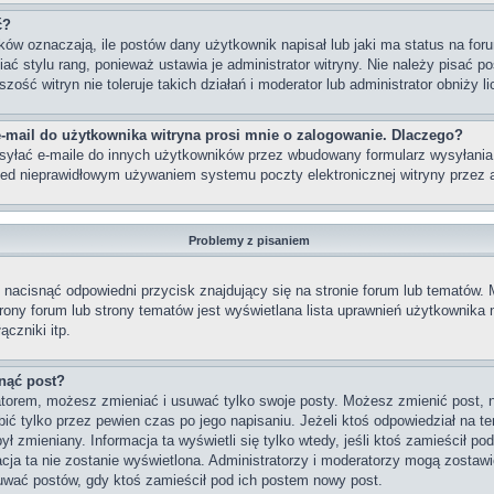
ć?
w oznaczają, ile postów dany użytkownik napisał lub jaki ma status na foru
 stylu rang, ponieważ ustawia je administrator witryny. Nie należy pisać po
szość witryn nie toleruje takich działań i moderator lub administrator obniży 
-mail do użytkownika witryna prosi mnie o zalogowanie. Dlaczego?
yłać e-maile do innych użytkowników przez wbudowany formularz wysyłania e-m
rzed nieprawidłowym używaniem systemu poczty elektronicznej witryny prze
Problemy z pisaniem
nacisnąć odpowiedni przycisk znajdujący się na stronie forum lub tematów.
strony forum lub strony tematów jest wyświetlana lista uprawnień użytkownik
czniki itp.
nąć post?
ratorem, możesz zmieniać i usuwać tylko swoje posty. Możesz zmienić post, 
ć tylko przez pewien czas po jego napisaniu. Jeżeli ktoś odpowiedział na te
 był zmieniany. Informacja ta wyświetli się tylko wtedy, jeśli ktoś zamieścił p
macja ta nie zostanie wyświetlona. Administratorzy i moderatorzy mogą zostawi
uwać postów, gdy ktoś zamieścił pod ich postem nowy post.