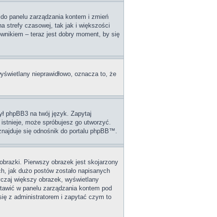
dź do panelu zarządzania kontem i zmień
 strefy czasowej, tak jak i większości
wnikiem – teraz jest dobry moment, by się
wyświetlany nieprawidłowo, oznacza to, że
ył phpBB3 na twój język. Zapytaj
 istnieje, może spróbujesz go utworzyć.
 znajduje się odnośnik do portalu phpBB™.
obrazki. Pierwszy obrazek jest skojarzony
ch, jak dużo postów zostało napisanych
wyczaj większy obrazek, wyświetlany
stawić w panelu zarządzania kontem pod
się z administratorem i zapytać czym to