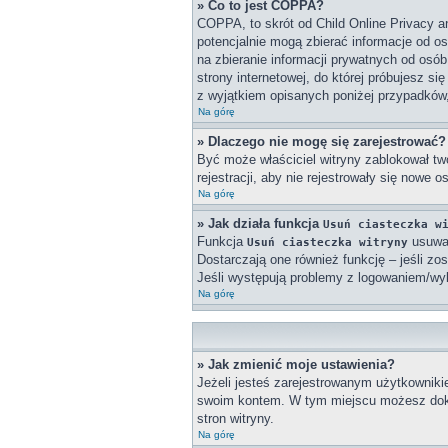
» Co to jest COPPA?
COPPA, to skrót od Child Online Privacy a
potencjalnie mogą zbierać informacje od o
na zbieranie informacji prywatnych od osób
strony internetowej, do której próbujesz 
z wyjątkiem opisanych poniżej przypadków
Na górę
» Dlaczego nie mogę się zarejestrować?
Być może właściciel witryny zablokował twó
rejestracji, aby nie rejestrowały się nowe 
Na górę
» Jak działa funkcja
Usuń ciasteczka w
Funkcja
usuwa 
Usuń ciasteczka witryny
Dostarczają one również funkcję – jeśli zo
Jeśli występują problemy z logowaniem/w
Na górę
» Jak zmienić moje ustawienia?
Jeżeli jesteś zarejestrowanym użytkowniki
swoim kontem. W tym miejscu możesz doko
stron witryny.
Na górę