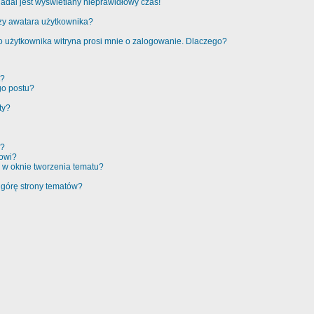
adal jest wyświetlany nieprawidłowy czas!
zy awatara użytkownika?
 użytkownika witryna prosi mnie o zalogowanie. Dlaczego?
t?
go postu?
ty?
e?
rowi?
 w oknie tworzenia tematu?
 górę strony tematów?