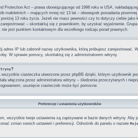
nd Protection Act – prawa obowiązującego od 1998 roku w USA, nakładającego 
sób małoletnich – mających mniej niż 13 lat – obowiązek posiadania pisemne
 poniżej 13 roku życia. Jeżeli nie masz pewności czy to dotyczy ciebie jako
się zarejestrować – skontaktuj się z prawnikiem, by uzyskać wyjaśnienie. Gr
, nie jest punktem kontaktowym dla wszelkiego rodzaju porad prawnych.
j adres IP lub zabronił nazwy użytkownika, którą próbujesz zarejestrować. W
osoby. W sprawie pomocy, skontaktuj się z administratorem witryny.
?
itryny
wszystkie ciasteczka utworzone przez phpBB dzięki, którym użytkownik jest
stała włączona przez administratora witryny – śledzenia przeczytanych i nie
ylogowaniem, usunięcie ciasteczek może być pomocne.
Preferencje i ustawienia użytkowników
em, wszystkie twoje ustawienia są zapisywane w bazie danych witryny. Aby j
nać zmian swoich ustawień i preferencji. Odnośnik do panelu o nazwie
Moj