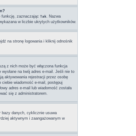
um?
ę funkcję, zaznaczając
. Nazwa
Tak
e wykazana w liczbie ukrytych użytkowników.
ź na stronę logowania i kliknij odnośnik
wszą z nich może być włączona funkcja
wysłane na twój adres e-mail. Jeśli nie to
ą aktywowania rejestracji przez osobę
do ciebie wiadomość e-mail, postępuj
dłowy adres e-mail lub wiadomość została
ować się z administratorem.
ar bazy danych, cyklicznie usuwa
 bardziej aktywnym i zaangażowanym w