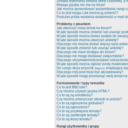
Została wykonana zmiana strefy czasowej, a n
Mojego języka nie ma na liście!
Jak można spowodować wyświetlanie rangi c
Co to jest ranga i jak można ją zmienić?
Podczas próby wysłania wiadomości e-mail do
Problemy z pisaniem
Jak utworzyć nowy temat na forum?
W jaki sposób można zmienić lub usunąć pos
W jaki sposób można dodać podpis do swoje
W jaki sposób można utworzyć ankietę?
Dlaczego nie można dodać więcej opcji ankie
W jaki sposób zmienić lub usunąć ankietę?
Dlaczego nie mam dostępu do forum?
Dlaczego nie mogę dodawać załączników?
Dlaczego otrzymałem/otrzymałam ostrzeżeni
W jaki sposób można zgłosić posty moderato
Do czego służy przycisk
znajdujący się
Zapisz
Dlaczego mój post musi być akceptowany?
W jaki sposób mogę przesunąć swój temat na
Formatowanie i typy tematów
Co to jest BBCode?
Czy można używać języka HTML?
Co to są są emotikony?
Czy można umieszczać obrazki w poście?
Co to są ogłoszenia globalne?
Co to są ogłoszenia?
Co to są przyklejone tematy?
Co to są zamknięte tematy?
Co to są ikony tematu?
Rangi użytkownika i grupy