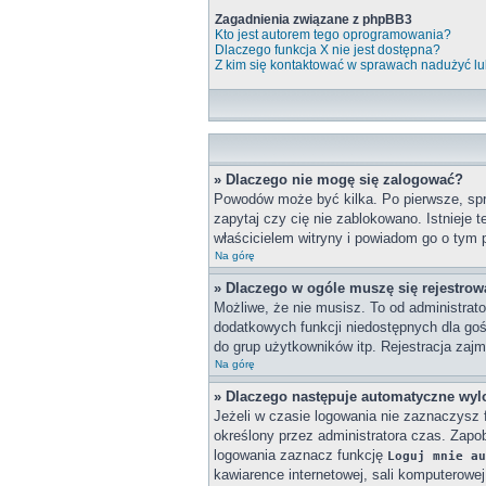
Zagadnienia związane z phpBB3
Kto jest autorem tego oprogramowania?
Dlaczego funkcja X nie jest dostępna?
Z kim się kontaktować w sprawach nadużyć lu
» Dlaczego nie mogę się zalogować?
Powodów może być kilka. Po pierwsze, spra
zapytaj czy cię nie zablokowano. Istnieje 
właścicielem witryny i powiadom go o tym 
Na górę
» Dlaczego w ogóle muszę się rejestro
Możliwe, że nie musisz. To od administrato
dodatkowych funkcji niedostępnych dla goś
do grup użytkowników itp. Rejestracja zajmu
Na górę
» Dlaczego następuje automatyczne wy
Jeżeli w czasie logowania nie zaznaczysz 
określony przez administratora czas. Zap
logowania zaznacz funkcję
Loguj mnie au
kawiarence internetowej, sali komputerowej w