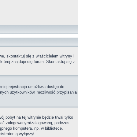
, skontaktuj się z właścicielem witryny i
tórej znajduje się forum. Skontaktuj się z
niej rejestracja umożliwia dostęp do
innych użytkowników, możliwość przypisania
j pobyt na tej witrynie będzie trwał tylko
ostać zalogowanym/zalogowaną, podczas
tępnego komputera, np. w bibliotece,
istrator ją wyłączył.