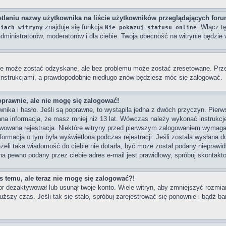
tlaniu nazwy użytkownika na liście użytkowników przeglądających for
znajduje się funkcja
. Włącz t
niach witryny
Nie pokazuj statusu online
dministratorów, moderatorów i dla ciebie. Twoja obecność na witrynie będzi
e może zostać odzyskane, ale bez problemu może zostać zresetowane. Przejd
 instrukcjami, a prawdopodobnie niedługo znów będziesz móc się zalogować.
oprawnie, ale nie mogę się zalogować!
ika i hasło. Jeśli są poprawne, to wystąpiła jedna z dwóch przyczyn. Pier
na informacja, że masz mniej niż 13 lat. Wówczas należy wykonać instrukcje 
wowana rejestracja. Niektóre witryny przed pierwszym zalogowaniem wymagaj
Informacja o tym była wyświetlona podczas rejestracji. Jeśli została wysłana 
eżeli taka wiadomość do ciebie nie dotarła, być może został podany nieprawi
na pewno podany przez ciebie adres e-mail jest prawidłowy, spróbuj skontakt
as temu, ale teraz nie mogę się zalogować?!
or dezaktywował lub usunął twoje konto. Wiele witryn, aby zmniejszyć rozmi
dłuższy czas. Jeśli tak się stało, spróbuj zarejestrować się ponownie i bądź