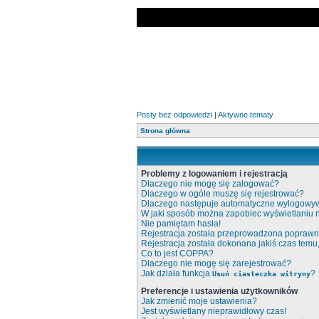
Posty bez odpowiedzi
|
Aktywne tematy
Strona główna
Problemy z logowaniem i rejestracją
Dlaczego nie mogę się zalogować?
Dlaczego w ogóle muszę się rejestrować?
Dlaczego następuje automatyczne wylogowy
W jaki sposób można zapobiec wyświetlaniu 
Nie pamiętam hasła!
Rejestracja została przeprowadzona poprawni
Rejestracja została dokonana jakiś czas temu
Co to jest COPPA?
Dlaczego nie mogę się zarejestrować?
Jak działa funkcja
?
Usuń ciasteczka witryny
Preferencje i ustawienia użytkowników
Jak zmienić moje ustawienia?
Jest wyświetlany nieprawidłowy czas!