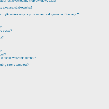
adal jest wyświetlany nieprawidłowy czas!
zy awatara użytkownika?
 użytkownika witryna prosi mnie o zalogowanie. Dlaczego?
t?
go postu?
ty?
e?
rowi?
 w oknie tworzenia tematu?
 górę strony tematów?