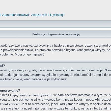
b zagadnień prawnych związanych z tą witryną?
Problemy z logowaniem i rejestracją
wdź czy twoja nazwa użytkownika i hasło są prawidłowe. Jeżeli są prawidłowe
też prawdopodobieństwo, że problem powoduje błędna konfiguracja witryny, na k
problemie. Musi on go naprawić.
wać?
ra witryny zależy czy, aby pisać wiadomości, konieczna jest rejestracja. Niem
ci, takich jak własny awatar, wysyłanie prywatnych wiadomości i e-maili do 
je tylko chwilę, więc zaleca się jej wykonanie.
logowywanie?
funkcji
, witryna zachowa informację o tym, że twó
Loguj mnie automatycznie
obiega to niewłaściwemu użyciu twojego konta przez kogoś innego. Aby poz
. Jest to niezalecane, jeżeli korzystasz z witryny z ogólnie dos
tomatycznie
 szkole lub na uczelni itp. Jeśli nie widzisz tej funkcji, oznacza to, że admin