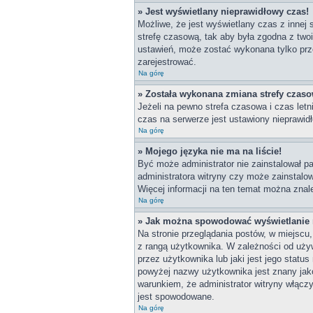
» Jest wyświetlany nieprawidłowy czas!
Możliwe, że jest wyświetlany czas z innej s
strefę czasową, tak aby była zgodna z two
ustawień, może zostać wykonana tylko prze
zarejestrować.
Na górę
» Została wykonana zmiana strefy czasow
Jeżeli na pewno strefa czasowa i czas let
czas na serwerze jest ustawiony nieprawidł
Na górę
» Mojego języka nie ma na liście!
Być może administrator nie zainstalował pa
administratora witryny czy może zainstalow
Więcej informacji na ten temat można znal
Na górę
» Jak można spowodować wyświetlanie r
Na stronie przeglądania postów, w miejscu
z rangą użytkownika. W zależności od uży
przez użytkownika lub jaki jest jego statu
powyżej nazwy użytkownika jest znany jako
warunkiem, że administrator witryny włącz
jest spowodowane.
Na górę