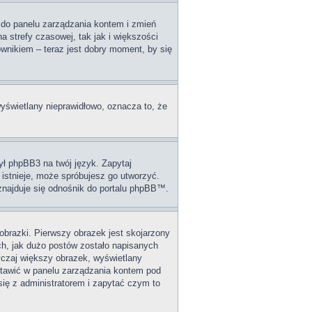
dź do panelu zarządzania kontem i zmień
 strefy czasowej, tak jak i większości
wnikiem – teraz jest dobry moment, by się
wyświetlany nieprawidłowo, oznacza to, że
ył phpBB3 na twój język. Zapytaj
 istnieje, może spróbujesz go utworzyć.
 znajduje się odnośnik do portalu phpBB™.
obrazki. Pierwszy obrazek jest skojarzony
ch, jak dużo postów zostało napisanych
wyczaj większy obrazek, wyświetlany
stawić w panelu zarządzania kontem pod
się z administratorem i zapytać czym to