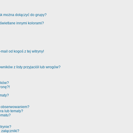
jak można dołączyć do grupy?
świetlane innymi kolorami?
ail od kogoś z tej witryny!
ników z listy przyjaciół lub wrogów?
ików?
ronę?!
ematy?
 a obserwowaniem?
ra lub tematy?
tematu?
trynie?
 załączniki?