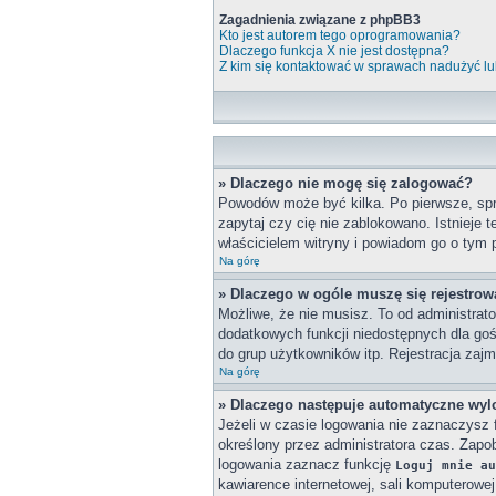
Zagadnienia związane z phpBB3
Kto jest autorem tego oprogramowania?
Dlaczego funkcja X nie jest dostępna?
Z kim się kontaktować w sprawach nadużyć lu
» Dlaczego nie mogę się zalogować?
Powodów może być kilka. Po pierwsze, spra
zapytaj czy cię nie zablokowano. Istnieje 
właścicielem witryny i powiadom go o tym 
Na górę
» Dlaczego w ogóle muszę się rejestro
Możliwe, że nie musisz. To od administrato
dodatkowych funkcji niedostępnych dla goś
do grup użytkowników itp. Rejestracja zajmu
Na górę
» Dlaczego następuje automatyczne wy
Jeżeli w czasie logowania nie zaznaczysz 
określony przez administratora czas. Zap
logowania zaznacz funkcję
Loguj mnie au
kawiarence internetowej, sali komputerowej w