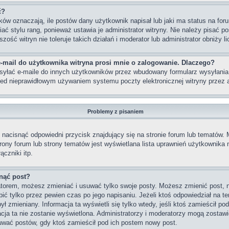
ć?
w oznaczają, ile postów dany użytkownik napisał lub jaki ma status na foru
 stylu rang, ponieważ ustawia je administrator witryny. Nie należy pisać po
szość witryn nie toleruje takich działań i moderator lub administrator obniży 
-mail do użytkownika witryna prosi mnie o zalogowanie. Dlaczego?
yłać e-maile do innych użytkowników przez wbudowany formularz wysyłania e-m
rzed nieprawidłowym używaniem systemu poczty elektronicznej witryny prze
Problemy z pisaniem
nacisnąć odpowiedni przycisk znajdujący się na stronie forum lub tematów.
strony forum lub strony tematów jest wyświetlana lista uprawnień użytkownik
czniki itp.
nąć post?
ratorem, możesz zmieniać i usuwać tylko swoje posty. Możesz zmienić post, 
ć tylko przez pewien czas po jego napisaniu. Jeżeli ktoś odpowiedział na te
 był zmieniany. Informacja ta wyświetli się tylko wtedy, jeśli ktoś zamieścił p
macja ta nie zostanie wyświetlona. Administratorzy i moderatorzy mogą zostawi
uwać postów, gdy ktoś zamieścił pod ich postem nowy post.