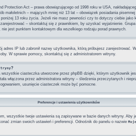
nd Protection Act – prawa obowiązującego od 1998 roku w USA, nakładającego 
sób małoletnich – mających mniej niż 13 lat – obowiązek posiadania pisemne
 poniżej 13 roku życia. Jeżeli nie masz pewności czy to dotyczy ciebie jako
się zarejestrować – skontaktuj się z prawnikiem, by uzyskać wyjaśnienie. Gr
, nie jest punktem kontaktowym dla wszelkiego rodzaju porad prawnych.
j adres IP lub zabronił nazwy użytkownika, którą próbujesz zarejestrować. W
osoby. W sprawie pomocy, skontaktuj się z administratorem witryny.
?
itryny
wszystkie ciasteczka utworzone przez phpBB dzięki, którym użytkownik jest
stała włączona przez administratora witryny – śledzenia przeczytanych i nie
ylogowaniem, usunięcie ciasteczek może być pomocne.
Preferencje i ustawienia użytkowników
em, wszystkie twoje ustawienia są zapisywane w bazie danych witryny. Aby j
nać zmian swoich ustawień i preferencji. Odnośnik do panelu o nazwie
Moj