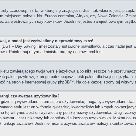
trefy czasowej, niż ta, w której się znajdujesz. Jeśli tak właśnie jest, przej
im miejscem pobytu. Np. Europa centralna, Afryka, czy Nowa Zelandia. Zmiana
z zarejestrowanych użytkowników. Jeżeli nie jesteś zarejestrowanym użytko
ej, a nadal jest wyświetlany nieprawidłowy czas!
ni (DST – Day Saving Time) zostały ustawione prawidłowo, a czas nadal jest 
owo. Poinformuj o tym administratora, by naprawił problem.
kietu zawierającego twoją wersję językową albo nikt jeszcze nie przetłumacz
ać pakiet językowy, którego potrzebujesz. Jeśli pakiet dla twojego języka nie
eźć na stronie internetowej grupy phpBB™. Na dole każdej strony tej witryny
angi czy awatara użytkownika?
, gdzie są wyświetlane informacje o użytkowniku, mogą być wyświetlane dwa 
wanego stylu jest on w formie gwiazdek, kwadracików lub kropek pokazujący
s na tej witrynie. Jest on wyświetlany poniżej nazwy użytkownika. Drugi, zaz
 awatar i jest unikatowy lub osobisty dla każdego użytkownika. Można go u
ył funkcje awatarów. Jeśli nie można używać awatarów, należy skontaktować 