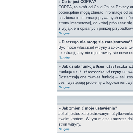
» Co to jest COPPA?
COPPA, to skrót od Child Online Privacy a
potencjalnie mogą zbierać informacje od o
na zbieranie informacji prywatnych od osób
strony internetowej, do której próbujesz 
z wyjątkiem opisanych poniżej przypadków
Na górę
» Dlaczego nie mogę się zarejestrować?
Być może właściciel witryny zablokował twó
rejestracji, aby nie rejestrowały się nowe 
Na górę
» Jak działa funkcja
Usuń ciasteczka w
Funkcja
usuwa 
Usuń ciasteczka witryny
Dostarczają one również funkcję – jeśli zo
Jeśli występują problemy z logowaniem/w
Na górę
» Jak zmienić moje ustawienia?
Jeżeli jesteś zarejestrowanym użytkowniki
swoim kontem. W tym miejscu możesz doko
stron witryny.
Na górę