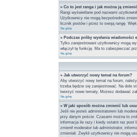
» Co to jest ranga i jak można ją zmieni
Rangi wyświetlane pod nazwami użytkownikó
Użytkownicy nie mogą bezpośrednio zmieniać
licznik postów i przez to swoją rangę. Więk
Na górę
» Podczas próby wysłania wiadomości e
Tylko zarejestrowani użytkownicy mogą wys
włączył tę funkcję. Ma to zabezpieczać p
Na górę
» Jak utworzyć nowy temat na forum?
Aby utworzyć nowy temat na forum, należy 
trzeba będzie się zarejestrować. Na dole 
tworzyć nowe tematy, Możesz dodawać załą
Na górę
» W jaki sposób można zmienić lub usu
Jeśli nie jesteś administratorem lub mode
przy danym poście. Czasami można to zrobi
informacja ile razy i kiedy ostatni raz post
zmienił moderator lub administrator, infor
zmieniali. Zwykli użytkownicy nie mogą us