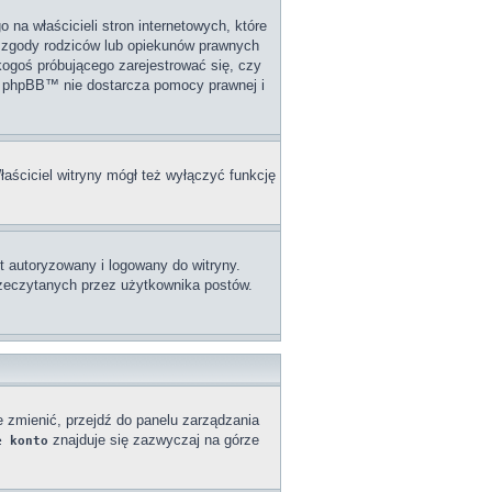
na właścicieli stron internetowych, które
j zgody rodziców lub opiekunów prawnych
 kogoś próbującego zarejestrować się, czy
upa phpBB™ nie dostarcza pomocy prawnej i
łaściciel witryny mógł też wyłączyć funkcję
 autoryzowany i logowany do witryny.
przeczytanych przez użytkownika postów.
e zmienić, przejdź do panelu zarządzania
znajduje się zazwyczaj na górze
e konto