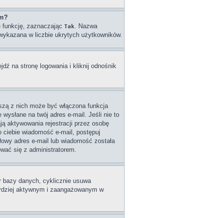
um?
ę funkcję, zaznaczając
. Nazwa
Tak
e wykazana w liczbie ukrytych użytkowników.
ź na stronę logowania i kliknij odnośnik
wszą z nich może być włączona funkcja
wysłane na twój adres e-mail. Jeśli nie to
ą aktywowania rejestracji przez osobę
do ciebie wiadomość e-mail, postępuj
dłowy adres e-mail lub wiadomość została
ować się z administratorem.
ar bazy danych, cyklicznie usuwa
 bardziej aktywnym i zaangażowanym w