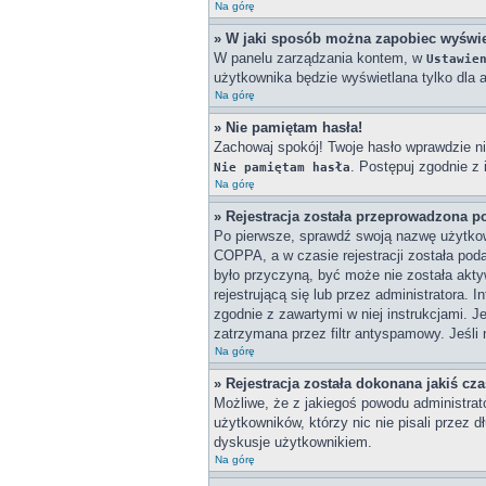
Na górę
» W jaki sposób można zapobiec wyświe
W panelu zarządzania kontem, w
Ustawie
użytkownika będzie wyświetlana tylko dla a
Na górę
» Nie pamiętam hasła!
Zachowaj spokój! Twoje hasło wprawdzie ni
. Postępuj zgodnie z
Nie pamiętam hasła
Na górę
» Rejestracja została przeprowadzona p
Po pierwsze, sprawdź swoją nazwę użytkown
COPPA, a w czasie rejestracji została poda
było przyczyną, być może nie została akty
rejestrującą się lub przez administratora. 
zgodnie z zawartymi w niej instrukcjami. J
zatrzymana przez filtr antyspamowy. Jeśli 
Na górę
» Rejestracja została dokonana jakiś cz
Możliwe, że z jakiegoś powodu administrat
użytkowników, którzy nic nie pisali przez 
dyskusje użytkownikiem.
Na górę