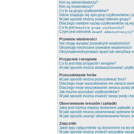
Kim są administratorzy?
Kim są moderatorzy?
Co to są grupy użytkowników?
Gdzie znajduje się spis grup użytkowników i 
W jaki sposób można zostać liderem grupy?
Dlaczego niektóre nazwy użytkowników są wy
Co to jest
?
Domyślna grupa użytkownika
Czym jest odnośnik
?
Zespół administracyjny
Prywatne wiadomości
Nie mogę wysyłać prywatnych wiadomości!
Otrzymuję niechciane prywatne wiadomości!
Otrzymałem/otrzymałam spam lub obraźliwy e-m
Przyjaciele i wrogowie
Co to jest lista przyjaciół i wrogów?
W jaki sposób można dodawać/usuwać użytkow
Przeszukiwanie forów
W jaki sposób można przeszukiwać fora?
Dlaczego moje wyszukiwanie nie zwraca wyn
Dlaczego moje wyszukiwanie zwraca pustą st
Jak można wyszukać użytkowników?
W jaki sposób można znaleźć swoje posty i t
Obserwowanie tematów i zakładki
Jaka jest różnica między dodaniem zakładki
W jaki sposób można obserwować wybrane fo
W jaki sposób usunąć obserwowanie forum, 
Załączniki
Jakie typy załączników są dozwolone na tej wi
W jaki sposób można znaleźć wszystkie swoje