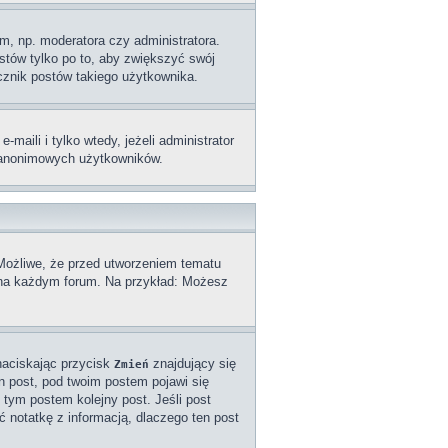
m, np. moderatora czy administratora.
stów tylko po to, aby zwiększyć swój
licznik postów takiego użytkownika.
aili i tylko wtedy, jeżeli administrator
z anonimowych użytkowników.
 Możliwe, że przed utworzeniem tematu
a na każdym forum. Na przykład: Możesz
naciskając przycisk
znajdujący się
Zmień
n post, pod twoim postem pojawi się
od tym postem kolejny post. Jeśli post
ć notatkę z informacją, dlaczego ten post