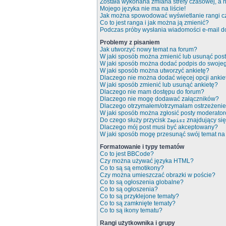
Została wykonana zmiana strefy czasowej, a n
Mojego języka nie ma na liście!
Jak można spowodować wyświetlanie rangi c
Co to jest ranga i jak można ją zmienić?
Podczas próby wysłania wiadomości e-mail do
Problemy z pisaniem
Jak utworzyć nowy temat na forum?
W jaki sposób można zmienić lub usunąć pos
W jaki sposób można dodać podpis do swoje
W jaki sposób można utworzyć ankietę?
Dlaczego nie można dodać więcej opcji ankie
W jaki sposób zmienić lub usunąć ankietę?
Dlaczego nie mam dostępu do forum?
Dlaczego nie mogę dodawać załączników?
Dlaczego otrzymałem/otrzymałam ostrzeżeni
W jaki sposób można zgłosić posty moderato
Do czego służy przycisk
znajdujący się
Zapisz
Dlaczego mój post musi być akceptowany?
W jaki sposób mogę przesunąć swój temat na
Formatowanie i typy tematów
Co to jest BBCode?
Czy można używać języka HTML?
Co to są są emotikony?
Czy można umieszczać obrazki w poście?
Co to są ogłoszenia globalne?
Co to są ogłoszenia?
Co to są przyklejone tematy?
Co to są zamknięte tematy?
Co to są ikony tematu?
Rangi użytkownika i grupy