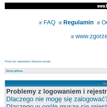
FAQ
Regulamin
Od
www.zgorzel
Posty bez odpowiedzi
|
Aktywne tematy
Strona główna
Cz
Problemy z logowaniem i rejestr
Dlaczego nie mogę się zalogować
Dlaczego w ogóle muszę się rejes