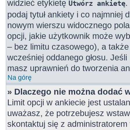
widzieć etykietę
.
Utwórz ankietę
podaj tytuł ankiety i co najmniej
nowym wierszu widocznego pola 
opcji, jakie użytkownik może wy
– bez limitu czasowego), a takż
wcześniej oddanego głosu. Jeśli 
masz uprawnień do tworzenia ank
Na górę
» Dlaczego nie można dodać wi
Limit opcji w ankiecie jest ustala
uważasz, że potrzebujesz wstawić
skontaktuj się z administratorem 