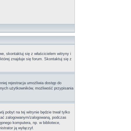
, skontaktuj się z właścicielem witryny i
tórej znajduje się forum. Skontaktuj się z
niej rejestracja umożliwia dostęp do
innych użytkowników, możliwość przypisania
j pobyt na tej witrynie będzie trwał tylko
ostać zalogowanym/zalogowaną, podczas
tępnego komputera, np. w bibliotece,
istrator ją wyłączył.