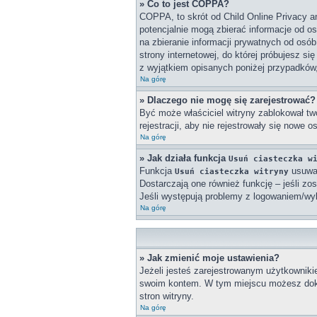
» Co to jest COPPA?
COPPA, to skrót od Child Online Privacy a
potencjalnie mogą zbierać informacje od o
na zbieranie informacji prywatnych od osób
strony internetowej, do której próbujesz 
z wyjątkiem opisanych poniżej przypadków
Na górę
» Dlaczego nie mogę się zarejestrować?
Być może właściciel witryny zablokował twó
rejestracji, aby nie rejestrowały się nowe 
Na górę
» Jak działa funkcja
Usuń ciasteczka w
Funkcja
usuwa 
Usuń ciasteczka witryny
Dostarczają one również funkcję – jeśli zo
Jeśli występują problemy z logowaniem/w
Na górę
» Jak zmienić moje ustawienia?
Jeżeli jesteś zarejestrowanym użytkowniki
swoim kontem. W tym miejscu możesz doko
stron witryny.
Na górę