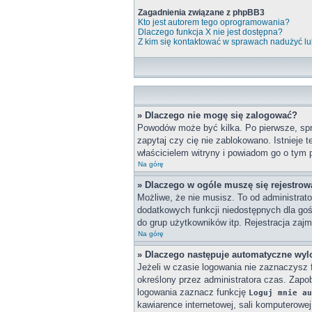
Zagadnienia związane z phpBB3
Kto jest autorem tego oprogramowania?
Dlaczego funkcja X nie jest dostępna?
Z kim się kontaktować w sprawach nadużyć lu
» Dlaczego nie mogę się zalogować?
Powodów może być kilka. Po pierwsze, spra
zapytaj czy cię nie zablokowano. Istnieje 
właścicielem witryny i powiadom go o tym 
Na górę
» Dlaczego w ogóle muszę się rejestro
Możliwe, że nie musisz. To od administrato
dodatkowych funkcji niedostępnych dla goś
do grup użytkowników itp. Rejestracja zajmu
Na górę
» Dlaczego następuje automatyczne wy
Jeżeli w czasie logowania nie zaznaczysz 
określony przez administratora czas. Zap
logowania zaznacz funkcję
Loguj mnie au
kawiarence internetowej, sali komputerowej w