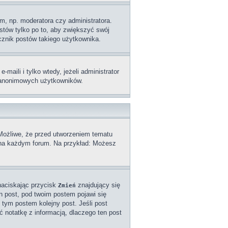
m, np. moderatora czy administratora.
stów tylko po to, aby zwiększyć swój
licznik postów takiego użytkownika.
aili i tylko wtedy, jeżeli administrator
z anonimowych użytkowników.
 Możliwe, że przed utworzeniem tematu
a na każdym forum. Na przykład: Możesz
naciskając przycisk
znajdujący się
Zmień
n post, pod twoim postem pojawi się
od tym postem kolejny post. Jeśli post
ć notatkę z informacją, dlaczego ten post