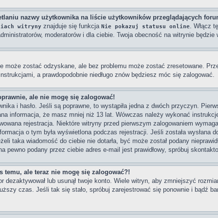
tlaniu nazwy użytkownika na liście użytkowników przeglądających for
znajduje się funkcja
. Włącz t
niach witryny
Nie pokazuj statusu online
dministratorów, moderatorów i dla ciebie. Twoja obecność na witrynie będzi
e może zostać odzyskane, ale bez problemu może zostać zresetowane. Przejd
 instrukcjami, a prawdopodobnie niedługo znów będziesz móc się zalogować.
oprawnie, ale nie mogę się zalogować!
ika i hasło. Jeśli są poprawne, to wystąpiła jedna z dwóch przyczyn. Pier
na informacja, że masz mniej niż 13 lat. Wówczas należy wykonać instrukcje 
wowana rejestracja. Niektóre witryny przed pierwszym zalogowaniem wymagaj
Informacja o tym była wyświetlona podczas rejestracji. Jeśli została wysłana 
eżeli taka wiadomość do ciebie nie dotarła, być może został podany nieprawi
na pewno podany przez ciebie adres e-mail jest prawidłowy, spróbuj skontakt
as temu, ale teraz nie mogę się zalogować?!
or dezaktywował lub usunął twoje konto. Wiele witryn, aby zmniejszyć rozmi
dłuższy czas. Jeśli tak się stało, spróbuj zarejestrować się ponownie i bądź