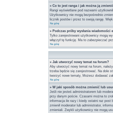
» Co to jest ranga i jak można ją zmieni
Rangi wyświetlane pod nazwami użytkownikó
Użytkownicy nie mogą bezpośrednio zmieniać
licznik postów i przez to swoją rangę. Więk
Na górę
» Podczas próby wysłania wiadomości e
Tylko zarejestrowani użytkownicy mogą wys
włączył tę funkcję. Ma to zabezpieczać p
Na górę
» Jak utworzyć nowy temat na forum?
Aby utworzyć nowy temat na forum, należy 
trzeba będzie się zarejestrować. Na dole 
tworzyć nowe tematy, Możesz dodawać załą
Na górę
» W jaki sposób można zmienić lub usu
Jeśli nie jesteś administratorem lub mode
przy danym poście. Czasami można to zrobi
informacja ile razy i kiedy ostatni raz post
zmienił moderator lub administrator, infor
zmieniali. Zwykli użytkownicy nie mogą us