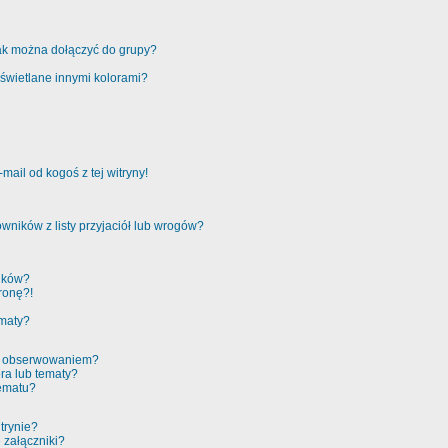
jak można dołączyć do grupy?
świetlane innymi kolorami?
ail od kogoś z tej witryny!
ników z listy przyjaciół lub wrogów?
ików?
ronę?!
ematy?
 a obserwowaniem?
ra lub tematy?
tematu?
trynie?
 załączniki?