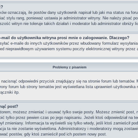
ć?
w oznaczają, ile postów dany użytkownik napisał lub jaki ma status na foru
 stylu rang, ponieważ ustawia je administrator witryny. Nie należy pisać po
szość witryn nie toleruje takich działań i moderator lub administrator obniży 
-mail do użytkownika witryna prosi mnie o zalogowanie. Dlaczego?
yłać e-maile do innych użytkowników przez wbudowany formularz wysyłania e-m
rzed nieprawidłowym używaniem systemu poczty elektronicznej witryny prze
Problemy z pisaniem
nacisnąć odpowiedni przycisk znajdujący się na stronie forum lub tematów.
strony forum lub strony tematów jest wyświetlana lista uprawnień użytkownik
czniki itp.
nąć post?
ratorem, możesz zmieniać i usuwać tylko swoje posty. Możesz zmienić post, 
ć tylko przez pewien czas po jego napisaniu. Jeżeli ktoś odpowiedział na te
 był zmieniany. Informacja ta wyświetli się tylko wtedy, jeśli ktoś zamieścił p
macja ta nie zostanie wyświetlona. Administratorzy i moderatorzy mogą zostawi
uwać postów, gdy ktoś zamieścił pod ich postem nowy post.