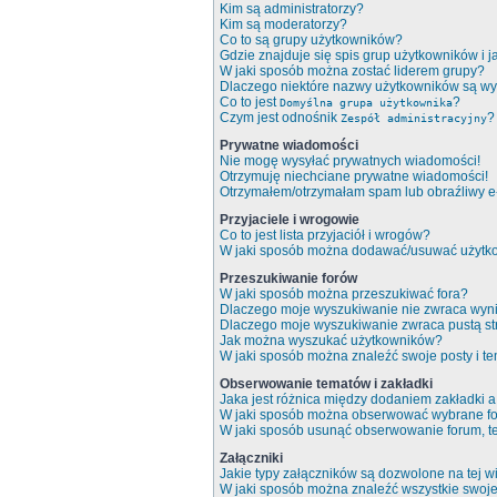
Kim są administratorzy?
Kim są moderatorzy?
Co to są grupy użytkowników?
Gdzie znajduje się spis grup użytkowników i 
W jaki sposób można zostać liderem grupy?
Dlaczego niektóre nazwy użytkowników są wy
Co to jest
?
Domyślna grupa użytkownika
Czym jest odnośnik
?
Zespół administracyjny
Prywatne wiadomości
Nie mogę wysyłać prywatnych wiadomości!
Otrzymuję niechciane prywatne wiadomości!
Otrzymałem/otrzymałam spam lub obraźliwy e-m
Przyjaciele i wrogowie
Co to jest lista przyjaciół i wrogów?
W jaki sposób można dodawać/usuwać użytkow
Przeszukiwanie forów
W jaki sposób można przeszukiwać fora?
Dlaczego moje wyszukiwanie nie zwraca wyn
Dlaczego moje wyszukiwanie zwraca pustą st
Jak można wyszukać użytkowników?
W jaki sposób można znaleźć swoje posty i t
Obserwowanie tematów i zakładki
Jaka jest różnica między dodaniem zakładki
W jaki sposób można obserwować wybrane fo
W jaki sposób usunąć obserwowanie forum, 
Załączniki
Jakie typy załączników są dozwolone na tej wi
W jaki sposób można znaleźć wszystkie swoje