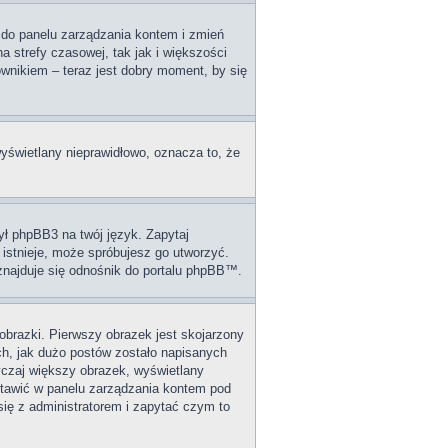
dź do panelu zarządzania kontem i zmień
 strefy czasowej, tak jak i większości
wnikiem – teraz jest dobry moment, by się
wyświetlany nieprawidłowo, oznacza to, że
ył phpBB3 na twój język. Zapytaj
 istnieje, może spróbujesz go utworzyć.
 znajduje się odnośnik do portalu phpBB™.
obrazki. Pierwszy obrazek jest skojarzony
ch, jak dużo postów zostało napisanych
wyczaj większy obrazek, wyświetlany
stawić w panelu zarządzania kontem pod
się z administratorem i zapytać czym to