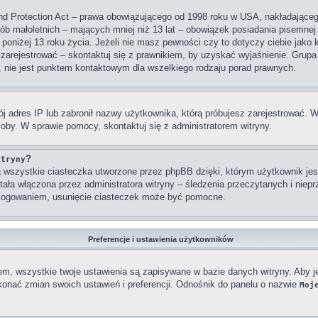
nd Protection Act – prawa obowiązującego od 1998 roku w USA, nakładającego 
sób małoletnich – mających mniej niż 13 lat – obowiązek posiadania pisemne
 poniżej 13 roku życia. Jeżeli nie masz pewności czy to dotyczy ciebie jako
się zarejestrować – skontaktuj się z prawnikiem, by uzyskać wyjaśnienie. Gr
, nie jest punktem kontaktowym dla wszelkiego rodzaju porad prawnych.
j adres IP lub zabronił nazwy użytkownika, którą próbujesz zarejestrować. W
osoby. W sprawie pomocy, skontaktuj się z administratorem witryny.
?
itryny
wszystkie ciasteczka utworzone przez phpBB dzięki, którym użytkownik jest
stała włączona przez administratora witryny – śledzenia przeczytanych i nie
ylogowaniem, usunięcie ciasteczek może być pomocne.
Preferencje i ustawienia użytkowników
em, wszystkie twoje ustawienia są zapisywane w bazie danych witryny. Aby j
nać zmian swoich ustawień i preferencji. Odnośnik do panelu o nazwie
Moj