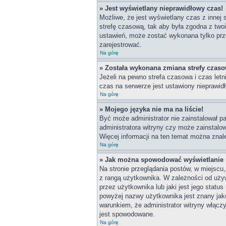
» Jest wyświetlany nieprawidłowy czas!
Możliwe, że jest wyświetlany czas z innej s
strefę czasową, tak aby była zgodna z two
ustawień, może zostać wykonana tylko prze
zarejestrować.
Na górę
» Została wykonana zmiana strefy czasow
Jeżeli na pewno strefa czasowa i czas let
czas na serwerze jest ustawiony nieprawidł
Na górę
» Mojego języka nie ma na liście!
Być może administrator nie zainstalował pa
administratora witryny czy może zainstalow
Więcej informacji na ten temat można znal
Na górę
» Jak można spowodować wyświetlanie r
Na stronie przeglądania postów, w miejscu
z rangą użytkownika. W zależności od uży
przez użytkownika lub jaki jest jego statu
powyżej nazwy użytkownika jest znany jako
warunkiem, że administrator witryny włącz
jest spowodowane.
Na górę