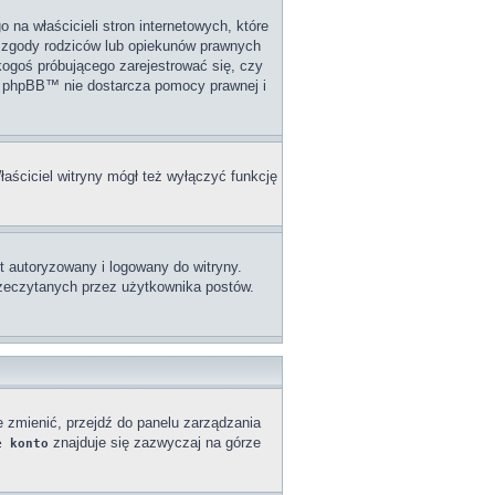
na właścicieli stron internetowych, które
j zgody rodziców lub opiekunów prawnych
 kogoś próbującego zarejestrować się, czy
upa phpBB™ nie dostarcza pomocy prawnej i
łaściciel witryny mógł też wyłączyć funkcję
 autoryzowany i logowany do witryny.
przeczytanych przez użytkownika postów.
e zmienić, przejdź do panelu zarządzania
znajduje się zazwyczaj na górze
e konto