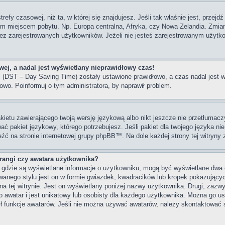
trefy czasowej, niż ta, w której się znajdujesz. Jeśli tak właśnie jest, przej
im miejscem pobytu. Np. Europa centralna, Afryka, czy Nowa Zelandia. Zmiana
z zarejestrowanych użytkowników. Jeżeli nie jesteś zarejestrowanym użytko
ej, a nadal jest wyświetlany nieprawidłowy czas!
ni (DST – Day Saving Time) zostały ustawione prawidłowo, a czas nadal jest 
owo. Poinformuj o tym administratora, by naprawił problem.
kietu zawierającego twoją wersję językową albo nikt jeszcze nie przetłumacz
ać pakiet językowy, którego potrzebujesz. Jeśli pakiet dla twojego języka nie
eźć na stronie internetowej grupy phpBB™. Na dole każdej strony tej witryny
angi czy awatara użytkownika?
, gdzie są wyświetlane informacje o użytkowniku, mogą być wyświetlane dwa 
wanego stylu jest on w formie gwiazdek, kwadracików lub kropek pokazujący
s na tej witrynie. Jest on wyświetlany poniżej nazwy użytkownika. Drugi, zaz
 awatar i jest unikatowy lub osobisty dla każdego użytkownika. Można go u
ył funkcje awatarów. Jeśli nie można używać awatarów, należy skontaktować 