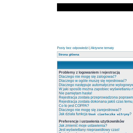
Posty bez odpowiedzi
|
Aktywne tematy
Strona główna
Problemy z logowaniem i rejestracją
Dlaczego nie mogę się zalogować?
Dlaczego w ogóle muszę się rejestrować?
Dlaczego następuje automatyczne wylogowy
W jaki sposób można zapobiec wyświetlaniu 
Nie pamiętam hasła!
Rejestracja została przeprowadzona poprawni
Rejestracja została dokonana jakiś czas temu
Co to jest COPPA?
Dlaczego nie mogę się zarejestrować?
Jak działa funkcja
?
Usuń ciasteczka witryny
Preferencje i ustawienia użytkowników
Jak zmienić moje ustawienia?
Jest wyświetlany nieprawidłowy czas!