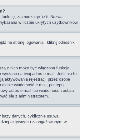
um?
ę funkcję, zaznaczając
. Nazwa
Tak
e wykazana w liczbie ukrytych użytkowników.
ź na stronę logowania i kliknij odnośnik
wszą z nich może być włączona funkcja
wysłane na twój adres e-mail. Jeśli nie to
ą aktywowania rejestracji przez osobę
do ciebie wiadomość e-mail, postępuj
dłowy adres e-mail lub wiadomość została
ować się z administratorem.
ar bazy danych, cyklicznie usuwa
 bardziej aktywnym i zaangażowanym w