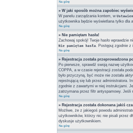
Na górę
» W jaki sposób można zapobiec wyświe
W panelu zarządzania kontem, w
Ustawie
użytkownika będzie wyświetlana tylko dla a
Na górę
» Nie pamiętam hasła!
Zachowaj spokój! Twoje hasło wprawdzie ni
. Postępuj zgodnie z
Nie pamiętam hasła
Na górę
» Rejestracja została przeprowadzona p
Po pierwsze, sprawdź swoją nazwę użytkown
COPPA, a w czasie rejestracji została poda
było przyczyną, być może nie została akty
rejestrującą się lub przez administratora. 
zgodnie z zawartymi w niej instrukcjami. J
zatrzymana przez filtr antyspamowy. Jeśli 
Na górę
» Rejestracja została dokonana jakiś cz
Możliwe, że z jakiegoś powodu administrat
użytkowników, którzy nic nie pisali przez 
dyskusje użytkownikiem.
Na górę