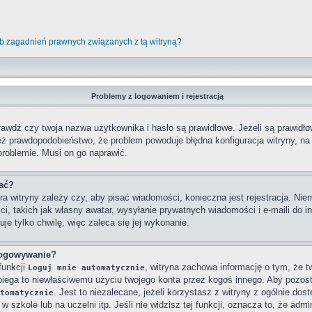
b zagadnień prawnych związanych z tą witryną?
Problemy z logowaniem i rejestracją
wdź czy twoja nazwa użytkownika i hasło są prawidłowe. Jeżeli są prawidłowe
też prawdopodobieństwo, że problem powoduje błędna konfiguracja witryny, na k
problemie. Musi on go naprawić.
wać?
ra witryny zależy czy, aby pisać wiadomości, konieczna jest rejestracja. Niem
ci, takich jak własny awatar, wysyłanie prywatnych wiadomości i e-maili do 
je tylko chwilę, więc zaleca się jej wykonanie.
logowywanie?
funkcji
, witryna zachowa informację o tym, że twó
Loguj mnie automatycznie
obiega to niewłaściwemu użyciu twojego konta przez kogoś innego. Aby poz
. Jest to niezalecane, jeżeli korzystasz z witryny z ogólnie dos
tomatycznie
 szkole lub na uczelni itp. Jeśli nie widzisz tej funkcji, oznacza to, że admin