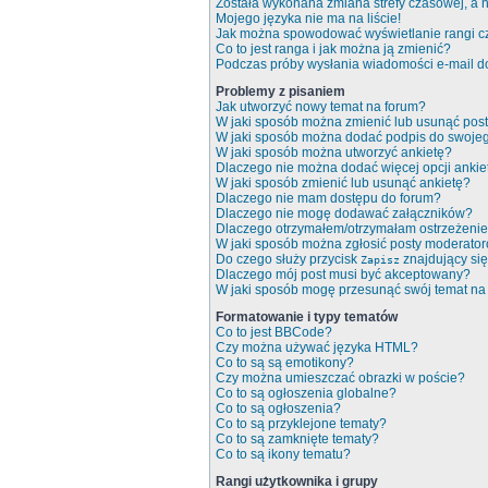
Została wykonana zmiana strefy czasowej, a n
Mojego języka nie ma na liście!
Jak można spowodować wyświetlanie rangi c
Co to jest ranga i jak można ją zmienić?
Podczas próby wysłania wiadomości e-mail do
Problemy z pisaniem
Jak utworzyć nowy temat na forum?
W jaki sposób można zmienić lub usunąć pos
W jaki sposób można dodać podpis do swoje
W jaki sposób można utworzyć ankietę?
Dlaczego nie można dodać więcej opcji ankie
W jaki sposób zmienić lub usunąć ankietę?
Dlaczego nie mam dostępu do forum?
Dlaczego nie mogę dodawać załączników?
Dlaczego otrzymałem/otrzymałam ostrzeżeni
W jaki sposób można zgłosić posty moderato
Do czego służy przycisk
znajdujący się
Zapisz
Dlaczego mój post musi być akceptowany?
W jaki sposób mogę przesunąć swój temat na
Formatowanie i typy tematów
Co to jest BBCode?
Czy można używać języka HTML?
Co to są są emotikony?
Czy można umieszczać obrazki w poście?
Co to są ogłoszenia globalne?
Co to są ogłoszenia?
Co to są przyklejone tematy?
Co to są zamknięte tematy?
Co to są ikony tematu?
Rangi użytkownika i grupy