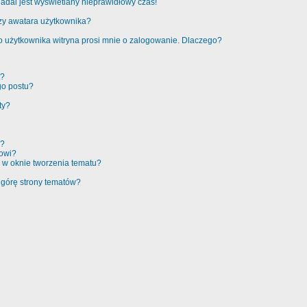
adal jest wyświetlany nieprawidłowy czas!
zy awatara użytkownika?
 użytkownika witryna prosi mnie o zalogowanie. Dlaczego?
t?
go postu?
ty?
e?
rowi?
 w oknie tworzenia tematu?
 górę strony tematów?