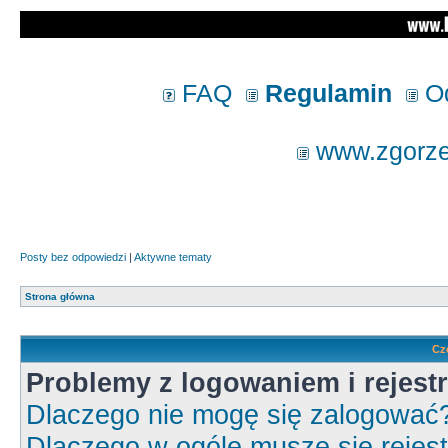
FAQ
Regulamin
Od
www.zgorzel
Posty bez odpowiedzi
|
Aktywne tematy
Strona główna
Cz
Problemy z logowaniem i rejestr
Dlaczego nie mogę się zalogować
Dlaczego w ogóle muszę się rejes