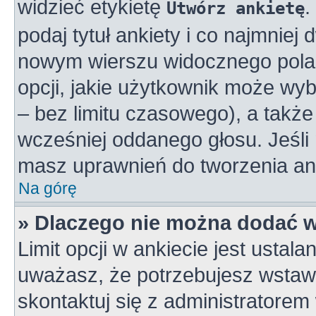
widzieć etykietę
.
Utwórz ankietę
podaj tytuł ankiety i co najmniej
nowym wierszu widocznego pola 
opcji, jakie użytkownik może wy
– bez limitu czasowego), a takż
wcześniej oddanego głosu. Jeśli 
masz uprawnień do tworzenia ank
Na górę
» Dlaczego nie można dodać wi
Limit opcji w ankiecie jest ustala
uważasz, że potrzebujesz wstawić
skontaktuj się z administratorem 