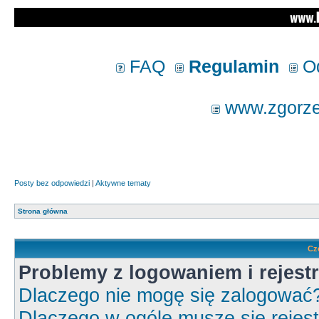
FAQ
Regulamin
Od
www.zgorzel
Posty bez odpowiedzi
|
Aktywne tematy
Strona główna
Cz
Problemy z logowaniem i rejestr
Dlaczego nie mogę się zalogować
Dlaczego w ogóle muszę się rejes