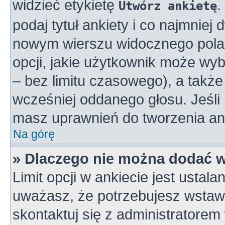
widzieć etykietę
.
Utwórz ankietę
podaj tytuł ankiety i co najmniej
nowym wierszu widocznego pola 
opcji, jakie użytkownik może wy
– bez limitu czasowego), a takż
wcześniej oddanego głosu. Jeśli 
masz uprawnień do tworzenia ank
Na górę
» Dlaczego nie można dodać wi
Limit opcji w ankiecie jest ustala
uważasz, że potrzebujesz wstawić
skontaktuj się z administratorem 