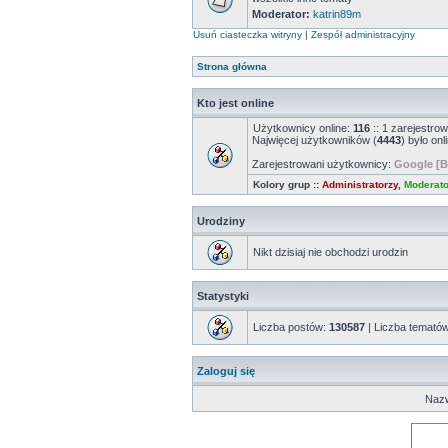
Moderator:
katrin89m
Usuń ciasteczka witryny
|
Zespół administracyjny
Strona główna
Kto jest online
Użytkownicy online:
116
:: 1 zarejestrow
Najwięcej użytkowników (
4443
) było onl
Zarejestrowani użytkownicy:
Google [B
Kolory grup ::
Administratorzy
,
Moderato
Urodziny
Nikt dzisiaj nie obchodzi urodzin
Statystyki
Liczba postów:
130587
| Liczba temató
Zaloguj się
Nazw