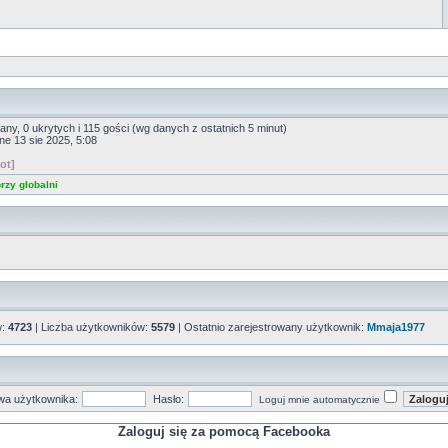
any, 0 ukrytych i 115 gości (wg danych z ostatnich 5 minut)
ine 13 sie 2025, 5:08
ot]
rzy globalni
w:
4723
| Liczba użytkowników:
5579
| Ostatnio zarejestrowany użytkownik:
Mmaja1977
a użytkownika:
Hasło:
Loguj mnie automatycznie
Zaloguj się za pomocą Facebooka