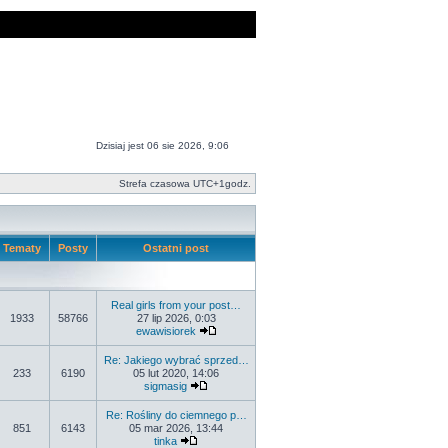
Dzisiaj jest 06 sie 2026, 9:06
Strefa czasowa UTC+1godz.
Tematy
Posty
Ostatni post
Real girls from your post…
1933
58766
27 lip 2026, 0:03
ewawisiorek
Re: Jakiego wybrać sprzed…
233
6190
05 lut 2020, 14:06
sigmasig
Re: Rośliny do ciemnego p…
851
6143
05 mar 2026, 13:44
tinka