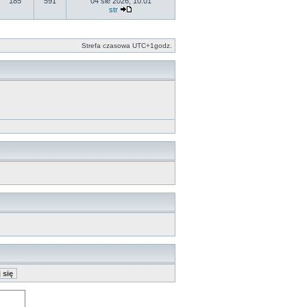
185
591
04 sie 2026, 10:01
str
Strefa czasowa UTC+1godz.