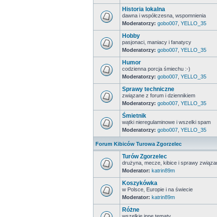
Historia lokalna
dawna i współczesna, wspomnienia
Moderatorzy:
gobo007
,
YELLO_35
Hobby
pasjonaci, maniacy i fanatycy
Moderatorzy:
gobo007
,
YELLO_35
Humor
codzienna porcja śmiechu :-)
Moderatorzy:
gobo007
,
YELLO_35
Sprawy techniczne
związane z forum i dziennikiem
Moderatorzy:
gobo007
,
YELLO_35
Śmietnik
wątki nieregulaminowe i wszelki spam
Moderatorzy:
gobo007
,
YELLO_35
Forum Kibiców Turowa Zgorzelec
Turów Zgorzelec
drużyna, mecze, kibice i sprawy zwią
Moderator:
katrin89m
Koszykówka
w Polsce, Europie i na świecie
Moderator:
katrin89m
Różne
wszelkie inne tematy