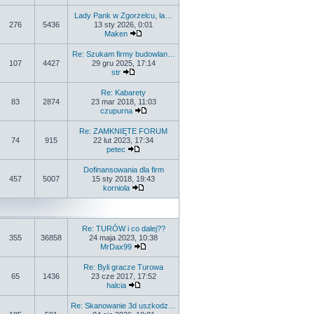
Lady Pank w Zgorzelcu, la…
276
5436
13 sty 2026, 0:01
Maken
Re: Szukam firmy budowlan…
107
4427
29 gru 2025, 17:14
str
Re: Kabarety
83
2874
23 mar 2018, 11:03
czupurna
Re: ZAMKNIĘTE FORUM
74
915
22 lut 2023, 17:34
petec
Dofinansowania dla firm
457
5007
15 sty 2018, 19:43
korniola
Re: TURÓW i co dalej??
355
36858
24 maja 2023, 10:38
MrDax99
Re: Byli gracze Turowa
65
1436
23 cze 2017, 17:52
halcia
Re: Skanowanie 3d uszkodz…