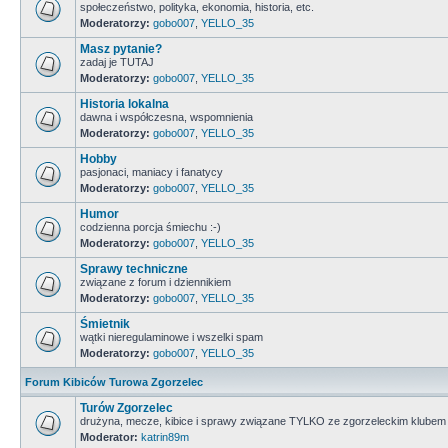
społeczeństwo, polityka, ekonomia, historia, etc.
Moderatorzy:
gobo007
,
YELLO_35
Masz pytanie?
zadaj je TUTAJ
Moderatorzy:
gobo007
,
YELLO_35
Historia lokalna
dawna i współczesna, wspomnienia
Moderatorzy:
gobo007
,
YELLO_35
Hobby
pasjonaci, maniacy i fanatycy
Moderatorzy:
gobo007
,
YELLO_35
Humor
codzienna porcja śmiechu :-)
Moderatorzy:
gobo007
,
YELLO_35
Sprawy techniczne
związane z forum i dziennikiem
Moderatorzy:
gobo007
,
YELLO_35
Śmietnik
wątki nieregulaminowe i wszelki spam
Moderatorzy:
gobo007
,
YELLO_35
Forum Kibiców Turowa Zgorzelec
Turów Zgorzelec
drużyna, mecze, kibice i sprawy związane TYLKO ze zgorzeleckim klubem
Moderator:
katrin89m