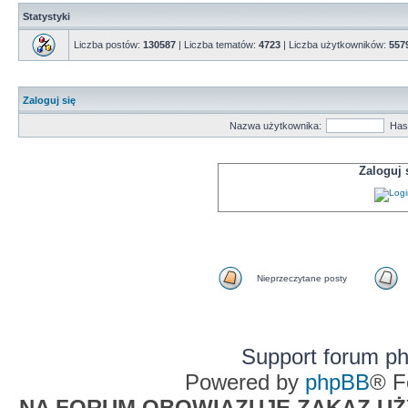
Statystyki
Liczba postów:
130587
| Liczba tematów:
4723
| Liczba użytkowników:
557
Zaloguj się
Nazwa użytkownika:
Has
Zaloguj
Nieprzeczytane posty
Support forum p
Powered by
phpBB
® F
NA FORUM OBOWIĄZUJE ZAKAZ UŻYW