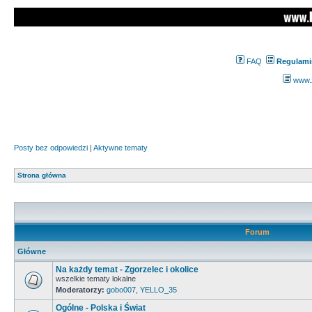
FAQ
Regulami
www.z
Posty bez odpowiedzi
|
Aktywne tematy
Strona główna
Forum
Główne
Na każdy temat - Zgorzelec i okolice
wszelkie tematy lokalne
Moderatorzy:
gobo007
,
YELLO_35
Ogólne - Polska i Świat