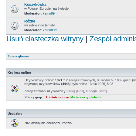
Koszykówka
w Polsce, Europie i na świecie
Moderator:
katrin89m
Różne
wszelkie inne tematy
Moderator:
katrin89m
Usuń ciasteczka witryny
|
Zespół admini
Strona główna
Kto jest online
Użytkownicy online:
1871
:: 2 zarejestrowanych, 0 ukrytych i 1869 gości (w
Najwięcej użytkowników (
4443
) było online 13 sie 2025, 5:08
Zarejestrowani użytkownicy:
Bing [Bot]
,
Google [Bot]
Kolory grup ::
Administratorzy
,
Moderatorzy globalni
Urodziny
Nikt dzisiaj nie obchodzi urodzin