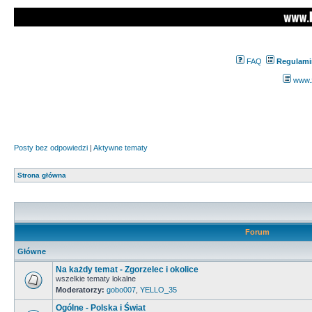
FAQ
Regulami
www.z
Posty bez odpowiedzi
|
Aktywne tematy
Strona główna
Forum
Główne
Na każdy temat - Zgorzelec i okolice
wszelkie tematy lokalne
Moderatorzy:
gobo007
,
YELLO_35
Ogólne - Polska i Świat