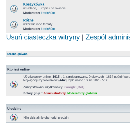
Koszykówka
w Polsce, Europie i na świecie
Moderator:
katrin89m
Różne
wszelkie inne tematy
Moderator:
katrin89m
Usuń ciasteczka witryny
|
Zespół admini
Strona główna
Kto jest online
Użytkownicy online:
1615
:: 1 zarejestrowany, 0 ukrytych i 1614 gości (wg 
Najwięcej użytkowników (
4443
) było online 13 sie 2025, 5:08
Zarejestrowani użytkownicy:
Google [Bot]
Kolory grup ::
Administratorzy
,
Moderatorzy globalni
Urodziny
Nikt dzisiaj nie obchodzi urodzin