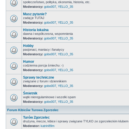
społeczeństwo, polityka, ekonomia, historia, etc.
Moderatorzy:
gobo007
,
YELLO_35
Masz pytanie?
zadaj je TUTAJ
Moderatorzy:
gobo007
,
YELLO_35
Historia lokalna
dawna i współczesna, wspomnienia
Moderatorzy:
gobo007
,
YELLO_35
Hobby
pasjonaci, maniacy i fanatycy
Moderatorzy:
gobo007
,
YELLO_35
Humor
codzienna porcja śmiechu :-)
Moderatorzy:
gobo007
,
YELLO_35
Sprawy techniczne
związane z forum i dziennikiem
Moderatorzy:
gobo007
,
YELLO_35
Śmietnik
wątki nieregulaminowe i wszelki spam
Moderatorzy:
gobo007
,
YELLO_35
Forum Kibiców Turowa Zgorzelec
Turów Zgorzelec
drużyna, mecze, kibice i sprawy związane TYLKO ze zgorzeleckim klubem
Moderator:
katrin89m