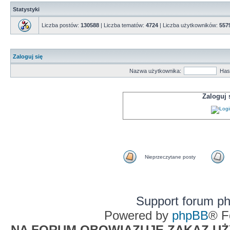
Statystyki
Liczba postów:
130588
| Liczba tematów:
4724
| Liczba użytkowników:
557
Zaloguj się
Nazwa użytkownika:
Has
Zaloguj
Nieprzeczytane posty
Support forum p
Powered by
phpBB
® F
NA FORUM OBOWIĄZUJE ZAKAZ UŻYW