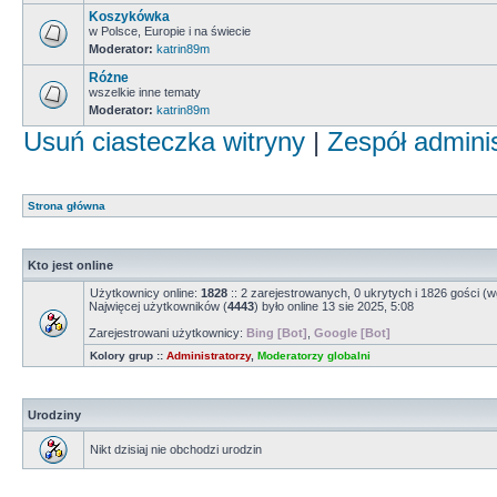
Koszykówka
w Polsce, Europie i na świecie
Moderator:
katrin89m
Różne
wszelkie inne tematy
Moderator:
katrin89m
Usuń ciasteczka witryny
|
Zespół admini
Strona główna
Kto jest online
Użytkownicy online:
1828
:: 2 zarejestrowanych, 0 ukrytych i 1826 gości (w
Najwięcej użytkowników (
4443
) było online 13 sie 2025, 5:08
Zarejestrowani użytkownicy:
Bing [Bot]
,
Google [Bot]
Kolory grup ::
Administratorzy
,
Moderatorzy globalni
Urodziny
Nikt dzisiaj nie obchodzi urodzin