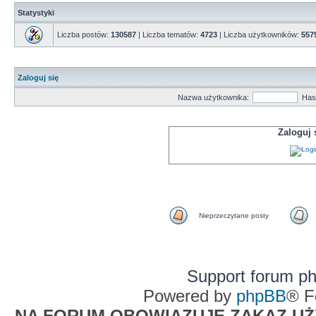
Statystyki
Liczba postów:
130587
| Liczba tematów:
4723
| Liczba użytkowników:
557
Zaloguj się
Nazwa użytkownika:
Has
Zaloguj
Nieprzeczytane posty
Support forum p
Powered by
phpBB
® F
NA FORUM OBOWIĄZUJE ZAKAZ UŻYW