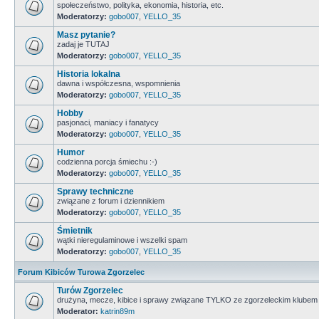
społeczeństwo, polityka, ekonomia, historia, etc.
Moderatorzy:
gobo007
,
YELLO_35
Masz pytanie?
zadaj je TUTAJ
Moderatorzy:
gobo007
,
YELLO_35
Historia lokalna
dawna i współczesna, wspomnienia
Moderatorzy:
gobo007
,
YELLO_35
Hobby
pasjonaci, maniacy i fanatycy
Moderatorzy:
gobo007
,
YELLO_35
Humor
codzienna porcja śmiechu :-)
Moderatorzy:
gobo007
,
YELLO_35
Sprawy techniczne
związane z forum i dziennikiem
Moderatorzy:
gobo007
,
YELLO_35
Śmietnik
wątki nieregulaminowe i wszelki spam
Moderatorzy:
gobo007
,
YELLO_35
Forum Kibiców Turowa Zgorzelec
Turów Zgorzelec
drużyna, mecze, kibice i sprawy związane TYLKO ze zgorzeleckim klubem
Moderator:
katrin89m