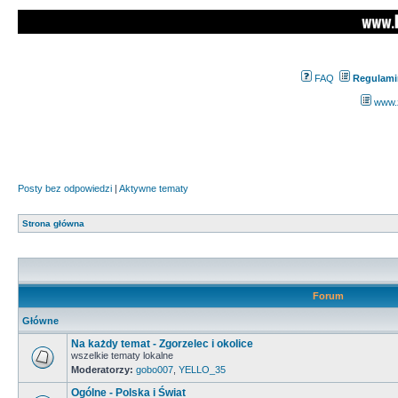
FAQ
Regulami
www.z
Posty bez odpowiedzi
|
Aktywne tematy
Strona główna
Forum
Główne
Na każdy temat - Zgorzelec i okolice
wszelkie tematy lokalne
Moderatorzy:
gobo007
,
YELLO_35
Ogólne - Polska i Świat