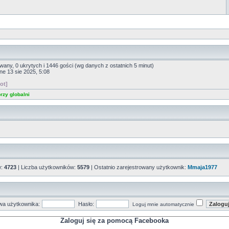
owany, 0 ukrytych i 1446 gości (wg danych z ostatnich 5 minut)
ine 13 sie 2025, 5:08
ot]
rzy globalni
w:
4723
| Liczba użytkowników:
5579
| Ostatnio zarejestrowany użytkownik:
Mmaja1977
a użytkownika:
Hasło:
Loguj mnie automatycznie
Zaloguj się za pomocą Facebooka