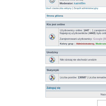
Moderator:
katrin89m
Usuń ciasteczka witryny
|
Zespół administracyjny
Strona główna
Kto jest online
Użytkownicy online:
1447
:: 1 zarejestr
Najwięcej użytkowników (
4443
) było onl
Zarejestrowani użytkownicy:
Google [B
Kolory grup ::
Administratorzy
,
Moderato
Urodziny
Nikt dzisiaj nie obchodzi urodzin
Statystyki
Liczba postów:
130587
| Liczba temató
Zaloguj się
Nazw