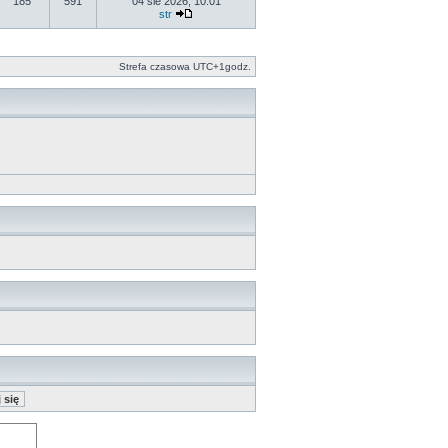
185
591
04 sie 2026, 10:01
str
Strefa czasowa UTC+1godz.