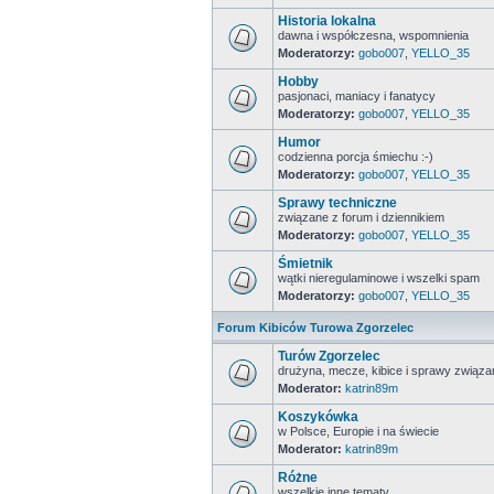
Historia lokalna
dawna i współczesna, wspomnienia
Moderatorzy:
gobo007
,
YELLO_35
Hobby
pasjonaci, maniacy i fanatycy
Moderatorzy:
gobo007
,
YELLO_35
Humor
codzienna porcja śmiechu :-)
Moderatorzy:
gobo007
,
YELLO_35
Sprawy techniczne
związane z forum i dziennikiem
Moderatorzy:
gobo007
,
YELLO_35
Śmietnik
wątki nieregulaminowe i wszelki spam
Moderatorzy:
gobo007
,
YELLO_35
Forum Kibiców Turowa Zgorzelec
Turów Zgorzelec
drużyna, mecze, kibice i sprawy zwią
Moderator:
katrin89m
Koszykówka
w Polsce, Europie i na świecie
Moderator:
katrin89m
Różne
wszelkie inne tematy