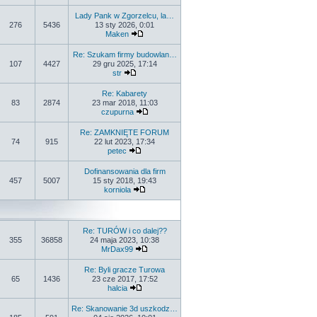
Lady Pank w Zgorzelcu, la…
276
5436
13 sty 2026, 0:01
Maken
Re: Szukam firmy budowlan…
107
4427
29 gru 2025, 17:14
str
Re: Kabarety
83
2874
23 mar 2018, 11:03
czupurna
Re: ZAMKNIĘTE FORUM
74
915
22 lut 2023, 17:34
petec
Dofinansowania dla firm
457
5007
15 sty 2018, 19:43
korniola
Re: TURÓW i co dalej??
355
36858
24 maja 2023, 10:38
MrDax99
Re: Byli gracze Turowa
65
1436
23 cze 2017, 17:52
halcia
Re: Skanowanie 3d uszkodz…