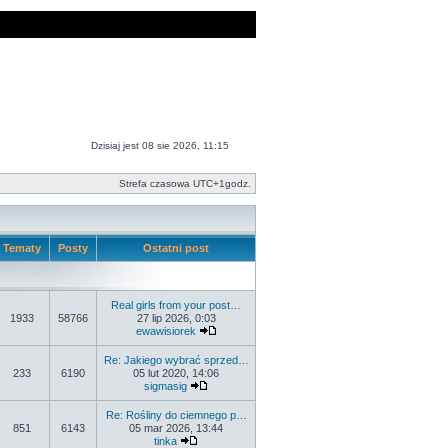
Dzisiaj jest 08 sie 2026, 11:15
Strefa czasowa UTC+1godz.
Tematy
Posty
Ostatni post
Real girls from your post…
1933
58766
27 lip 2026, 0:03
ewawisiorek
Re: Jakiego wybrać sprzed…
233
6190
05 lut 2020, 14:06
sigmasig
Re: Rośliny do ciemnego p…
851
6143
05 mar 2026, 13:44
tinka