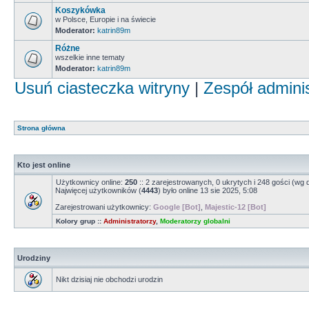
Koszykówka
w Polsce, Europie i na świecie
Moderator:
katrin89m
Różne
wszelkie inne tematy
Moderator:
katrin89m
Usuń ciasteczka witryny
|
Zespół admini
Strona główna
Kto jest online
Użytkownicy online:
250
:: 2 zarejestrowanych, 0 ukrytych i 248 gości (wg 
Najwięcej użytkowników (
4443
) było online 13 sie 2025, 5:08
Zarejestrowani użytkownicy:
Google [Bot]
,
Majestic-12 [Bot]
Kolory grup ::
Administratorzy
,
Moderatorzy globalni
Urodziny
Nikt dzisiaj nie obchodzi urodzin