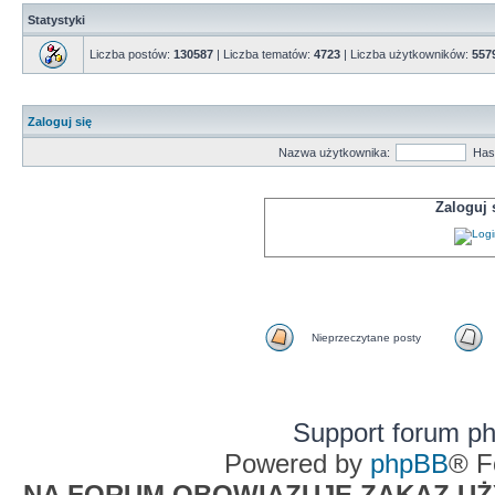
Statystyki
Liczba postów:
130587
| Liczba tematów:
4723
| Liczba użytkowników:
557
Zaloguj się
Nazwa użytkownika:
Has
Zaloguj
Nieprzeczytane posty
Support forum p
Powered by
phpBB
® F
NA FORUM OBOWIĄZUJE ZAKAZ UŻYW