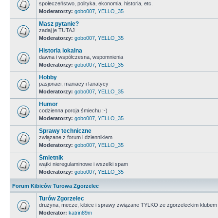
społeczeństwo, polityka, ekonomia, historia, etc.
Moderatorzy:
gobo007
,
YELLO_35
Masz pytanie?
zadaj je TUTAJ
Moderatorzy:
gobo007
,
YELLO_35
Historia lokalna
dawna i współczesna, wspomnienia
Moderatorzy:
gobo007
,
YELLO_35
Hobby
pasjonaci, maniacy i fanatycy
Moderatorzy:
gobo007
,
YELLO_35
Humor
codzienna porcja śmiechu :-)
Moderatorzy:
gobo007
,
YELLO_35
Sprawy techniczne
związane z forum i dziennikiem
Moderatorzy:
gobo007
,
YELLO_35
Śmietnik
wątki nieregulaminowe i wszelki spam
Moderatorzy:
gobo007
,
YELLO_35
Forum Kibiców Turowa Zgorzelec
Turów Zgorzelec
drużyna, mecze, kibice i sprawy związane TYLKO ze zgorzeleckim klubem
Moderator:
katrin89m