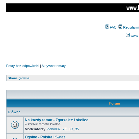
FAQ
Regulami
www.z
Posty bez odpowiedzi
|
Aktywne tematy
Strona główna
Forum
Główne
Na każdy temat - Zgorzelec i okolice
wszelkie tematy lokalne
Moderatorzy:
gobo007
,
YELLO_35
Ogólne - Polska i Świat