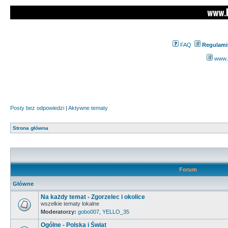
FAQ
Regulami
www.z
Posty bez odpowiedzi
|
Aktywne tematy
Strona główna
Forum
Główne
Na każdy temat - Zgorzelec i okolice
wszelkie tematy lokalne
Moderatorzy:
gobo007
,
YELLO_35
Ogólne - Polska i Świat