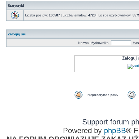
Statystyki
Liczba postów:
130587
| Liczba tematów:
4723
| Liczba użytkowników:
557
Zaloguj się
Nazwa użytkownika:
Has
Zaloguj
Nieprzeczytane posty
Support forum p
Powered by
phpBB
® F