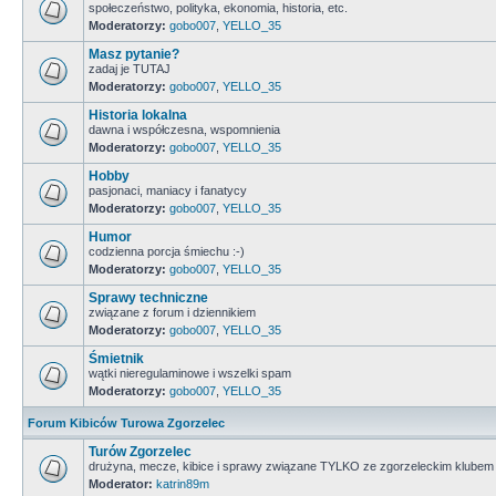
społeczeństwo, polityka, ekonomia, historia, etc.
Moderatorzy:
gobo007
,
YELLO_35
Masz pytanie?
zadaj je TUTAJ
Moderatorzy:
gobo007
,
YELLO_35
Historia lokalna
dawna i współczesna, wspomnienia
Moderatorzy:
gobo007
,
YELLO_35
Hobby
pasjonaci, maniacy i fanatycy
Moderatorzy:
gobo007
,
YELLO_35
Humor
codzienna porcja śmiechu :-)
Moderatorzy:
gobo007
,
YELLO_35
Sprawy techniczne
związane z forum i dziennikiem
Moderatorzy:
gobo007
,
YELLO_35
Śmietnik
wątki nieregulaminowe i wszelki spam
Moderatorzy:
gobo007
,
YELLO_35
Forum Kibiców Turowa Zgorzelec
Turów Zgorzelec
drużyna, mecze, kibice i sprawy związane TYLKO ze zgorzeleckim klubem
Moderator:
katrin89m