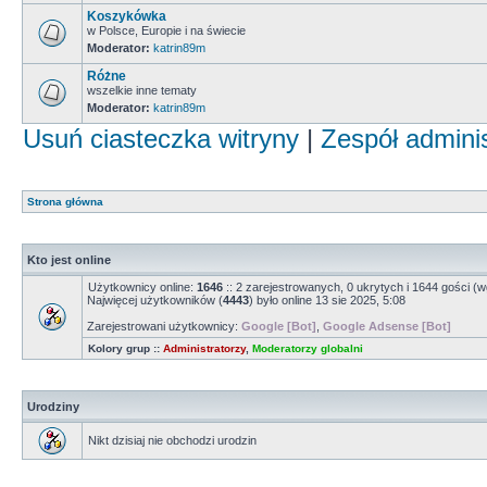
Koszykówka
w Polsce, Europie i na świecie
Moderator:
katrin89m
Różne
wszelkie inne tematy
Moderator:
katrin89m
Usuń ciasteczka witryny
|
Zespół admini
Strona główna
Kto jest online
Użytkownicy online:
1646
:: 2 zarejestrowanych, 0 ukrytych i 1644 gości (w
Najwięcej użytkowników (
4443
) było online 13 sie 2025, 5:08
Zarejestrowani użytkownicy:
Google [Bot]
,
Google Adsense [Bot]
Kolory grup ::
Administratorzy
,
Moderatorzy globalni
Urodziny
Nikt dzisiaj nie obchodzi urodzin