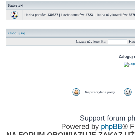
Statystyki
Liczba postów:
130587
| Liczba tematów:
4723
| Liczba użytkowników:
557
Zaloguj się
Nazwa użytkownika:
Has
Zaloguj
Nieprzeczytane posty
Support forum p
Powered by
phpBB
® F
NA FORUM OBOWIĄZUJE ZAKAZ UŻYW