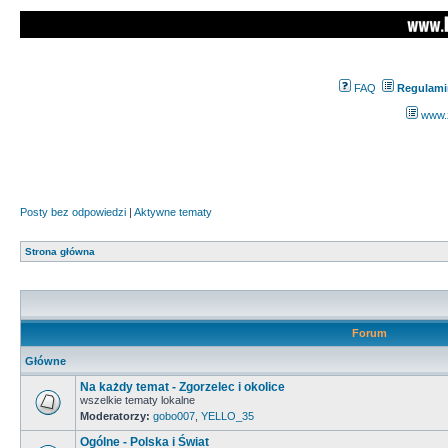
FAQ
Regulami
www.z
Posty bez odpowiedzi
|
Aktywne tematy
Strona główna
Forum
Główne
Na każdy temat - Zgorzelec i okolice
wszelkie tematy lokalne
Moderatorzy:
gobo007
,
YELLO_35
Ogólne - Polska i Świat