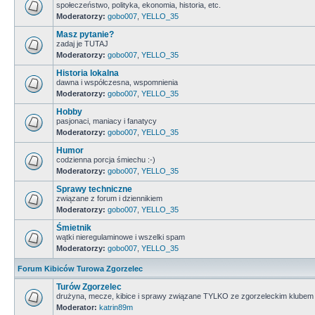
społeczeństwo, polityka, ekonomia, historia, etc.
Moderatorzy:
gobo007
,
YELLO_35
Masz pytanie?
zadaj je TUTAJ
Moderatorzy:
gobo007
,
YELLO_35
Historia lokalna
dawna i współczesna, wspomnienia
Moderatorzy:
gobo007
,
YELLO_35
Hobby
pasjonaci, maniacy i fanatycy
Moderatorzy:
gobo007
,
YELLO_35
Humor
codzienna porcja śmiechu :-)
Moderatorzy:
gobo007
,
YELLO_35
Sprawy techniczne
związane z forum i dziennikiem
Moderatorzy:
gobo007
,
YELLO_35
Śmietnik
wątki nieregulaminowe i wszelki spam
Moderatorzy:
gobo007
,
YELLO_35
Forum Kibiców Turowa Zgorzelec
Turów Zgorzelec
drużyna, mecze, kibice i sprawy związane TYLKO ze zgorzeleckim klubem
Moderator:
katrin89m