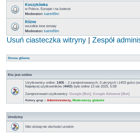
Koszykówka
w Polsce, Europie i na świecie
Moderator:
katrin89m
Różne
wszelkie inne tematy
Moderator:
katrin89m
Usuń ciasteczka witryny
|
Zespół admini
Strona główna
Kto jest online
Użytkownicy online:
1405
:: 2 zarejestrowanych, 0 ukrytych i 1403 gości (w
Najwięcej użytkowników (
4443
) było online 13 sie 2025, 5:08
Zarejestrowani użytkownicy:
Google [Bot]
,
Google Adsense [Bot]
Kolory grup ::
Administratorzy
,
Moderatorzy globalni
Urodziny
Nikt dzisiaj nie obchodzi urodzin