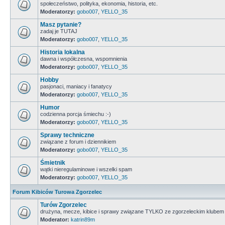
społeczeństwo, polityka, ekonomia, historia, etc.
Moderatorzy:
gobo007
,
YELLO_35
Masz pytanie?
zadaj je TUTAJ
Moderatorzy:
gobo007
,
YELLO_35
Historia lokalna
dawna i współczesna, wspomnienia
Moderatorzy:
gobo007
,
YELLO_35
Hobby
pasjonaci, maniacy i fanatycy
Moderatorzy:
gobo007
,
YELLO_35
Humor
codzienna porcja śmiechu :-)
Moderatorzy:
gobo007
,
YELLO_35
Sprawy techniczne
związane z forum i dziennikiem
Moderatorzy:
gobo007
,
YELLO_35
Śmietnik
wątki nieregulaminowe i wszelki spam
Moderatorzy:
gobo007
,
YELLO_35
Forum Kibiców Turowa Zgorzelec
Turów Zgorzelec
drużyna, mecze, kibice i sprawy związane TYLKO ze zgorzeleckim klubem
Moderator:
katrin89m