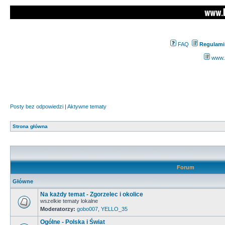
FAQ
Regulami
www.z
Posty bez odpowiedzi
|
Aktywne tematy
Strona główna
Forum
Główne
Na każdy temat - Zgorzelec i okolice
wszelkie tematy lokalne
Moderatorzy:
gobo007
,
YELLO_35
Ogólne - Polska i Świat