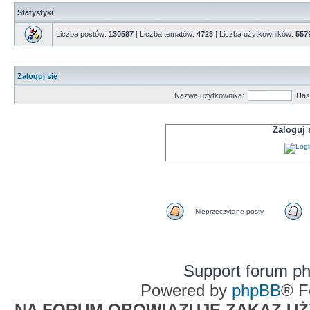
Statystyki
Liczba postów:
130587
| Liczba tematów:
4723
| Liczba użytkowników:
557
Zaloguj się
Nazwa użytkownika:
Has
Zaloguj
Nieprzeczytane posty
Support forum p
Powered by
phpBB
® F
NA FORUM OBOWIĄZUJE ZAKAZ UŻYW