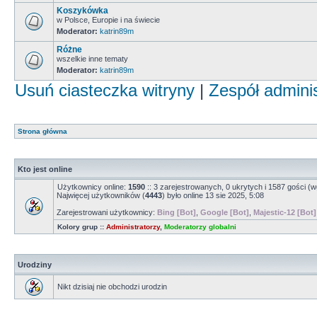
Koszykówka
w Polsce, Europie i na świecie
Moderator:
katrin89m
Różne
wszelkie inne tematy
Moderator:
katrin89m
Usuń ciasteczka witryny
|
Zespół admini
Strona główna
Kto jest online
Użytkownicy online:
1590
:: 3 zarejestrowanych, 0 ukrytych i 1587 gości (w
Najwięcej użytkowników (
4443
) było online 13 sie 2025, 5:08
Zarejestrowani użytkownicy:
Bing [Bot]
,
Google [Bot]
,
Majestic-12 [Bot]
Kolory grup ::
Administratorzy
,
Moderatorzy globalni
Urodziny
Nikt dzisiaj nie obchodzi urodzin