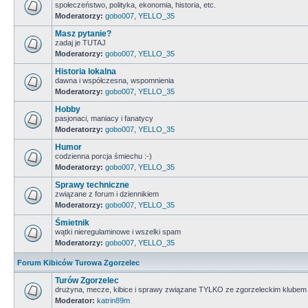
społeczeństwo, polityka, ekonomia, historia, etc.
Moderatorzy:
gobo007
,
YELLO_35
Masz pytanie?
zadaj je TUTAJ
Moderatorzy:
gobo007
,
YELLO_35
Historia lokalna
dawna i współczesna, wspomnienia
Moderatorzy:
gobo007
,
YELLO_35
Hobby
pasjonaci, maniacy i fanatycy
Moderatorzy:
gobo007
,
YELLO_35
Humor
codzienna porcja śmiechu :-)
Moderatorzy:
gobo007
,
YELLO_35
Sprawy techniczne
związane z forum i dziennikiem
Moderatorzy:
gobo007
,
YELLO_35
Śmietnik
wątki nieregulaminowe i wszelki spam
Moderatorzy:
gobo007
,
YELLO_35
Forum Kibiców Turowa Zgorzelec
Turów Zgorzelec
drużyna, mecze, kibice i sprawy związane TYLKO ze zgorzeleckim klubem
Moderator:
katrin89m