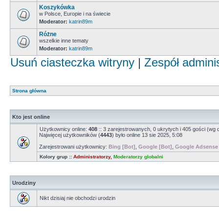
Koszykówka
w Polsce, Europie i na świecie
Moderator:
katrin89m
Różne
wszelkie inne tematy
Moderator:
katrin89m
Usuń ciasteczka witryny
|
Zespół admini
Strona główna
Kto jest online
Użytkownicy online:
408
:: 3 zarejestrowanych, 0 ukrytych i 405 gości (wg 
Najwięcej użytkowników (
4443
) było online 13 sie 2025, 5:08
Zarejestrowani użytkownicy:
Bing [Bot]
,
Google [Bot]
,
Google Adsense 
Kolory grup ::
Administratorzy
,
Moderatorzy globalni
Urodziny
Nikt dzisiaj nie obchodzi urodzin