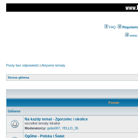
FAQ
Regulami
www.z
Posty bez odpowiedzi
|
Aktywne tematy
Strona główna
Forum
Główne
Na każdy temat - Zgorzelec i okolice
wszelkie tematy lokalne
Moderatorzy:
gobo007
,
YELLO_35
Ogólne - Polska i Świat