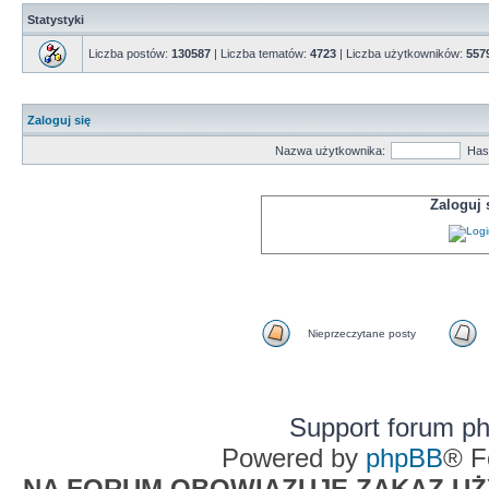
Statystyki
Liczba postów:
130587
| Liczba tematów:
4723
| Liczba użytkowników:
557
Zaloguj się
Nazwa użytkownika:
Has
Zaloguj
Nieprzeczytane posty
Support forum p
Powered by
phpBB
® F
NA FORUM OBOWIĄZUJE ZAKAZ UŻYW