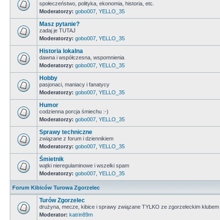
społeczeństwo, polityka, ekonomia, historia, etc.
Moderatorzy:
gobo007
,
YELLO_35
Masz pytanie?
zadaj je TUTAJ
Moderatorzy:
gobo007
,
YELLO_35
Historia lokalna
dawna i współczesna, wspomnienia
Moderatorzy:
gobo007
,
YELLO_35
Hobby
pasjonaci, maniacy i fanatycy
Moderatorzy:
gobo007
,
YELLO_35
Humor
codzienna porcja śmiechu :-)
Moderatorzy:
gobo007
,
YELLO_35
Sprawy techniczne
związane z forum i dziennikiem
Moderatorzy:
gobo007
,
YELLO_35
Śmietnik
wątki nieregulaminowe i wszelki spam
Moderatorzy:
gobo007
,
YELLO_35
Forum Kibiców Turowa Zgorzelec
Turów Zgorzelec
drużyna, mecze, kibice i sprawy związane TYLKO ze zgorzeleckim klubem
Moderator:
katrin89m