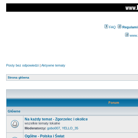
FAQ
Regulami
www.z
Posty bez odpowiedzi
|
Aktywne tematy
Strona główna
Forum
Główne
Na każdy temat - Zgorzelec i okolice
wszelkie tematy lokalne
Moderatorzy:
gobo007
,
YELLO_35
Ogólne - Polska i Świat