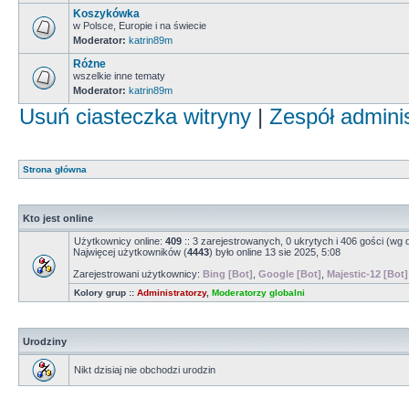
Koszykówka
w Polsce, Europie i na świecie
Moderator:
katrin89m
Różne
wszelkie inne tematy
Moderator:
katrin89m
Usuń ciasteczka witryny
|
Zespół admini
Strona główna
Kto jest online
Użytkownicy online:
409
:: 3 zarejestrowanych, 0 ukrytych i 406 gości (wg 
Najwięcej użytkowników (
4443
) było online 13 sie 2025, 5:08
Zarejestrowani użytkownicy:
Bing [Bot]
,
Google [Bot]
,
Majestic-12 [Bot]
Kolory grup ::
Administratorzy
,
Moderatorzy globalni
Urodziny
Nikt dzisiaj nie obchodzi urodzin