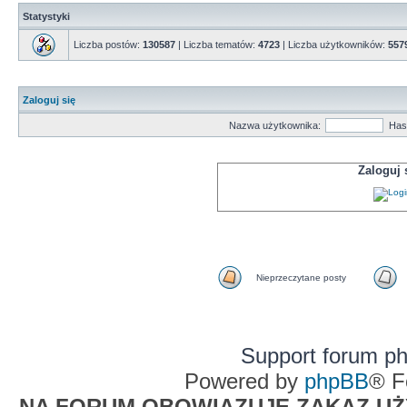
Statystyki
Liczba postów:
130587
| Liczba tematów:
4723
| Liczba użytkowników:
557
Zaloguj się
Nazwa użytkownika:
Has
Zaloguj
Nieprzeczytane posty
Support forum p
Powered by
phpBB
® F
NA FORUM OBOWIĄZUJE ZAKAZ UŻYW