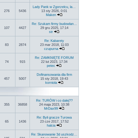
Lady Pank w Zgorzelcu, la…
276
5436
13 sty 2026, 0:01
Maken
Re: Szukam firmy budowlan…
107
4427
29 gru 2025, 17:14
str
Re: Kabarety
83
2874
23 mar 2018, 11:03
czupurna
Re: ZAMKNIĘTE FORUM
74
915
22 lut 2023, 17:34
petec
Dofinansowania dla firm
457
5007
15 sty 2018, 19:43
korniola
Re: TURÓW i co dalej??
355
36858
24 maja 2023, 10:38
MrDax99
Re: Byli gracze Turowa
65
1436
23 cze 2017, 17:52
halcia
Re: Skanowanie 3d uszkodz…