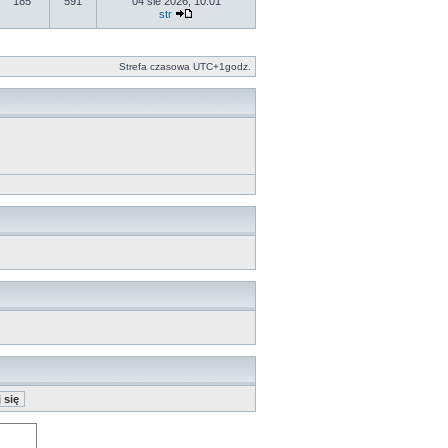
185
591
04 sie 2026, 10:01
str
Strefa czasowa UTC+1godz.