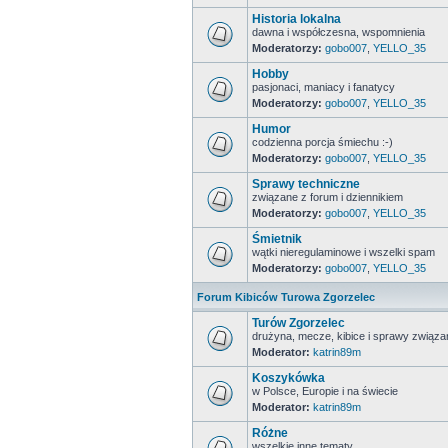
Historia lokalna
dawna i współczesna, wspomnienia
Moderatorzy:
gobo007
,
YELLO_35
Hobby
pasjonaci, maniacy i fanatycy
Moderatorzy:
gobo007
,
YELLO_35
Humor
codzienna porcja śmiechu :-)
Moderatorzy:
gobo007
,
YELLO_35
Sprawy techniczne
związane z forum i dziennikiem
Moderatorzy:
gobo007
,
YELLO_35
Śmietnik
wątki nieregulaminowe i wszelki spam
Moderatorzy:
gobo007
,
YELLO_35
Forum Kibiców Turowa Zgorzelec
Turów Zgorzelec
drużyna, mecze, kibice i sprawy zwią
Moderator:
katrin89m
Koszykówka
w Polsce, Europie i na świecie
Moderator:
katrin89m
Różne
wszelkie inne tematy