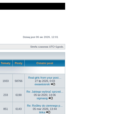
Dzisiaj jest 06 sie 2026, 12:01
Strefa czasowa UTC+1godz.
Tematy
Posty
Ostatni post
Real girls from your post…
1933
58766
27 lip 2026, 0:03
ewawisiorek
Re: Jakiego wybrać sprzed…
233
6190
05 lut 2020, 14:06
sigmasig
Re: Rośliny do ciemnego p…
851
6143
05 mar 2026, 13:44
tinka