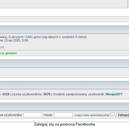
owany, 0 ukrytych i 1481 gości (wg danych z ostatnich 5 minut)
ine 13 sie 2025, 5:08
ot]
rzy globalni
w:
4723
| Liczba użytkowników:
5579
| Ostatnio zarejestrowany użytkownik:
Mmaja1977
a użytkownika:
Hasło:
Loguj mnie automatycznie
Zaloguj się za pomocą Facebooka