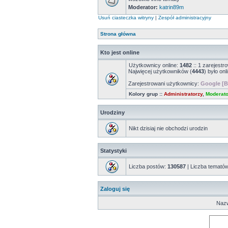
Moderator:
katrin89m
Usuń ciasteczka witryny
|
Zespół administracyjny
Strona główna
Kto jest online
Użytkownicy online:
1482
:: 1 zarejestr
Najwięcej użytkowników (
4443
) było onl
Zarejestrowani użytkownicy:
Google [B
Kolory grup ::
Administratorzy
,
Moderato
Urodziny
Nikt dzisiaj nie obchodzi urodzin
Statystyki
Liczba postów:
130587
| Liczba temató
Zaloguj się
Nazw