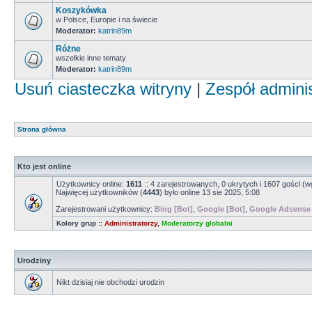
Koszykówka
w Polsce, Europie i na świecie
Moderator:
katrin89m
Różne
wszelkie inne tematy
Moderator:
katrin89m
Usuń ciasteczka witryny
|
Zespół admini
Strona główna
Kto jest online
Użytkownicy online:
1611
:: 4 zarejestrowanych, 0 ukrytych i 1607 gości (w
Najwięcej użytkowników (
4443
) było online 13 sie 2025, 5:08
Zarejestrowani użytkownicy:
Bing [Bot]
,
Google [Bot]
,
Google Adsense 
Kolory grup ::
Administratorzy
,
Moderatorzy globalni
Urodziny
Nikt dzisiaj nie obchodzi urodzin