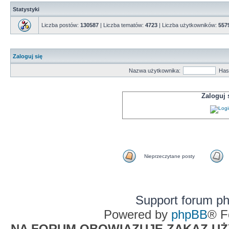
Statystyki
Liczba postów:
130587
| Liczba tematów:
4723
| Liczba użytkowników:
557
Zaloguj się
Nazwa użytkownika:
Has
Zaloguj
Nieprzeczytane posty
Support forum p
Powered by
phpBB
® F
NA FORUM OBOWIĄZUJE ZAKAZ UŻYW