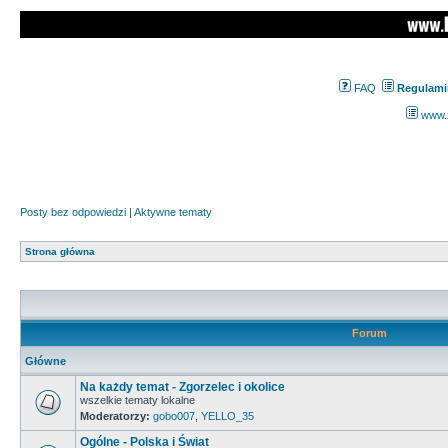
FAQ
Regulami
www.z
Posty bez odpowiedzi
|
Aktywne tematy
Strona główna
Forum
Główne
Na każdy temat - Zgorzelec i okolice
wszelkie tematy lokalne
Moderatorzy:
gobo007
,
YELLO_35
Ogólne - Polska i Świat