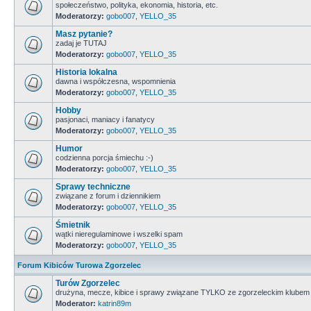
społeczeństwo, polityka, ekonomia, historia, etc.
Moderatorzy:
gobo007
,
YELLO_35
Masz pytanie?
zadaj je TUTAJ
Moderatorzy:
gobo007
,
YELLO_35
Historia lokalna
dawna i współczesna, wspomnienia
Moderatorzy:
gobo007
,
YELLO_35
Hobby
pasjonaci, maniacy i fanatycy
Moderatorzy:
gobo007
,
YELLO_35
Humor
codzienna porcja śmiechu :-)
Moderatorzy:
gobo007
,
YELLO_35
Sprawy techniczne
związane z forum i dziennikiem
Moderatorzy:
gobo007
,
YELLO_35
Śmietnik
wątki nieregulaminowe i wszelki spam
Moderatorzy:
gobo007
,
YELLO_35
Forum Kibiców Turowa Zgorzelec
Turów Zgorzelec
drużyna, mecze, kibice i sprawy związane TYLKO ze zgorzeleckim klubem
Moderator:
katrin89m