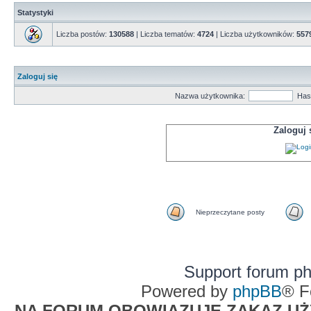
Statystyki
Liczba postów:
130588
| Liczba tematów:
4724
| Liczba użytkowników:
557
Zaloguj się
Nazwa użytkownika:
Has
Zaloguj
Nieprzeczytane posty
Support forum p
Powered by
phpBB
® F
NA FORUM OBOWIĄZUJE ZAKAZ UŻYW