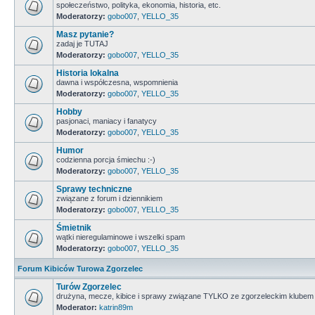
społeczeństwo, polityka, ekonomia, historia, etc.
Moderatorzy:
gobo007
,
YELLO_35
Masz pytanie?
zadaj je TUTAJ
Moderatorzy:
gobo007
,
YELLO_35
Historia lokalna
dawna i współczesna, wspomnienia
Moderatorzy:
gobo007
,
YELLO_35
Hobby
pasjonaci, maniacy i fanatycy
Moderatorzy:
gobo007
,
YELLO_35
Humor
codzienna porcja śmiechu :-)
Moderatorzy:
gobo007
,
YELLO_35
Sprawy techniczne
związane z forum i dziennikiem
Moderatorzy:
gobo007
,
YELLO_35
Śmietnik
wątki nieregulaminowe i wszelki spam
Moderatorzy:
gobo007
,
YELLO_35
Forum Kibiców Turowa Zgorzelec
Turów Zgorzelec
drużyna, mecze, kibice i sprawy związane TYLKO ze zgorzeleckim klubem
Moderator:
katrin89m