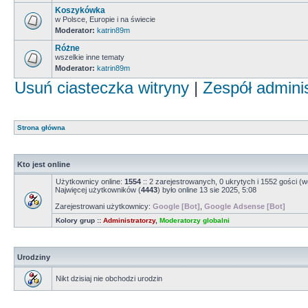
Koszykówka
w Polsce, Europie i na świecie
Moderator:
katrin89m
Różne
wszelkie inne tematy
Moderator:
katrin89m
Usuń ciasteczka witryny
|
Zespół admini
Strona główna
Kto jest online
Użytkownicy online:
1554
:: 2 zarejestrowanych, 0 ukrytych i 1552 gości (w
Najwięcej użytkowników (
4443
) było online 13 sie 2025, 5:08
Zarejestrowani użytkownicy:
Google [Bot]
,
Google Adsense [Bot]
Kolory grup ::
Administratorzy
,
Moderatorzy globalni
Urodziny
Nikt dzisiaj nie obchodzi urodzin