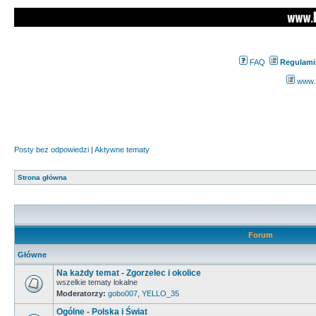
FAQ
Regulami
www.z
Posty bez odpowiedzi
|
Aktywne tematy
Strona główna
Forum
Główne
Na każdy temat - Zgorzelec i okolice
wszelkie tematy lokalne
Moderatorzy:
gobo007
,
YELLO_35
Ogólne - Polska i Świat