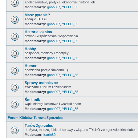
społeczeństwo, polityka, ekonomia, historia, etc.
Moderatorzy:
gobo007
,
YELLO_35
Masz pytanie?
zadaj je TUTAJ
Moderatorzy:
gobo007
,
YELLO_35
Historia lokalna
dawna i współczesna, wspomnienia
Moderatorzy:
gobo007
,
YELLO_35
Hobby
pasjonaci, maniacy i fanatycy
Moderatorzy:
gobo007
,
YELLO_35
Humor
codzienna porcja śmiechu :-)
Moderatorzy:
gobo007
,
YELLO_35
Sprawy techniczne
związane z forum i dziennikiem
Moderatorzy:
gobo007
,
YELLO_35
Śmietnik
wątki nieregulaminowe i wszelki spam
Moderatorzy:
gobo007
,
YELLO_35
Forum Kibiców Turowa Zgorzelec
Turów Zgorzelec
drużyna, mecze, kibice i sprawy związane TYLKO ze zgorzeleckim klubem
Moderator:
katrin89m