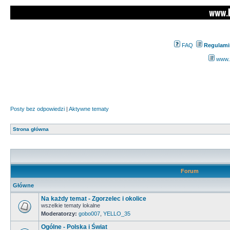
FAQ
Regulami
www.z
Posty bez odpowiedzi
|
Aktywne tematy
Strona główna
Forum
Główne
Na każdy temat - Zgorzelec i okolice
wszelkie tematy lokalne
Moderatorzy:
gobo007
,
YELLO_35
Ogólne - Polska i Świat