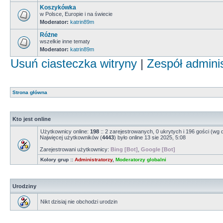
Koszykówka
w Polsce, Europie i na świecie
Moderator:
katrin89m
Różne
wszelkie inne tematy
Moderator:
katrin89m
Usuń ciasteczka witryny
|
Zespół admini
Strona główna
Kto jest online
Użytkownicy online:
198
:: 2 zarejestrowanych, 0 ukrytych i 196 gości (wg 
Najwięcej użytkowników (
4443
) było online 13 sie 2025, 5:08
Zarejestrowani użytkownicy:
Bing [Bot]
,
Google [Bot]
Kolory grup ::
Administratorzy
,
Moderatorzy globalni
Urodziny
Nikt dzisiaj nie obchodzi urodzin