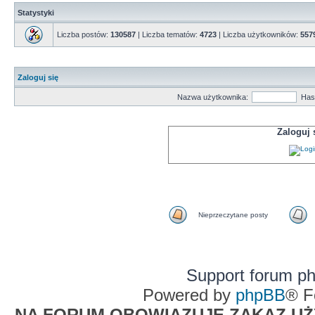
Statystyki
Liczba postów:
130587
| Liczba tematów:
4723
| Liczba użytkowników:
557
Zaloguj się
Nazwa użytkownika:
Has
Zaloguj
Nieprzeczytane posty
Support forum p
Powered by
phpBB
® F
NA FORUM OBOWIĄZUJE ZAKAZ UŻYW