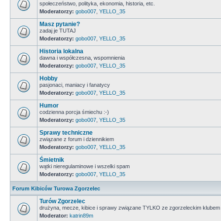
społeczeństwo, polityka, ekonomia, historia, etc.
Moderatorzy:
gobo007
,
YELLO_35
Masz pytanie?
zadaj je TUTAJ
Moderatorzy:
gobo007
,
YELLO_35
Historia lokalna
dawna i współczesna, wspomnienia
Moderatorzy:
gobo007
,
YELLO_35
Hobby
pasjonaci, maniacy i fanatycy
Moderatorzy:
gobo007
,
YELLO_35
Humor
codzienna porcja śmiechu :-)
Moderatorzy:
gobo007
,
YELLO_35
Sprawy techniczne
związane z forum i dziennikiem
Moderatorzy:
gobo007
,
YELLO_35
Śmietnik
wątki nieregulaminowe i wszelki spam
Moderatorzy:
gobo007
,
YELLO_35
Forum Kibiców Turowa Zgorzelec
Turów Zgorzelec
drużyna, mecze, kibice i sprawy związane TYLKO ze zgorzeleckim klubem
Moderator:
katrin89m