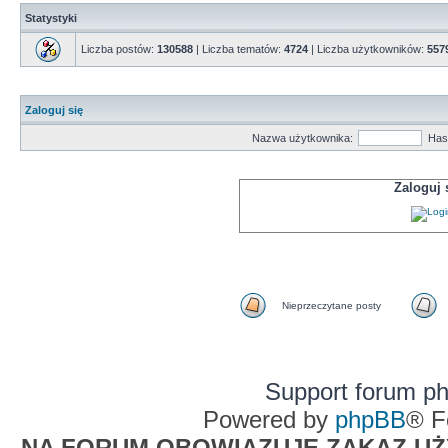
Statystyki
Liczba postów:
130588
| Liczba tematów:
4724
| Liczba użytkowników:
557
Zaloguj się
Nazwa użytkownika:
Has
Zaloguj
Nieprzeczytane posty
Support forum p
Powered by
phpBB
® F
NA FORUM OBOWIĄZUJE ZAKAZ UŻYW