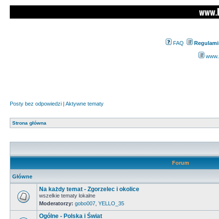
FAQ
Regulami
www.z
Posty bez odpowiedzi
|
Aktywne tematy
Strona główna
Forum
Główne
Na każdy temat - Zgorzelec i okolice
wszelkie tematy lokalne
Moderatorzy:
gobo007
,
YELLO_35
Ogólne - Polska i Świat