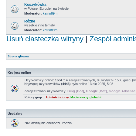
Koszykówka
w Polsce, Europie i na świecie
Moderator:
katrin89m
Różne
wszelkie inne tematy
Moderator:
katrin89m
Usuń ciasteczka witryny
|
Zespół admini
Strona główna
Kto jest online
Użytkownicy online:
1584
:: 4 zarejestrowanych, 0 ukrytych i 1580 gości (w
Najwięcej użytkowników (
4443
) było online 13 sie 2025, 5:08
Zarejestrowani użytkownicy:
Bing [Bot]
,
Google [Bot]
,
Google Adsense 
Kolory grup ::
Administratorzy
,
Moderatorzy globalni
Urodziny
Nikt dzisiaj nie obchodzi urodzin