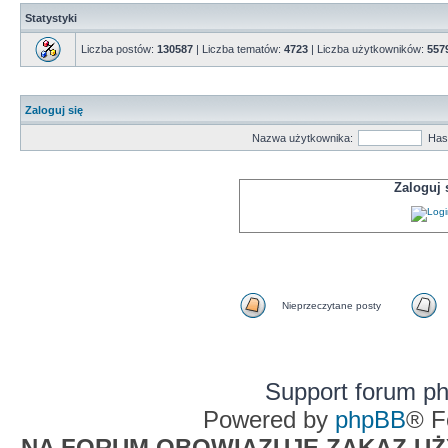
Statystyki
Liczba postów:
130587
| Liczba tematów:
4723
| Liczba użytkowników:
557
Zaloguj się
Nazwa użytkownika:
Has
Zaloguj
Nieprzeczytane posty
Support forum p
Powered by
phpBB
® F
NA FORUM OBOWIĄZUJE ZAKAZ UŻYW