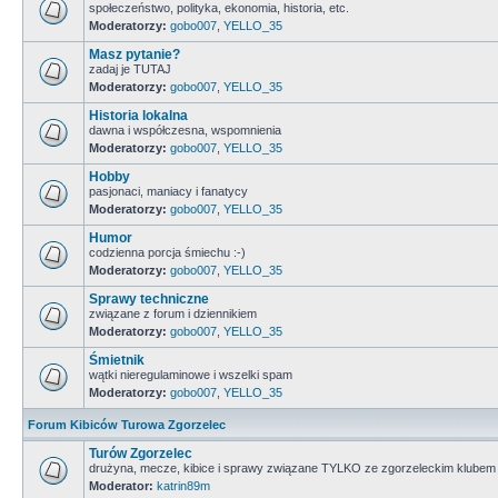
społeczeństwo, polityka, ekonomia, historia, etc.
Moderatorzy:
gobo007
,
YELLO_35
Masz pytanie?
zadaj je TUTAJ
Moderatorzy:
gobo007
,
YELLO_35
Historia lokalna
dawna i współczesna, wspomnienia
Moderatorzy:
gobo007
,
YELLO_35
Hobby
pasjonaci, maniacy i fanatycy
Moderatorzy:
gobo007
,
YELLO_35
Humor
codzienna porcja śmiechu :-)
Moderatorzy:
gobo007
,
YELLO_35
Sprawy techniczne
związane z forum i dziennikiem
Moderatorzy:
gobo007
,
YELLO_35
Śmietnik
wątki nieregulaminowe i wszelki spam
Moderatorzy:
gobo007
,
YELLO_35
Forum Kibiców Turowa Zgorzelec
Turów Zgorzelec
drużyna, mecze, kibice i sprawy związane TYLKO ze zgorzeleckim klubem
Moderator:
katrin89m