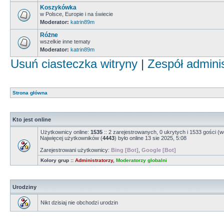
Koszykówka
w Polsce, Europie i na świecie
Moderator:
katrin89m
Różne
wszelkie inne tematy
Moderator:
katrin89m
Usuń ciasteczka witryny
|
Zespół admini
Strona główna
Kto jest online
Użytkownicy online:
1535
:: 2 zarejestrowanych, 0 ukrytych i 1533 gości (w
Najwięcej użytkowników (
4443
) było online 13 sie 2025, 5:08
Zarejestrowani użytkownicy:
Bing [Bot]
,
Google [Bot]
Kolory grup ::
Administratorzy
,
Moderatorzy globalni
Urodziny
Nikt dzisiaj nie obchodzi urodzin