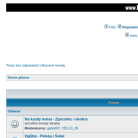
FAQ
Regulami
www.z
Posty bez odpowiedzi
|
Aktywne tematy
Strona główna
Forum
Główne
Na każdy temat - Zgorzelec i okolice
wszelkie tematy lokalne
Moderatorzy:
gobo007
,
YELLO_35
Ogólne - Polska i Świat