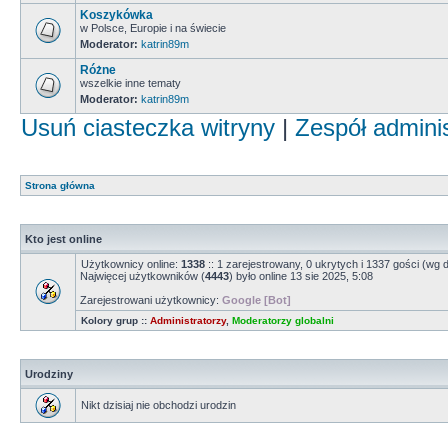
Koszykówka
w Polsce, Europie i na świecie
Moderator:
katrin89m
Różne
wszelkie inne tematy
Moderator:
katrin89m
Usuń ciasteczka witryny
|
Zespół admini
Strona główna
Kto jest online
Użytkownicy online:
1338
:: 1 zarejestrowany, 0 ukrytych i 1337 gości (wg 
Najwięcej użytkowników (
4443
) było online 13 sie 2025, 5:08
Zarejestrowani użytkownicy:
Google [Bot]
Kolory grup ::
Administratorzy
,
Moderatorzy globalni
Urodziny
Nikt dzisiaj nie obchodzi urodzin