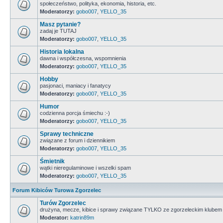
społeczeństwo, polityka, ekonomia, historia, etc.
Moderatorzy:
gobo007
,
YELLO_35
Masz pytanie?
zadaj je TUTAJ
Moderatorzy:
gobo007
,
YELLO_35
Historia lokalna
dawna i współczesna, wspomnienia
Moderatorzy:
gobo007
,
YELLO_35
Hobby
pasjonaci, maniacy i fanatycy
Moderatorzy:
gobo007
,
YELLO_35
Humor
codzienna porcja śmiechu :-)
Moderatorzy:
gobo007
,
YELLO_35
Sprawy techniczne
związane z forum i dziennikiem
Moderatorzy:
gobo007
,
YELLO_35
Śmietnik
wątki nieregulaminowe i wszelki spam
Moderatorzy:
gobo007
,
YELLO_35
Forum Kibiców Turowa Zgorzelec
Turów Zgorzelec
drużyna, mecze, kibice i sprawy związane TYLKO ze zgorzeleckim klubem
Moderator:
katrin89m