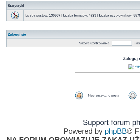
Statystyki
Liczba postów:
130587
| Liczba tematów:
4723
| Liczba użytkowników:
557
Zaloguj się
Nazwa użytkownika:
Has
Zaloguj
Nieprzeczytane posty
Support forum p
Powered by
phpBB
® F
NA FORUM OBOWIĄZUJE ZAKAZ UŻYW