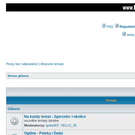
FAQ
Regulami
www.z
Posty bez odpowiedzi
|
Aktywne tematy
Strona główna
Forum
Główne
Na każdy temat - Zgorzelec i okolice
wszelkie tematy lokalne
Moderatorzy:
gobo007
,
YELLO_35
Ogólne - Polska i Świat