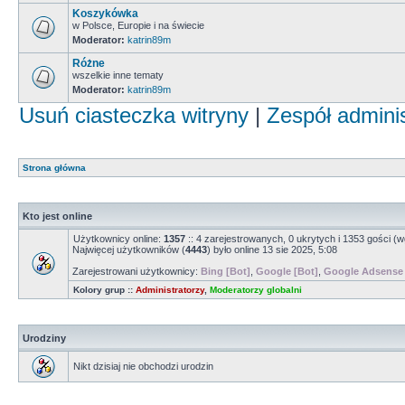
Koszykówka
w Polsce, Europie i na świecie
Moderator:
katrin89m
Różne
wszelkie inne tematy
Moderator:
katrin89m
Usuń ciasteczka witryny
|
Zespół admini
Strona główna
Kto jest online
Użytkownicy online:
1357
:: 4 zarejestrowanych, 0 ukrytych i 1353 gości (w
Najwięcej użytkowników (
4443
) było online 13 sie 2025, 5:08
Zarejestrowani użytkownicy:
Bing [Bot]
,
Google [Bot]
,
Google Adsense 
Kolory grup ::
Administratorzy
,
Moderatorzy globalni
Urodziny
Nikt dzisiaj nie obchodzi urodzin