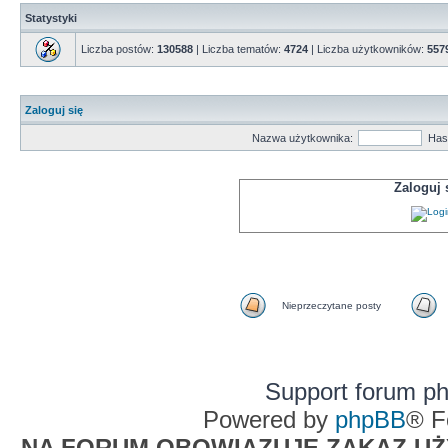
Statystyki
Liczba postów:
130588
| Liczba tematów:
4724
| Liczba użytkowników:
557
Zaloguj się
Nazwa użytkownika:
Has
Zaloguj
Nieprzeczytane posty
Support forum p
Powered by
phpBB
® F
NA FORUM OBOWIĄZUJE ZAKAZ UŻYW