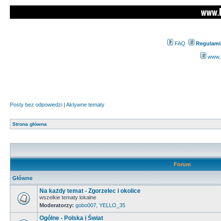
FAQ
Regulami
www.z
Posty bez odpowiedzi
|
Aktywne tematy
Strona główna
Forum
Główne
Na każdy temat - Zgorzelec i okolice
wszelkie tematy lokalne
Moderatorzy:
gobo007
,
YELLO_35
Ogólne - Polska i Świat