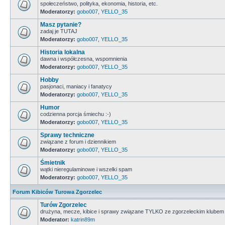
społeczeństwo, polityka, ekonomia, historia, etc.
Moderatorzy:
gobo007
,
YELLO_35
Masz pytanie?
zadaj je TUTAJ
Moderatorzy:
gobo007
,
YELLO_35
Historia lokalna
dawna i współczesna, wspomnienia
Moderatorzy:
gobo007
,
YELLO_35
Hobby
pasjonaci, maniacy i fanatycy
Moderatorzy:
gobo007
,
YELLO_35
Humor
codzienna porcja śmiechu :-)
Moderatorzy:
gobo007
,
YELLO_35
Sprawy techniczne
związane z forum i dziennikiem
Moderatorzy:
gobo007
,
YELLO_35
Śmietnik
wątki nieregulaminowe i wszelki spam
Moderatorzy:
gobo007
,
YELLO_35
Forum Kibiców Turowa Zgorzelec
Turów Zgorzelec
drużyna, mecze, kibice i sprawy związane TYLKO ze zgorzeleckim klubem
Moderator:
katrin89m