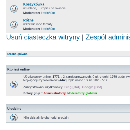
Koszykówka
w Polsce, Europie i na świecie
Moderator:
katrin89m
Różne
wszelkie inne tematy
Moderator:
katrin89m
Usuń ciasteczka witryny
|
Zespół admini
Strona główna
Kto jest online
Użytkownicy online:
1771
:: 2 zarejestrowanych, 0 ukrytych i 1769 gości (w
Najwięcej użytkowników (
4443
) było online 13 sie 2025, 5:08
Zarejestrowani użytkownicy:
Bing [Bot]
,
Google [Bot]
Kolory grup ::
Administratorzy
,
Moderatorzy globalni
Urodziny
Nikt dzisiaj nie obchodzi urodzin