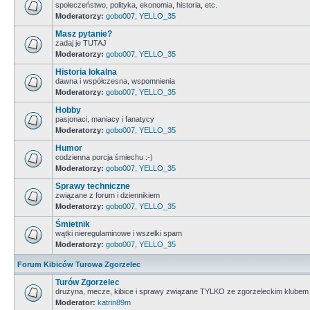
społeczeństwo, polityka, ekonomia, historia, etc.
Moderatorzy:
gobo007
,
YELLO_35
Masz pytanie?
zadaj je TUTAJ
Moderatorzy:
gobo007
,
YELLO_35
Historia lokalna
dawna i współczesna, wspomnienia
Moderatorzy:
gobo007
,
YELLO_35
Hobby
pasjonaci, maniacy i fanatycy
Moderatorzy:
gobo007
,
YELLO_35
Humor
codzienna porcja śmiechu :-)
Moderatorzy:
gobo007
,
YELLO_35
Sprawy techniczne
związane z forum i dziennikiem
Moderatorzy:
gobo007
,
YELLO_35
Śmietnik
wątki nieregulaminowe i wszelki spam
Moderatorzy:
gobo007
,
YELLO_35
Forum Kibiców Turowa Zgorzelec
Turów Zgorzelec
drużyna, mecze, kibice i sprawy związane TYLKO ze zgorzeleckim klubem
Moderator:
katrin89m