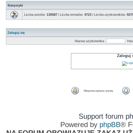
Statystyki
Liczba postów:
130587
| Liczba tematów:
4723
| Liczba użytkowników:
557
Zaloguj się
Nazwa użytkownika:
Has
Zaloguj
Nieprzeczytane posty
Support forum p
Powered by
phpBB
® F
NA FORUM OBOWIĄZUJE ZAKAZ UŻYW