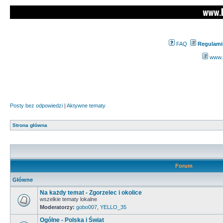
FAQ
Regulami
www.z
Posty bez odpowiedzi
|
Aktywne tematy
Strona główna
Forum
Główne
Na każdy temat - Zgorzelec i okolice
wszelkie tematy lokalne
Moderatorzy:
gobo007
,
YELLO_35
Ogólne - Polska i Świat