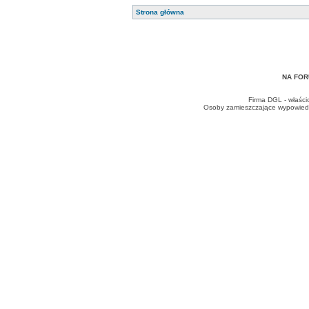
Strona główna
NA FOR
Firma DGL - właści
Osoby zamieszczające wypowiedzi