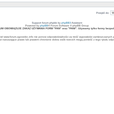
Przejdź do:
Support forum phpbb by
phpBB3
Assistant
Powered by
phpBB
® Forum Software © phpBB Group
UM OBOWIĄZUJE ZAKAZ UŻYWANIA FORM "PAN" oraz "PANI". Używamy tylko formy bezpośr
ciel www.forum.zgorzelec.info nie ponosi odpowiedzialności za treść wypowiedzi zamieszczanych 
 naruszające prawo lub prawem chronione dobra osób trzecich mogą ponieść z tego tytułu odpow