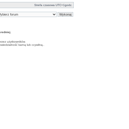
Strefa czasowa UTC+1godz.
edniej.
przez użytkowników.
iedzialność karną lub ccywilną..