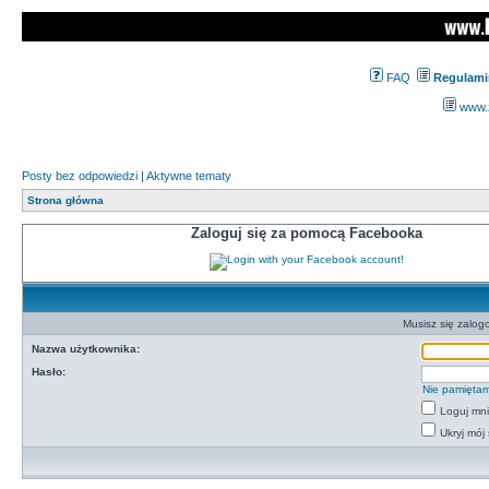
FAQ
Regulami
www.z
Posty bez odpowiedzi
|
Aktywne tematy
Strona główna
Zaloguj się za pomocą Facebooka
Musisz się zalog
Nazwa użytkownika:
Hasło:
Nie pamiętam
Loguj mn
Ukryj mój 