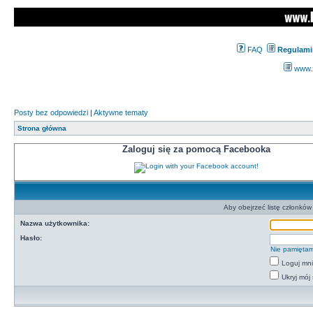
FAQ
Regulami
www.z
Posty bez odpowiedzi
|
Aktywne tematy
Strona główna
Zaloguj się za pomocą Facebooka
Aby obejrzeć listę członkó
Nazwa użytkownika:
Hasło:
Nie pamiętam
Loguj mn
Ukryj mój 