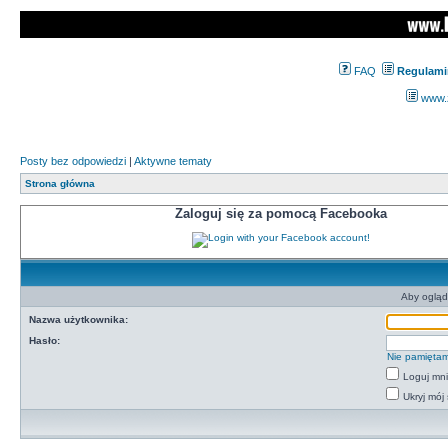
FAQ
Regulami
www.z
Posty bez odpowiedzi
|
Aktywne tematy
Strona główna
Zaloguj się za pomocą Facebooka
Aby ogląd
Nazwa użytkownika:
Hasło:
Nie pamiętam
Loguj mn
Ukryj mój 