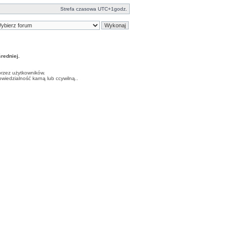
Strefa czasowa UTC+1godz.
edniej.
przez użytkowników.
iedzialność karną lub ccywilną..