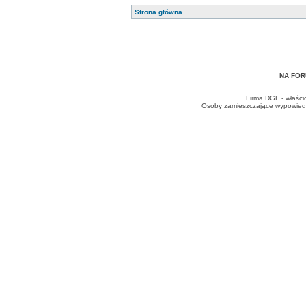
Strona główna
NA FOR
Firma DGL - właści
Osoby zamieszczające wypowiedzi