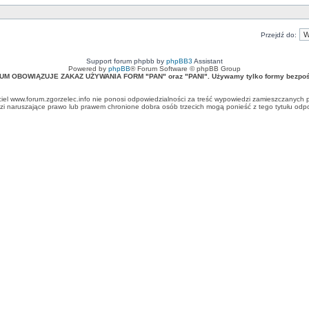
Przejdź do:
Support forum phpbb by
phpBB3
Assistant
Powered by
phpBB
® Forum Software © phpBB Group
UM OBOWIĄZUJE ZAKAZ UŻYWANIA FORM "PAN" oraz "PANI". Używamy tylko formy bezpośr
ciel www.forum.zgorzelec.info nie ponosi odpowiedzialności za treść wypowiedzi zamieszczanych 
 naruszające prawo lub prawem chronione dobra osób trzecich mogą ponieść z tego tytułu odpow