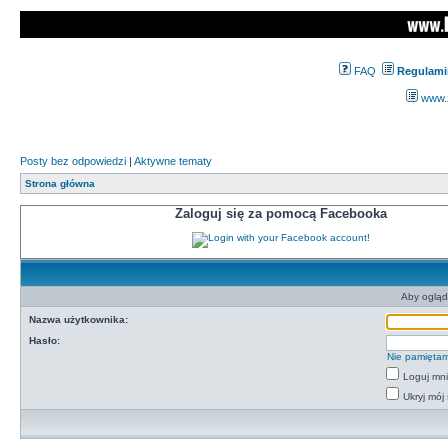
FAQ
Regulami
www.z
Posty bez odpowiedzi
|
Aktywne tematy
Strona główna
Zaloguj się za pomocą Facebooka
Aby ogląd
Nazwa użytkownika:
Hasło:
Nie pamiętam
Loguj mn
Ukryj mój 