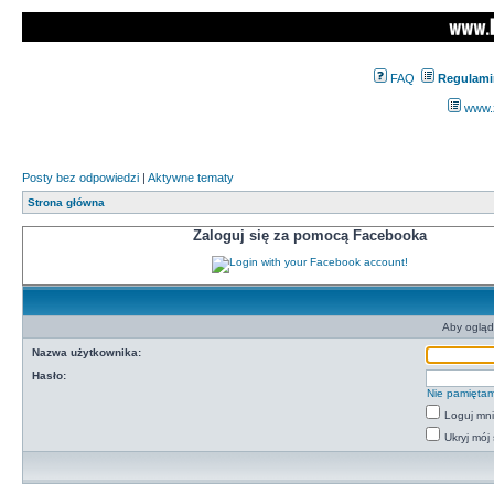
FAQ
Regulami
www.z
Posty bez odpowiedzi
|
Aktywne tematy
Strona główna
Zaloguj się za pomocą Facebooka
Aby ogląd
Nazwa użytkownika:
Hasło:
Nie pamiętam
Loguj mn
Ukryj mój 